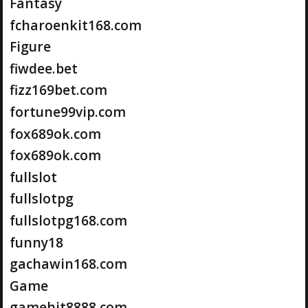
Fantasy
fcharoenkit168.com
Figure
fiwdee.bet
fizz169bet.com
fortune99vip.com
fox689ok.com
fox689ok.com
fullslot
fullslotpg
fullslotpg168.com
funny18
gachawin168.com
Game
gamehit8888.com