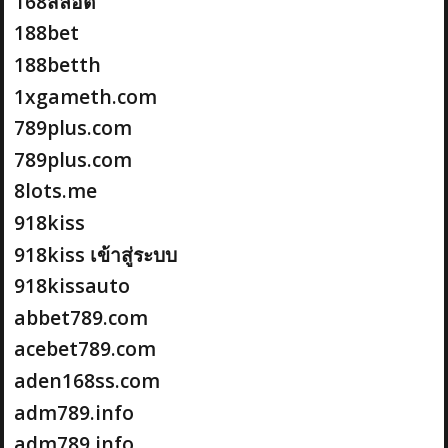
168สล็อต
188bet
188betth
1xgameth.com
789plus.com
789plus.com
8lots.me
918kiss
918kiss เข้าสู่ระบบ
918kissauto
abbet789.com
acebet789.com
aden168ss.com
adm789.info
adm789.info