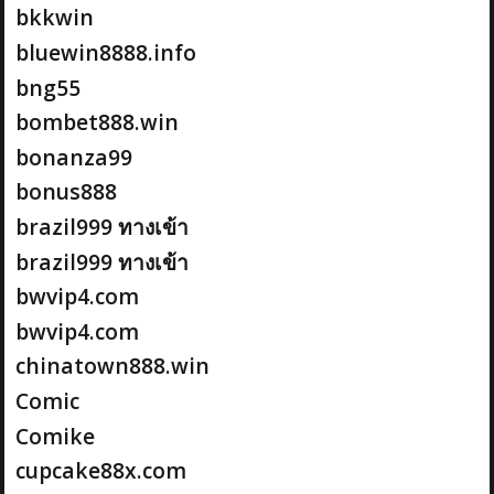
bkkwin
bluewin8888.info
bng55
bombet888.win
bonanza99
bonus888
brazil999 ทางเข้า
brazil999 ทางเข้า
bwvip4.com
bwvip4.com
chinatown888.win
Comic
Comike
cupcake88x.com