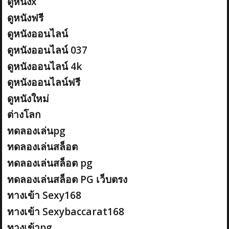
ดูหนังx
ดูหนังฟรี
ดูหนังออนไลน์
ดูหนังออนไลน์ 037
ดูหนังออนไลน์ 4k
ดูหนังออนไลน์ฟรี
ดูหนังใหม่
ต่างโลก
ทดลองเล่นpg
ทดลองเล่นสล็อต
ทดลองเล่นสล็อต pg
ทดลองเล่นสล็อต PG เว็บตรง
ทางเข้า Sexy168
ทางเข้า Sexybaccarat168
ทางเข้าpg