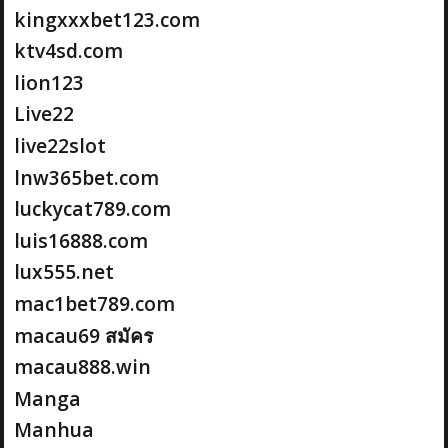
kingxxxbet123.com
ktv4sd.com
lion123
Live22
live22slot
lnw365bet.com
luckycat789.com
luis16888.com
lux555.net
mac1bet789.com
macau69 สมัคร
macau888.win
Manga
Manhua