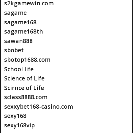
s2kgamewin.com
sagame
sagame168
sagame168th
sawan888
sbobet
sbotop1688.com
School life
Science of Life
Scirnce of Life
sclass8888.com
sexxybet168-casino.com
sexy168
sexy168vip