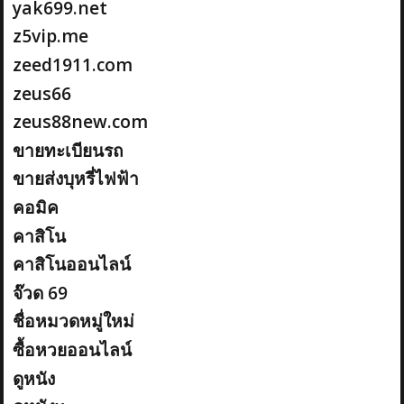
yak699.net
z5vip.me
zeed1911.com
zeus66
zeus88new.com
ขายทะเบียนรถ
ขายส่งบุหรี่ไฟฟ้า
คอมิค
คาสิโน
คาสิโนออนไลน์
จ๊วด 69
ชื่อหมวดหมู่ใหม่
ซื้อหวยออนไลน์
ดูหนัง