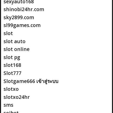
sexyauto168
shinobi24hr.com
sky2899.com
sl99games.com
slot
slot auto
slot online
slot pg
slot168
Slot777
Slotgame666 เข้าสู่ระบบ
slotxo
slotxo24hr
sms
soibet