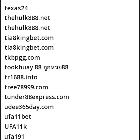
texas24
thehulk888.net
thehulk888.net
tia8kingbet.com
tia8kingbet.com
tkbpgg.com
tookhuay 88 ถูกหวย88
tr1688.info
tree78999.com
tunder88express.com
udee365day.com
ufa11bet
UFA11k
ufa191