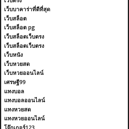
เว็บตรง
เว็บบาคาร่าที่ดีที่สุด
เว็บสล็อต
เว็บสล็อต pg
เว็บสล็อตเว็บตรง
เว็บสล็อตเว็บตรง
เว็บหนัง
เว็บหวยสด
เว็บหวยออนไลน์
เศรษฐี99
แทงบอล
แทงบอลออนไลน์
แทงหวยสด
แทงหวยออนไลน์
โจ๊กเกอร์123