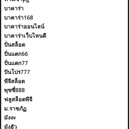
บาคาร่า
บาคาร่า168
บาคาร่าออนไลน์
บาคาร่าเว็บไหนดี
ปั่นสล็อต
ปั่นแตก66
ปั่นแตก77
ปันโปร777
พีจีสล็อต
พุซซี่888
ฟลูสล็อตพีจี
ม.ราชภัฏ
มังงะ
มังฮัว