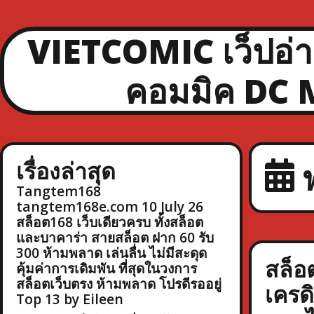
VIETCOMIC เว็ปอ่า
คอมมิค DC M
เรื่องล่าสุด
Tangtem168
tangtem168e.com 10 July 26
สล็อต168 เว็บเดียวครบ ทั้งสล็อต
และบาคาร่า สายสล็อต ฝาก 60 รับ
300 ห้ามพลาด เล่นลื่น ไม่มีสะดุด
สล็อ
คุ้มค่าการเดิมพัน ที่สุดในวงการ
สล็อตเว็บตรง ห้ามพลาด โปรดีรออยู่
เครด
Top 13 by Eileen