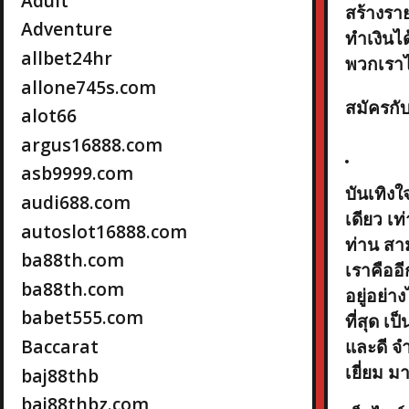
Adult
สร้างรา
Adventure
ทำเงินได
allbet24hr
พวกเราไ
allone745s.com
สมัครกับ
alot66
argus16888.com
asb9999.com
บันเทิงใ
audi688.com
เดียว เท
autoslot16888.com
ท่าน สา
ba88th.com
เราคืออี
ba88th.com
อยู่อย่า
babet555.com
ที่สุด เ
Baccarat
และดี จำ
เยี่ยม ม
baj88thb
baj88thbz.com