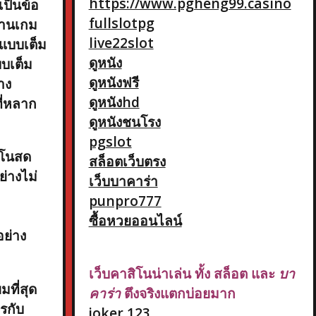
https://www.pgheng99.casino
เป็นข้อ
fullslotpg
ด้านเกม
live22slot
 แบบเต็ม
ดูหนัง
บบเต็ม
ดูหนังฟรี
าง
ดูหนังhd
ี่หลาก
ดูหนังชนโรง
pgslot
สิโนสด
สล็อตเว็บตรง
ย่างไม่
เว็บบาคาร่า
punpro777
ซื้อหวยออนไลน์
อย่าง
เว็บคาสิโนน่าเล่น ทั้ง
สล็อต
และ
บา
มที่สุด
คาร่า
ตึงจริงแตกบ่อยมาก
รกับ
joker 123