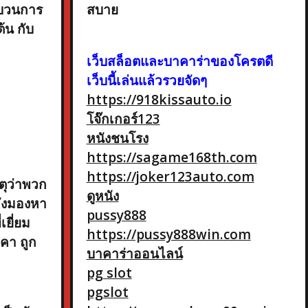
สบาย
ะบวนการ
ต้น กับ
เว็บสล็อตและบาคาร่าของโครตดี
เว็บนี้เล่นแล้วรวยจัดๆ
https://918kissauto.io
โจ๊กเกอร์123
หนังชนโรง
https://sagame168th.com
https://joker123auto.com
ตุว่าพวก
ดูหนัง
ำลังมองหา
pussy888
เยี่ยม
https://pussy888win.com
าคา ถูก
บาคาร่าออนไลน์
pg slot
pgslot