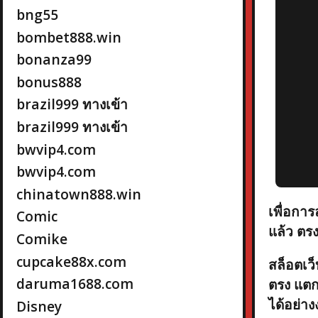
bng55
bombet888.win
bonanza99
bonus888
brazil999 ทางเข้า
brazil999 ทางเข้า
bwvip4.com
bwvip4.com
chinatown888.win
เพื่อการ
Comic
แล้ว ตรง
Comike
cupcake88x.com
สล็อตเว
daruma1688.com
ตรง แตก
ได้อย่างง
Disney