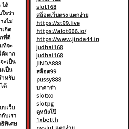
 ได้
slot168
่นใจว่า
สล็อตเว็บตรง แตกง่าย
่างไม่
https://st99.live
าเกิด
https://alot666.io/
ที่ดี
https://www.jinda44.in
มที่จะ
judhai168
 ได้มาก
judhai168
่จะเป็น
JINDA888
มเป็น
สล็อต99
สำหรับ
pussy888
ได้
บาคาร่า
slotxo
slotpg
แบบเว็บ
ดูหนังโป๊
ดกับเรา
1xbetth
ิทธิพิเศษ
pgslot แตกง่าย