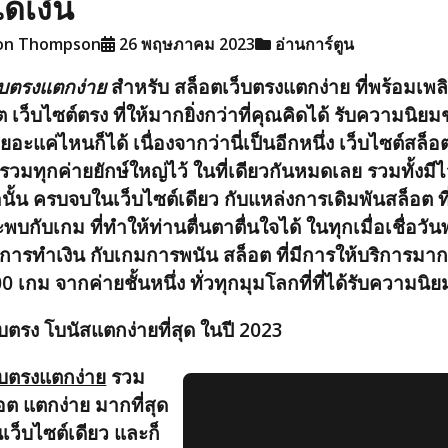
ด้เงิน
on Thompson
26 พฤษภาคม 2023
อ่านการ์ตูน
็บตรงแตกง่าย
สำหรับ สล็อตเว็บตรงแตกง่าย ที่พร้อมเพล
ต เว็บไซต์ตรง ที่ให้มากยิ่งกว่าที่คุณคิดได้ รับความนิ
ด เยอะแค่ไหนก็ได้ เนื่องจากว่านี่เป็นอีกหนึ่ง เว็บไซต์สล็
วมทุกค่ายยักษ์ใหญ่ไว้ ในที่เดียวกันหมดเลย รวมทั้งมีไว้ที
านั้น ครบจบในเว็บไซต์เดียว กับแหล่งการเดิมพันสล็อต 
พบกับเกม ที่ทำให้ท่านตื่นตาตื่นใจได้ ในทุกเมื่อเชื่อวัน
ารทำเงิน กับเกมการพนัน สล็อต ที่มีการให้บริการมากย
0 เกม จากค่ายชั้นหนึ่ง ทั่วทุกมุมโลกที่ที่ได้รับความนิยม
บตรง โบนัสแตกง่ายที่สุด ในปี 2023
็บตรงแตกง่าย
รวม
อต แตกง่าย มากที่สุด
เว็บไซต์เดียว และก็