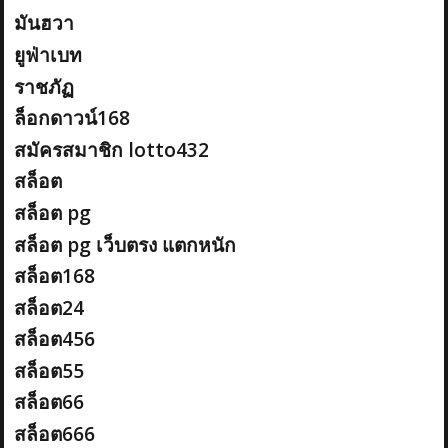
มันฮวา
ยูฟ่าเบท
ราชภัฏ
ล็อกดาวน์168
สมัครสมาชิก lotto432
สล็อต
สล็อต pg
สล็อต pg เว็บตรง แตกหนัก
สล็อต168
สล็อต24
สล็อต456
สล็อต55
สล็อต66
สล็อต666