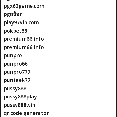
pgx62game.com
pgสล็อต
play97vip.com
pokbet88
premium66.info
premium66.info
punpro
punpro66
punpro777
puntaek77
pussy888
pussy888play
pussy888win
qr code generator