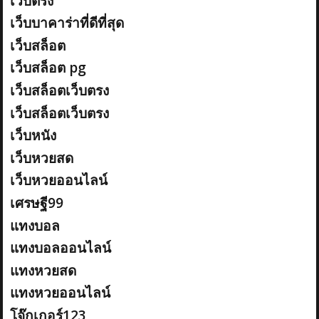
เว็บตรง
เว็บบาคาร่าที่ดีที่สุด
เว็บสล็อต
เว็บสล็อต pg
เว็บสล็อตเว็บตรง
เว็บสล็อตเว็บตรง
เว็บหนัง
เว็บหวยสด
เว็บหวยออนไลน์
เศรษฐี99
แทงบอล
แทงบอลออนไลน์
แทงหวยสด
แทงหวยออนไลน์
โจ๊กเกอร์123