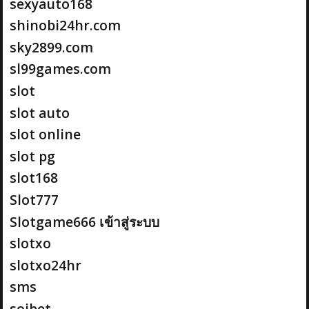
sexyauto168
shinobi24hr.com
sky2899.com
sl99games.com
slot
slot auto
slot online
slot pg
slot168
Slot777
Slotgame666 เข้าสู่ระบบ
slotxo
slotxo24hr
sms
soibet