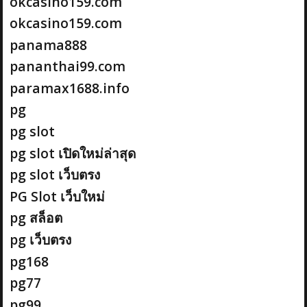
okcasino159.com
okcasino159.com
panama888
pananthai99.com
paramax1688.info
pg
pg slot
pg slot เปิดใหม่ล่าสุด
pg slot เว็บตรง
PG Slot เว็บใหม่
pg สล็อต
pg เว็บตรง
pg168
pg77
pg99