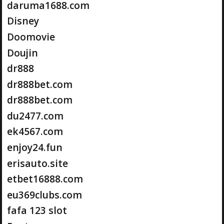
daruma1688.com
Disney
Doomovie
Doujin
dr888
dr888bet.com
dr888bet.com
du2477.com
ek4567.com
enjoy24.fun
erisauto.site
etbet16888.com
eu369clubs.com
fafa 123 slot