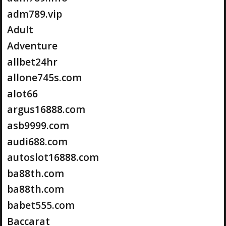
adm789.vip
Adult
Adventure
allbet24hr
allone745s.com
alot66
argus16888.com
asb9999.com
audi688.com
autoslot16888.com
ba88th.com
ba88th.com
babet555.com
Baccarat