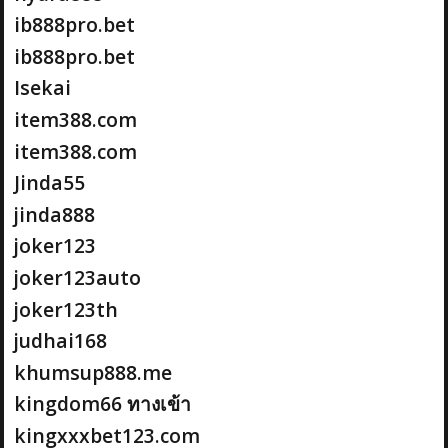
ib888pro.bet
ib888pro.bet
Isekai
item388.com
item388.com
Jinda55
jinda888
joker123
joker123auto
joker123th
judhai168
khumsup888.me
kingdom66 ทางเข้า
kingxxxbet123.com