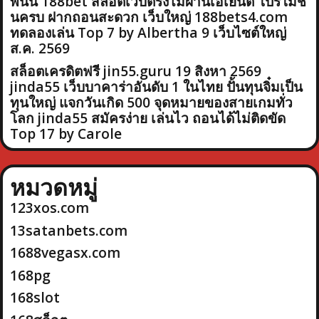
พนัน 188bet สล็อตเว็บตรงไม่ผ่านเอเย่นต์ โปรโมชั่
นครบ ฝากถอนสะดวก เว็บใหญ่ 188bets4.com
ทดลองเล่น Top 7 by Albertha 9 เว็บไซต์ใหญ่
ส.ค. 2569
สล็อตเครดิตฟรี jin55.guru 19 สิงหา 2569
jinda55 เว็บบาคาร่าอันดับ 1 ในไทย ปั้นทุนจิ๋มเป็น
ทุนใหญ่ แจกวันเกิด 500 จุดหมายของสายเกมทั่ว
โลก jinda55 สมัครง่าย เล่นไว ถอนได้ไม่ติดขัด
Top 17 by Carole
หมวดหมู่
123xos.com
13satanbets.com
1688vegasx.com
168pg
168slot