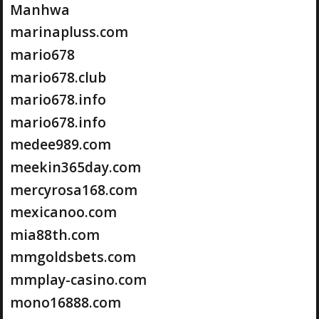
Manhwa
marinapluss.com
mario678
mario678.club
mario678.info
mario678.info
medee989.com
meekin365day.com
mercyrosa168.com
mexicanoo.com
mia88th.com
mmgoldsbets.com
mmplay-casino.com
mono16888.com