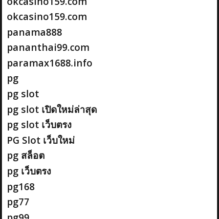
okcasino159.com
okcasino159.com
panama888
pananthai99.com
paramax1688.info
pg
pg slot
pg slot เปิดใหม่ล่าสุด
pg slot เว็บตรง
PG Slot เว็บใหม่
pg สล็อต
pg เว็บตรง
pg168
pg77
pg99