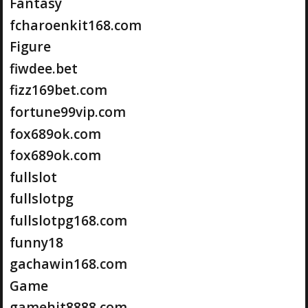
Fantasy
fcharoenkit168.com
Figure
fiwdee.bet
fizz169bet.com
fortune99vip.com
fox689ok.com
fox689ok.com
fullslot
fullslotpg
fullslotpg168.com
funny18
gachawin168.com
Game
gamehit8888.com