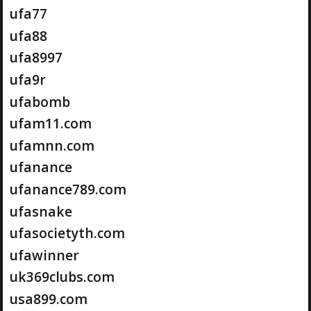
ufa77
ufa88
ufa8997
ufa9r
ufabomb
ufam11.com
ufamnn.com
ufanance
ufanance789.com
ufasnake
ufasocietyth.com
ufawinner
uk369clubs.com
usa899.com