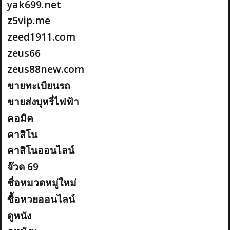
yak699.net
z5vip.me
zeed1911.com
zeus66
zeus88new.com
ขายทะเบียนรถ
ขายส่งบุหรี่ไฟฟ้า
คอมิค
คาสิโน
คาสิโนออนไลน์
จ๊วด 69
ชื่อหมวดหมู่ใหม่
ซื้อหวยออนไลน์
ดูหนัง