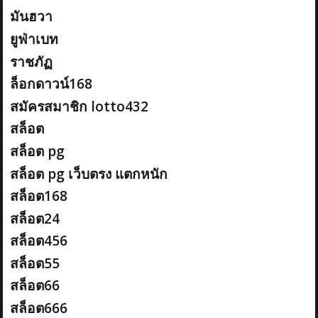
มันฮวา
ยูฟ่าเบท
ราชภัฏ
ล็อกดาวน์168
สมัครสมาชิก lotto432
สล็อต
สล็อต pg
สล็อต pg เว็บตรง แตกหนัก
สล็อต168
สล็อต24
สล็อต456
สล็อต55
สล็อต66
สล็อต666