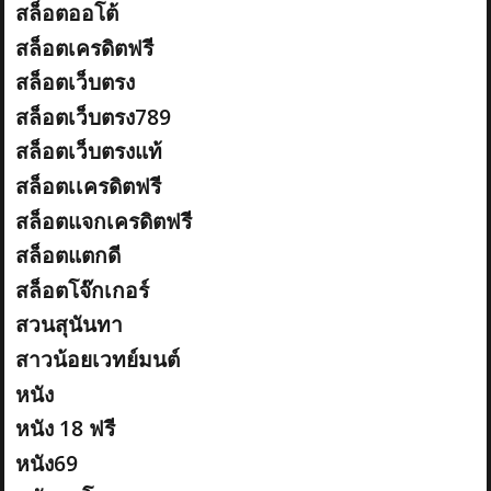
สล็อตออโต้
สล็อตเครดิตฟรี
สล็อตเว็บตรง
สล็อตเว็บตรง789
สล็อตเว็บตรงแท้
สล็อตเเครดิตฟรี
สล็อตแจกเครดิตฟรี
สล็อตแตกดี
สล็อตโจ๊กเกอร์
สวนสุนันทา
สาวน้อยเวทย์มนต์
หนัง
หนัง 18 ฟรี
หนัง69