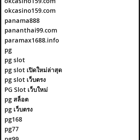
okcasino159.com
okcasino159.com
panama888
pananthai99.com
paramax1688.info
pg
pg slot
pg slot เปิดใหม่ล่าสุด
pg slot เว็บตรง
PG Slot เว็บใหม่
pg สล็อต
pg เว็บตรง
pg168
pg77
pg99