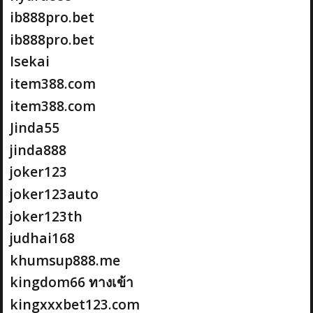
ib888pro.bet
ib888pro.bet
Isekai
item388.com
item388.com
Jinda55
jinda888
joker123
joker123auto
joker123th
judhai168
khumsup888.me
kingdom66 ทางเข้า
kingxxxbet123.com