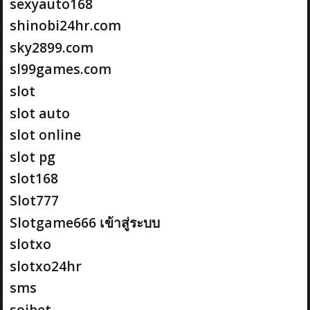
sexyauto168
shinobi24hr.com
sky2899.com
sl99games.com
slot
slot auto
slot online
slot pg
slot168
Slot777
Slotgame666 เข้าสู่ระบบ
slotxo
slotxo24hr
sms
soibet