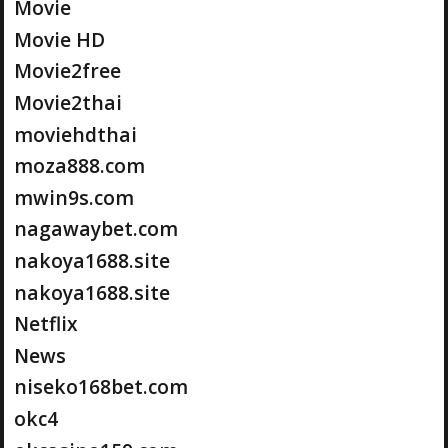
Movie
Movie HD
Movie2free
Movie2thai
moviehdthai
moza888.com
mwin9s.com
nagawaybet.com
nakoya1688.site
nakoya1688.site
Netflix
News
niseko168bet.com
okc4