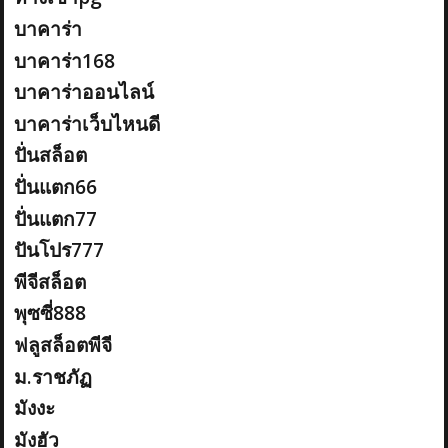
บาคาร่า
บาคาร่า168
บาคาร่าออนไลน์
บาคาร่าเว็บไหนดี
ปั่นสล็อต
ปั่นแตก66
ปั่นแตก77
ปันโปร777
พีจีสล็อต
พุซซี่888
ฟลูสล็อตพีจี
ม.ราชภัฏ
มังงะ
มังฮัว