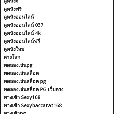
ดูหนังx
ดูหนังฟรี
ดูหนังออนไลน์
ดูหนังออนไลน์ 037
ดูหนังออนไลน์ 4k
ดูหนังออนไลน์ฟรี
ดูหนังใหม่
ต่างโลก
ทดลองเล่นpg
ทดลองเล่นสล็อต
ทดลองเล่นสล็อต pg
ทดลองเล่นสล็อต PG เว็บตรง
ทางเข้า Sexy168
ทางเข้า Sexybaccarat168
ทางเข้าpg