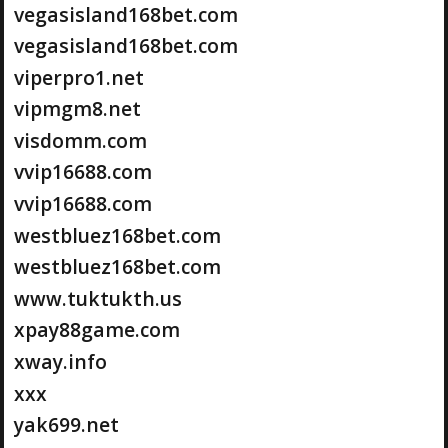
vegasisland168bet.com
vegasisland168bet.com
viperpro1.net
vipmgm8.net
visdomm.com
vvip16688.com
vvip16688.com
westbluez168bet.com
westbluez168bet.com
www.tuktukth.us
xpay88game.com
xway.info
xxx
yak699.net