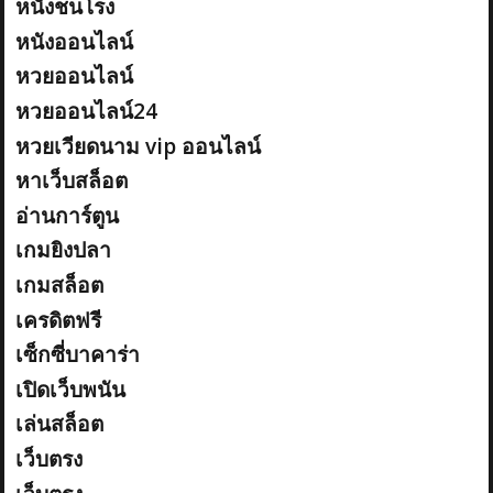
หนังชนโรง
หนังออนไลน์
หวยออนไลน์
หวยออนไลน์24
หวยเวียดนาม vip ออนไลน์
หาเว็บสล็อต
อ่านการ์ตูน
เกมยิงปลา
เกมสล็อต
เครดิตฟรี
เซ็กซี่บาคาร่า
เปิดเว็บพนัน
เล่นสล็อต
เว็บตรง