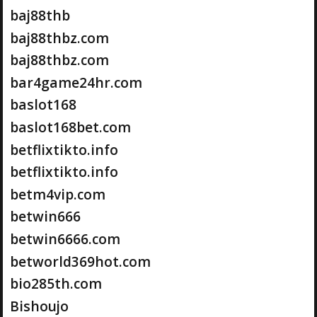
baj88thb
baj88thbz.com
baj88thbz.com
bar4game24hr.com
baslot168
baslot168bet.com
betflixtikto.info
betflixtikto.info
betm4vip.com
betwin666
betwin6666.com
betworld369hot.com
bio285th.com
Bishoujo