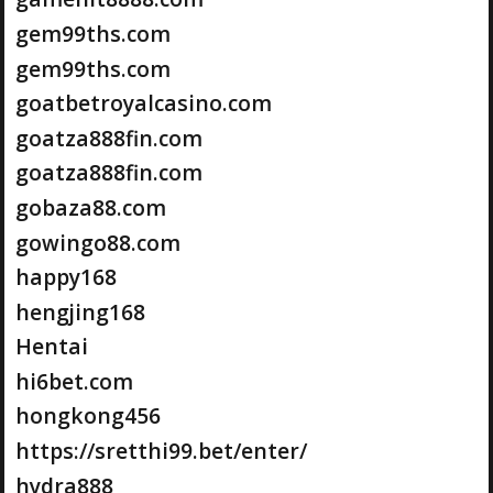
gem99ths.com
gem99ths.com
goatbetroyalcasino.com
goatza888fin.com
goatza888fin.com
gobaza88.com
gowingo88.com
happy168
hengjing168
Hentai
hi6bet.com
hongkong456
https://sretthi99.bet/enter/
hydra888