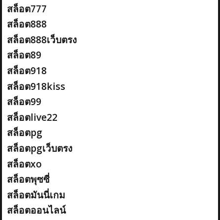
สล็อต777
สล็อต888
สล็อต888เว็บตรง
สล็อต89
สล็อต918
สล็อต918kiss
สล็อต99
สล็อตlive22
สล็อตpg
สล็อตpgเว็บตรง
สล็อตxo
สล็อตพุซซี่
สล็อตมันนี่เกม
สล็อตออนไลน์