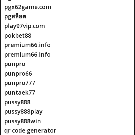
pgx62game.com
pgสล็อต
play97vip.com
pokbet88
premium66.info
premium66.info
punpro
punpro66
punpro777
puntaek77
pussy888
pussy888play
pussy888win
qr code generator