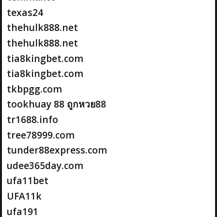
texas24
thehulk888.net
thehulk888.net
tia8kingbet.com
tia8kingbet.com
tkbpgg.com
tookhuay 88 ถูกหวย88
tr1688.info
tree78999.com
tunder88express.com
udee365day.com
ufa11bet
UFA11k
ufa191