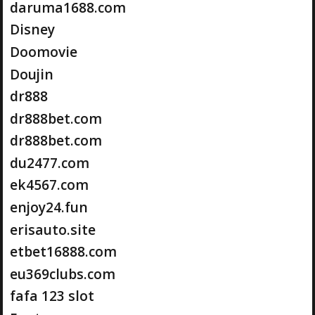
daruma1688.com
Disney
Doomovie
Doujin
dr888
dr888bet.com
dr888bet.com
du2477.com
ek4567.com
enjoy24.fun
erisauto.site
etbet16888.com
eu369clubs.com
fafa 123 slot