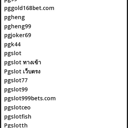
pggold168bet.com
pgheng
pgheng99
pgjoker69
pgk44
pgslot
pgslot ทางเข้า
Pgslot เว็บตรง
pgslot77
pgslot99
pgslot999bets.com
pgslotceo
pgslotfish
Pgslotth