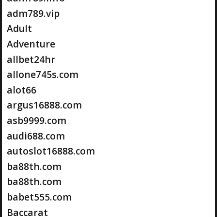
adm789.vip
Adult
Adventure
allbet24hr
allone745s.com
alot66
argus16888.com
asb9999.com
audi688.com
autoslot16888.com
ba88th.com
ba88th.com
babet555.com
Baccarat