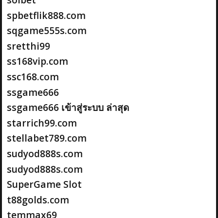
spbetflik888.com
sqgame555s.com
sretthi99
ss168vip.com
ssc168.com
ssgame666
ssgame666 เข้าสู่ระบบ ล่าสุด
starrich99.com
stellabet789.com
sudyod888s.com
sudyod888s.com
SuperGame Slot
t88golds.com
temmax69