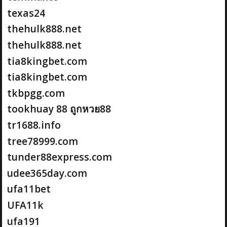
texas24
thehulk888.net
thehulk888.net
tia8kingbet.com
tia8kingbet.com
tkbpgg.com
tookhuay 88 ถูกหวย88
tr1688.info
tree78999.com
tunder88express.com
udee365day.com
ufa11bet
UFA11k
ufa191