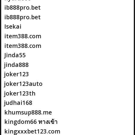
ib888pro.bet
ib888pro.bet
Isekai
item388.com
item388.com
Jinda55
jinda888
joker123
joker123auto
joker123th
judhai168
khumsup888.me
kingdom66 ทางเข้า
kingxxxbet123.com