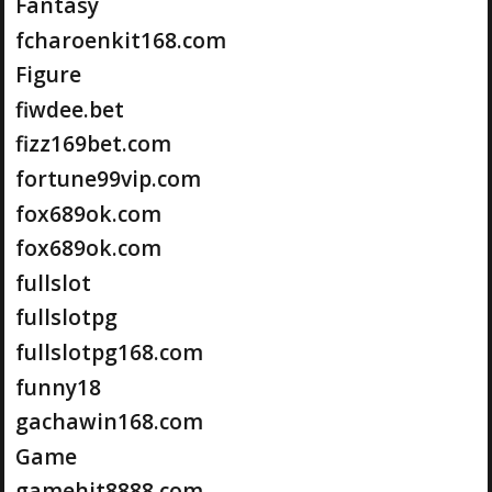
Fantasy
fcharoenkit168.com
Figure
fiwdee.bet
fizz169bet.com
fortune99vip.com
fox689ok.com
fox689ok.com
fullslot
fullslotpg
fullslotpg168.com
funny18
gachawin168.com
Game
gamehit8888.com