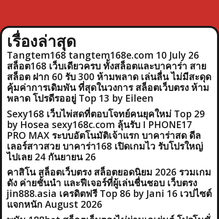
เรื่องล่าสุด
Tangtem168 tangtem168e.com 10 July 26
สล็อต168 เว็บเดียวครบ ทั้งสล็อตและบาคาร่า สาย
สล็อต ฝาก 60 รับ 300 ห้ามพลาด เล่นลื่น ไม่มีสะดุด
คุ้มค่าการเดิมพัน ที่สุดในวงการ สล็อตเว็บตรง ห้าม
พลาด โปรดีรออยู่ Top 13 by Eileen
Sexy168 เว็บไพ่สดที่ตอบโจทย์คนยุคใหม่ Top 29
by Hosea sexy168c.com ลุ้นรับ I PHONE17
PRO MAX ระบบอัตโนมัติเจ้าแรก บาคาร่าสด ดีล
เลอร์สาวสวย บาคาร่า168 เปิดเกมไว รับโปรใหญ่
ไปเลย 24 กันยายน 26
คาสิโน สล็อตเว็บตรง สล็อตยอดนิยม 2026 รวมเกม
ดัง ค่ายชั้นนำ และฟีเจอร์ที่ผู้เล่นชื่นชอบ เว็บตรง
jin888.asia เครดิตฟรี Top 86 by Jani 16 เวปไซต์
แจกหนัก August 2026