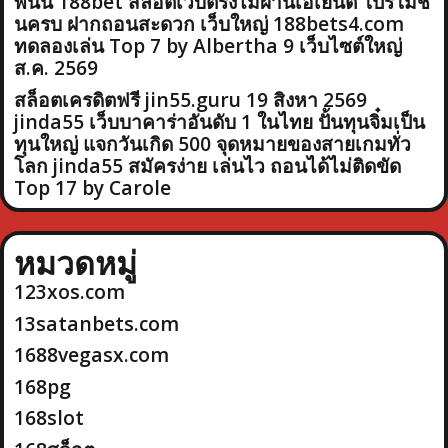
พนัน 188bet สล็อตเว็บตรงไม่ผ่านเอเย่นต์ โปรโมชั่
นครบ ฝากถอนสะดวก เว็บใหญ่ 188bets4.com
ทดลองเล่น Top 7 by Albertha 9 เว็บไซต์ใหญ่
ส.ค. 2569
สล็อตเครดิตฟรี jin55.guru 19 สิงหา 2569
jinda55 เว็บบาคาร่าอันดับ 1 ในไทย ปั้นทุนจิ๋มเป็น
ทุนใหญ่ แจกวันเกิด 500 จุดหมายของสายเกมทั่ว
โลก jinda55 สมัครง่าย เล่นไว ถอนได้ไม่ติดขัด
Top 17 by Carole
หมวดหมู่
123xos.com
13satanbets.com
1688vegasx.com
168pg
168slot