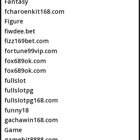
Fantasy
fcharoenkit168.com
Figure
fiwdee.bet
fizz169bet.com
fortune99vip.com
fox689ok.com
fox689ok.com
fullslot
fullslotpg
fullslotpg168.com
funny18
gachawin168.com
Game
gamehit8888.com