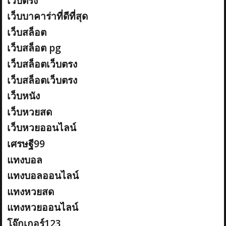
เว็บตรง
เว็บบาคาร่าที่ดีที่สุด
เว็บสล็อต
เว็บสล็อต pg
เว็บสล็อตเว็บตรง
เว็บสล็อตเว็บตรง
เว็บหนัง
เว็บหวยสด
เว็บหวยออนไลน์
เศรษฐี99
แทงบอล
แทงบอลออนไลน์
แทงหวยสด
แทงหวยออนไลน์
โจ๊กเกอร์123