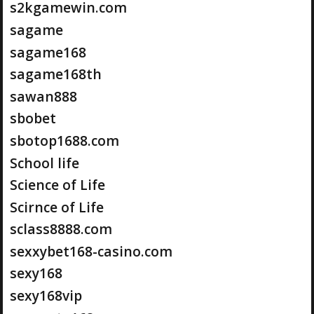
s2kgamewin.com
sagame
sagame168
sagame168th
sawan888
sbobet
sbotop1688.com
School life
Science of Life
Scirnce of Life
sclass8888.com
sexxybet168-casino.com
sexy168
sexy168vip