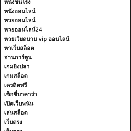
หนังชนโรง
หนังออนไลน์
หวยออนไลน์
หวยออนไลน์24
หวยเวียดนาม vip ออนไลน์
หาเว็บสล็อต
อ่านการ์ตูน
เกมยิงปลา
เกมสล็อต
เครดิตฟรี
เซ็กซี่บาคาร่า
เปิดเว็บพนัน
เล่นสล็อต
เว็บตรง