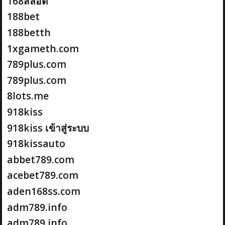
168สล็อต
188bet
188betth
1xgameth.com
789plus.com
789plus.com
8lots.me
918kiss
918kiss เข้าสู่ระบบ
918kissauto
abbet789.com
acebet789.com
aden168ss.com
adm789.info
adm789.info