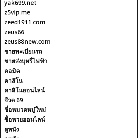
yak699.net
z5vip.me
zeed1911.com
zeus66
zeus88new.com
ขายทะเบียนรถ
ขายส่งบุหรี่ไฟฟ้า
คอมิค
คาสิโน
คาสิโนออนไลน์
จ๊วด 69
ชื่อหมวดหมู่ใหม่
ซื้อหวยออนไลน์
ดูหนัง