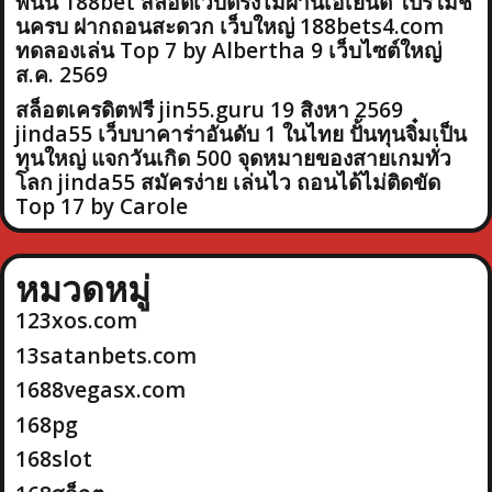
พนัน 188bet สล็อตเว็บตรงไม่ผ่านเอเย่นต์ โปรโมชั่
นครบ ฝากถอนสะดวก เว็บใหญ่ 188bets4.com
ทดลองเล่น Top 7 by Albertha 9 เว็บไซต์ใหญ่
ส.ค. 2569
สล็อตเครดิตฟรี jin55.guru 19 สิงหา 2569
jinda55 เว็บบาคาร่าอันดับ 1 ในไทย ปั้นทุนจิ๋มเป็น
ทุนใหญ่ แจกวันเกิด 500 จุดหมายของสายเกมทั่ว
โลก jinda55 สมัครง่าย เล่นไว ถอนได้ไม่ติดขัด
Top 17 by Carole
หมวดหมู่
123xos.com
13satanbets.com
1688vegasx.com
168pg
168slot