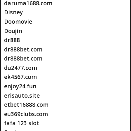
daruma1688.com
Disney
Doomovie
Doujin
dr888
dr888bet.com
dr888bet.com
du2477.com
ek4567.com
enjoy24.fun
erisauto.site
etbet16888.com
eu369clubs.com
fafa 123 slot