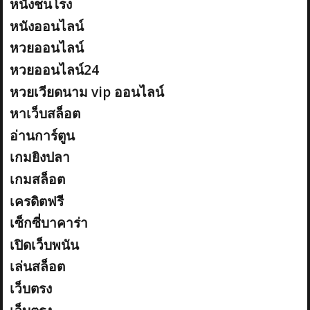
หนังชนโรง
หนังออนไลน์
หวยออนไลน์
หวยออนไลน์24
หวยเวียดนาม vip ออนไลน์
หาเว็บสล็อต
อ่านการ์ตูน
เกมยิงปลา
เกมสล็อต
เครดิตฟรี
เซ็กซี่บาคาร่า
เปิดเว็บพนัน
เล่นสล็อต
เว็บตรง