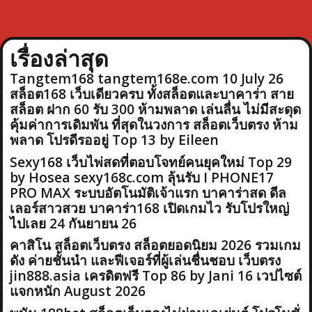
เรื่องล่าสุด
Tangtem168 tangtem168e.com 10 July 26
สล็อต168 เว็บเดียวครบ ทั้งสล็อตและบาคาร่า สาย
สล็อต ฝาก 60 รับ 300 ห้ามพลาด เล่นลื่น ไม่มีสะดุด
คุ้มค่าการเดิมพัน ที่สุดในวงการ สล็อตเว็บตรง ห้าม
พลาด โปรดีรออยู่ Top 13 by Eileen
Sexy168 เว็บไพ่สดที่ตอบโจทย์คนยุคใหม่ Top 29
by Hosea sexy168c.com ลุ้นรับ I PHONE17
PRO MAX ระบบอัตโนมัติเจ้าแรก บาคาร่าสด ดีล
เลอร์สาวสวย บาคาร่า168 เปิดเกมไว รับโปรใหญ่
ไปเลย 24 กันยายน 26
คาสิโน สล็อตเว็บตรง สล็อตยอดนิยม 2026 รวมเกม
ดัง ค่ายชั้นนำ และฟีเจอร์ที่ผู้เล่นชื่นชอบ เว็บตรง
jin888.asia เครดิตฟรี Top 86 by Jani 16 เวปไซต์
แจกหนัก August 2026