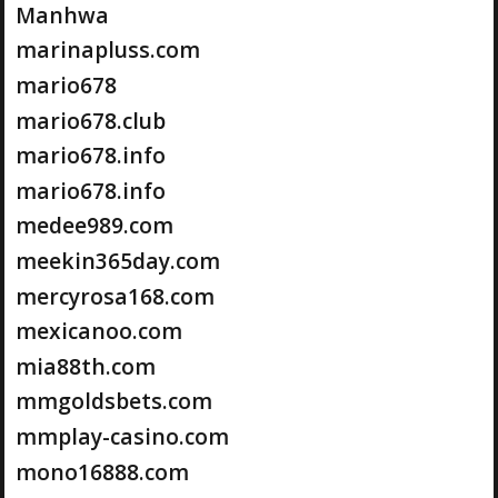
Manhwa
marinapluss.com
mario678
mario678.club
mario678.info
mario678.info
medee989.com
meekin365day.com
mercyrosa168.com
mexicanoo.com
mia88th.com
mmgoldsbets.com
mmplay-casino.com
mono16888.com