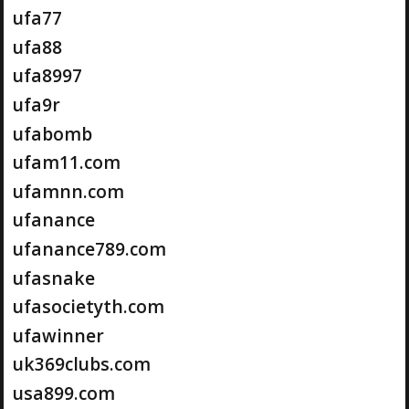
ufa77
ufa88
ufa8997
ufa9r
ufabomb
ufam11.com
ufamnn.com
ufanance
ufanance789.com
ufasnake
ufasocietyth.com
ufawinner
uk369clubs.com
usa899.com