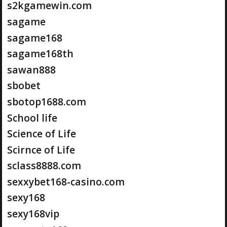
s2kgamewin.com
sagame
sagame168
sagame168th
sawan888
sbobet
sbotop1688.com
School life
Science of Life
Scirnce of Life
sclass8888.com
sexxybet168-casino.com
sexy168
sexy168vip