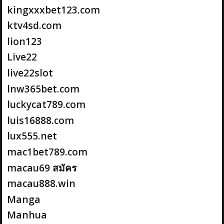
kingxxxbet123.com
ktv4sd.com
lion123
Live22
live22slot
lnw365bet.com
luckycat789.com
luis16888.com
lux555.net
mac1bet789.com
macau69 สมัคร
macau888.win
Manga
Manhua