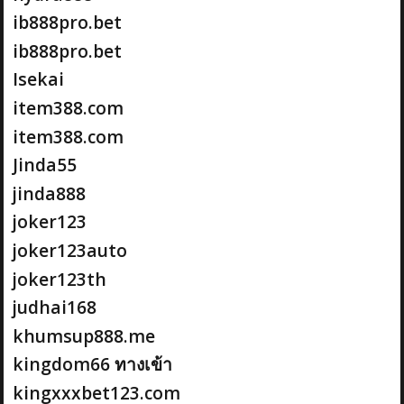
ib888pro.bet
ib888pro.bet
Isekai
item388.com
item388.com
Jinda55
jinda888
joker123
joker123auto
joker123th
judhai168
khumsup888.me
kingdom66 ทางเข้า
kingxxxbet123.com