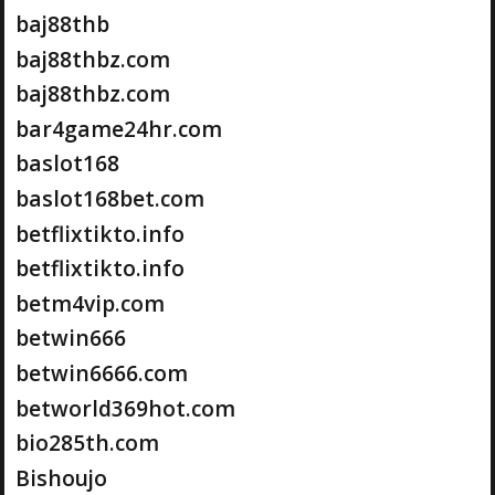
baj88thb
baj88thbz.com
baj88thbz.com
bar4game24hr.com
baslot168
baslot168bet.com
betflixtikto.info
betflixtikto.info
betm4vip.com
betwin666
betwin6666.com
betworld369hot.com
bio285th.com
Bishoujo