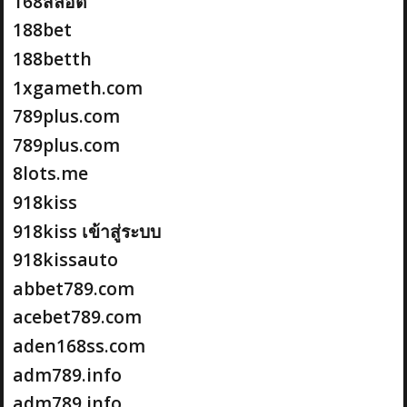
168สล็อต
188bet
188betth
1xgameth.com
789plus.com
789plus.com
8lots.me
918kiss
918kiss เข้าสู่ระบบ
918kissauto
abbet789.com
acebet789.com
aden168ss.com
adm789.info
adm789.info