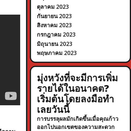
ตุลาคม 2023
กันยายน 2023
สิงหาคม 2023
กรกฎาคม 2023
มิถุนายน 2023
พฤษภาคม 2023
มุ่งหวังที่จะมีการเพิ่ม
รายได้ในอนาคต?
เริ่มต้นโดยลงมือทำ
เลยวันนี้
การบรรลุผลมักเกิดขึ้นเมื่อคุณก้าว
ออกไปนอกเขตของความสะดวก