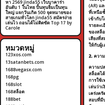
หา 2569 jinda55 เว็บบาคาร่า
(AR) แล
อันดับ 1 ในไทย ปั้นทุนจิ๋มเป็นทุน
ที่เหนื
ใหญ่ แจกวันเกิด 500 จุดหมายของ
สายเกมทั่วโลก jinda55 สมัครง่าย
เข้ากับ
เล่นไว ถอนได้ไม่ติดขัด Top 17 by
รายละเอ
Carole
ของสล็อ
เสียงที่
ให้กับผู
หมวดหมู่
123xos.com
2. ความ
13satanbets.com
ความปลอ
1688vegasx.com
สล็อตได
168pg
การใช้เท
168slot
เล่นว่า
168สล็อต
เคร่งคร
188bet
สอบที่ม