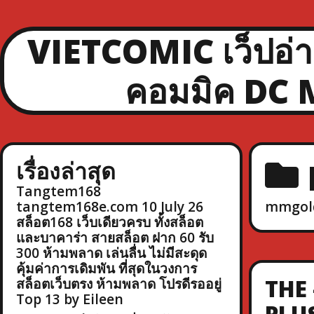
VIETCOMIC เว็ปอ่า
คอมมิค DC M
เรื่องล่าสุด
Tangtem168
tangtem168e.com 10 July 26
mmgol
สล็อต168 เว็บเดียวครบ ทั้งสล็อต
และบาคาร่า สายสล็อต ฝาก 60 รับ
300 ห้ามพลาด เล่นลื่น ไม่มีสะดุด
คุ้มค่าการเดิมพัน ที่สุดในวงการ
THE
สล็อตเว็บตรง ห้ามพลาด โปรดีรออยู่
Top 13 by Eileen
PLU