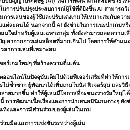
ะบบปัญญาประดิษฐ์ (AI) ในการพัฒนาเกมสล็อตช่วยให้
การปรับปรุงประสบการณ์ผู้ใช้ที่ดียิ่งขึ้น AI สามารถวิ
มการเล่นของผู้ใช้และปรับแต่งเกมให้เหมาะสมกับควา
ล่นแต่ละคนได้ นอกจากนี้ AI ยังช่วยในการแนะนำเกมหร
าจสนใจสำหรับผู้เล่นเฉพาะกลุ่ม ทั้งยังสามารถลดความเสี
ปัญหาจากการเล่นสล็อตที่มากเกินไป โดยการให้คำแนะน
เวลาการเล่นที่เหมาะสม
เจอร์เกมใหม่ๆ ที่สร้างความตื่นเต้น
ออนไลน์ในปัจจุบันเต็มไปด้วยฟีเจอร์เสริมที่ทำให้การเ
ม่ซ้ำซาก ผู้พัฒนาได้เพิ่มเกมโบนัส ฟีเจอร์สุ่ม และวิ
หลายมากขึ้น ทำให้ผู้เล่นมีโอกาสที่จะชนะรางวัลใหญ่ได้
้ การพัฒนาเนื้อเรื่องและการนำเสนอมินิเกมต่างๆ ยังช่
เทิงและการมีส่วนร่วมของผู้เล่นในเกม
ร่วมมือและการแข่งขันระหว่างผู้เล่น