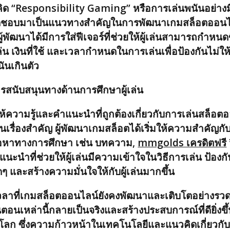
ิด “Responsibility Gaming” หรือการเล่นพนันอย่าง
ิดชอบมาเป็นแนวทางสำคัญในการพัฒนาเกมสล็อตออนไ
 ผู้พัฒนาได้มีการใส่ฟีเจอร์ที่ช่วยให้ผู้เล่นสามารถกำหน
น เงินที่ใช้ และเวลากำหนดในการเล่นเพื่อป้องกันไม่ให้
ันเกินตัว
ารสนับสนุนทางด้านการศึกษาผู้เล่น
ห้ความรู้และคำแนะนำที่ถูกต้องเกี่ยวกับการเล่นสล็อต
็นเรื่องสำคัญ ผู้พัฒนาเกมสล็อตได้เริ่มให้ความสำคัญก
ื้อหาทางการศึกษา เช่น บทความ,
mmgolds เครดิตฟรี
แนะนำที่ช่วยให้ผู้เล่นมีความเข้าใจในวิธีการเล่น ป้อง
ดๆ และสร้างความมั่นใจให้กับผู้เล่นมากขึ้น
วลาที่เกมสล็อตออนไลน์ยังคงพัฒนาและเติบโตอย่างรวด
นตอนเหล่านี้กลายเป็นจริงและสร้างประสบการณ์ที่ดียิ่งขึ
ั่วโลก ซึ่งความก้าวหน้าในเทคโนโลยีและแนวคิดเกี่ยวกั