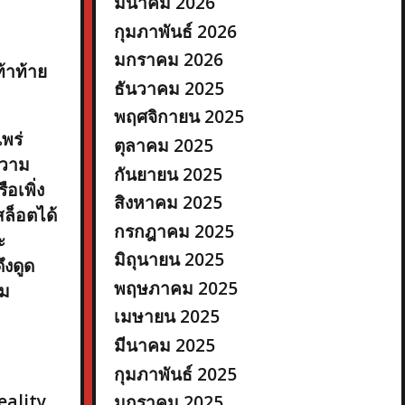
มีนาคม 2026
กุมภาพันธ์ 2026
มกราคม 2026
ท้าท้าย
ธันวาคม 2025
พฤศจิกายน 2025
พร่
ตุลาคม 2025
ความ
กันยายน 2025
อเพิ่ง
สิงหาคม 2025
สล็อตได้
กรกฎาคม 2025
ะ
มิถุนายน 2025
งดูด
พฤษภาคม 2025
าม
เมษายน 2025
มีนาคม 2025
กุมภาพันธ์ 2025
eality
มกราคม 2025