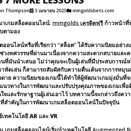
on Thompson
3 เมษายน 2025
mmgoldsbets.com
นาเกมสล็อตออนไลน์:
mmgolds เครดิตฟรี
ก้าวหน้าที่
ับตามอง
ตออนไลน์หรือที่เรียกว่า “สล็อต” ได้รับความนิยมอย่างแ
ช่วงทศวรรษที่ผ่านมาเนื่องจากความสะดวกสบายและ
ที่มันนำเสนอ ไม่ว่าคุณจะเป็นผู้เล่นที่มีประสบการณ์หรื
้ามาหัดเล่น ก็สามารถสัมผัสกับความตื่นเต้นจากการหมุน
ยดาย ความนิยมของเกมนี้ได้ทำให้ผู้พัฒนาเกมมุ่งมั่นที่จ
นวทางในการพัฒนาและปรับปรุงคุณภาพของเกมเพื่อดึ
จและรักษาฐานผู้เล่นเอาไว้ บทความนี้จะกล่าวถึงคว
าที่สำคัญในการพัฒนาเกมสล็อตออนไลน์ในปัจจุบัน
ช้เทคโนโลยี AR และ VR
บัน เกมสล็อตออนไลน์เริ่มนำเทคโนโลยี Augmented R