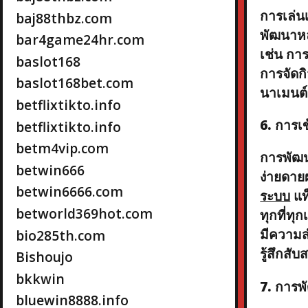
การเล่น
baj88thbz.com
พัฒนาหล
bar4game24hr.com
เช่น กา
baslot168
การจัดก
baslot168bet.com
นาเมนต์
betflixtikto.info
6. การเ
betflixtikto.info
betm4vip.com
การพัฒน
betwin666
ง่ายดาย
betwin6666.com
ระบบ
แท
betworld369hot.com
ทุกที่ทุ
มีความสำ
bio285th.com
รู้สึกสับ
Bishoujo
bkkwin
7. การ
bluewin8888.info