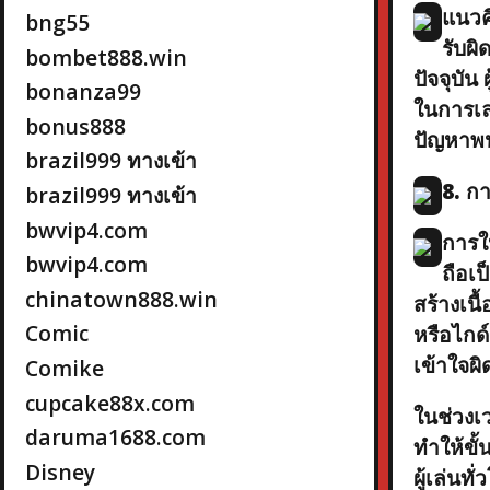
แนวค
bng55
รับผ
bombet888.win
ปัจจุบัน
bonanza99
ในการเล่
bonus888
ปัญหาพน
brazil999 ทางเข้า
8. ก
brazil999 ทางเข้า
bwvip4.com
การใ
bwvip4.com
ถือเป
chinatown888.win
สร้างเน
Comic
หรือไกด์
เข้าใจผิ
Comike
cupcake88x.com
ในช่วงเ
daruma1688.com
ทำให้ขั้
Disney
ผู้เล่นท