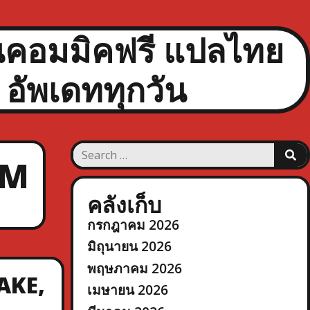
านคอมมิคฟรี แปลไทย
อัพเดททุกวัน
S
S
OM
e
E
a
A
R
r
คลังเก็บ
C
c
H
กรกฎาคม 2026
h
f
มิถุนายน 2026
o
พฤษภาคม 2026
r
AKE,
:
เมษายน 2026