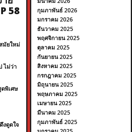
มีนาคม 2026
OP 58
กุมภาพันธ์ 2026
มกราคม 2026
ธันวาคม 2025
พฤศจิกายน 2025
สมัยใหม่
ตุลาคม 2025
กันยายน 2025
สิงหาคม 2025
 ไม่ว่า
กรกฎาคม 2025
มิถุนายน 2025
สุดพิเศษ
พฤษภาคม 2025
เมษายน 2025
มีนาคม 2025
กุมภาพันธ์ 2025
ดึงดูดใจ
มกราคม 2025