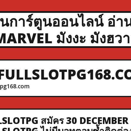
นการ์ตูนออนไลน์ อ่
ARVEL มังงะ มังฮวา 
FULLSLOTPG168.C
otpg168.com
LSLOTPG สมัคร 30 DECEMBER
SLOTPG ไม่มีบอทตอบซ้ำติดต่อง