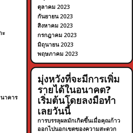
ตุลาคม 2023
กันยายน 2023
สิงหาคม 2023
าะ
กรกฎาคม 2023
มิถุนายน 2023
พฤษภาคม 2023
มุ่งหวังที่จะมีการเพิ่ม
รายได้ในอนาคต?
ีธนาคาร
เริ่มต้นโดยลงมือทำ
เลยวันนี้
การบรรลุผลมักเกิดขึ้นเมื่อคุณก้าว
ออกไปนอกเขตของความสะดวก