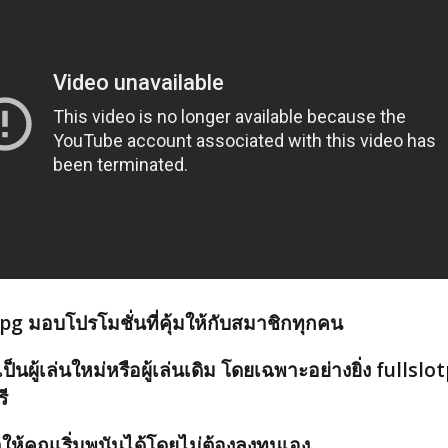
tpg มอบโปรโมชั่นที่คุ้มให้กับสมาชิกทุกคน
เป็นผู้เล่นใหม่หรือผู้เล่นเดิม โดยเฉพาะอย่างยิ่ง fullslo
ี
ำให้คุณเริ่มพนันได้โดยไม่ต้องลงทุนเอง