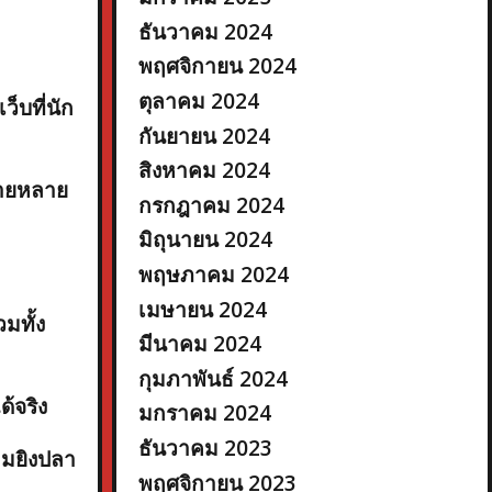
ธันวาคม 2024
พฤศจิกายน 2024
ตุลาคม 2024
็บที่นัก
กันยายน 2024
สิงหาคม 2024
มายหลาย
กรกฎาคม 2024
มิถุนายน 2024
พฤษภาคม 2024
เมษายน 2024
มทั้ง
มีนาคม 2024
กุมภาพันธ์ 2024
ด้จริง
มกราคม 2024
ธันวาคม 2023
กมยิงปลา
พฤศจิกายน 2023