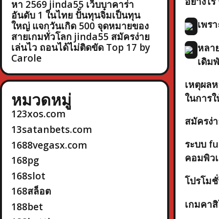
อย่างไร
หา 2569 jinda55 เว็บบาคาร่า
อันดับ 1 ในไทย ปั้นทุนจิ๋มเป็นทุน
เพรา
ใหญ่ แจกวันเกิด 500 จุดหมายของ
สายเกมทั่วโลก jinda55 สมัครง่าย
เล่นไว ถอนได้ไม่ติดขัด Top 17 by
หลายๆ
Carole
เดิมพ
เหตุผล
หมวดหมู่
ในการให
123xos.com
สมัครง่า
13satanbets.com
ระบบ ful
1688vegasx.com
คอมพิวเ
168pg
168slot
โปรโมชั่
168สล็อต
เกมคาสิ
188bet