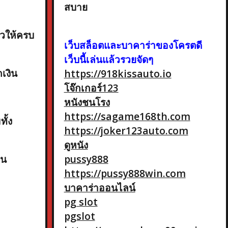
สบาย
ัวให้ครบ
เว็บสล็อตและบาคาร่าของโครตดี
เว็บนี้เล่นแล้วรวยจัดๆ
กเงิน
https://918kissauto.io
โจ๊กเกอร์123
หนังชนโรง
https://sagame168th.com
ั้ง
https://joker123auto.com
ดูหนัง
pussy888
ฟน
https://pussy888win.com
บาคาร่าออนไลน์
pg slot
pgslot