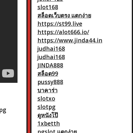
slot168
สล็อตเว็บตรง แตกง่าย
https://st99.live
https://alot666.io/
https://www.jinda44.in
judhai168
judhai168
JINDA888
สล็อต99
pussy888
บาคาร่า
slotxo
slotpg
tpg
ดูหนังโป๊
1xbetth
pgslot แตกง่าย