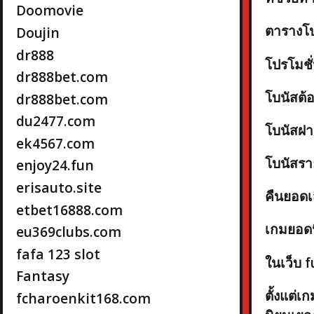
Doomovie
ตารางโป
Doujin
dr888
โปรโมชั
dr888bet.com
โบนัสต้
dr888bet.com
du2477.com
โบนัสฝา
ek4567.com
โบนัสรา
enjoy24.fun
erisauto.site
คืนยอดเส
etbet16888.com
เกมยอดน
eu369clubs.com
fafa 123 slot
ในเว็บ 
Fantasy
ตั้งแต่
fcharoenkit168.com