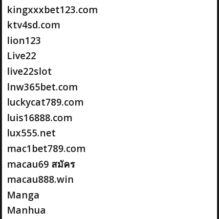
kingxxxbet123.com
ktv4sd.com
lion123
Live22
live22slot
lnw365bet.com
luckycat789.com
luis16888.com
lux555.net
mac1bet789.com
macau69 สมัคร
macau888.win
Manga
Manhua