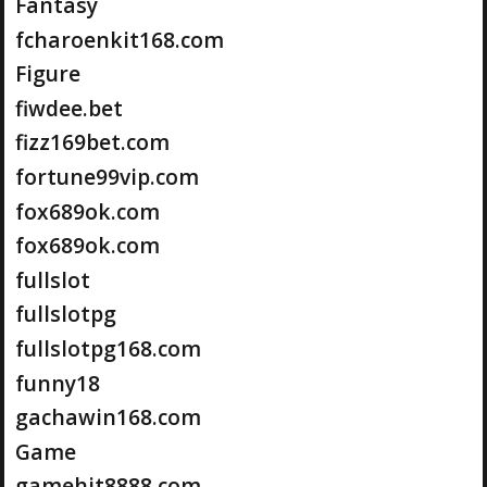
Fantasy
fcharoenkit168.com
Figure
fiwdee.bet
fizz169bet.com
fortune99vip.com
fox689ok.com
fox689ok.com
fullslot
fullslotpg
fullslotpg168.com
funny18
gachawin168.com
Game
gamehit8888.com