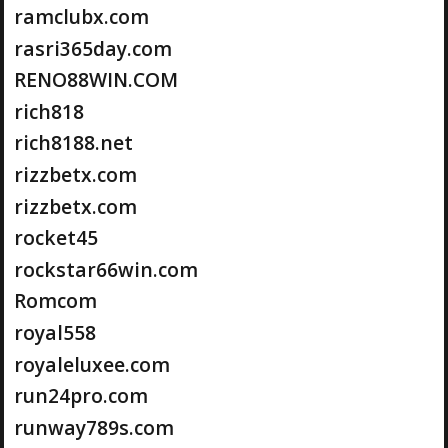
ramclubx.com
rasri365day.com
RENO88WIN.COM
rich818
rich8188.net
rizzbetx.com
rizzbetx.com
rocket45
rockstar66win.com
Romcom
royal558
royaleluxee.com
run24pro.com
runway789s.com