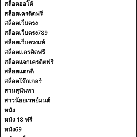
สล็อตออโต้
สล็อตเครดิตฟรี
สล็อตเว็บตรง
สล็อตเว็บตรง789
สล็อตเว็บตรงแท้
สล็อตเเครดิตฟรี
สล็อตแจกเครดิตฟรี
สล็อตแตกดี
สล็อตโจ๊กเกอร์
สวนสุนันทา
สาวน้อยเวทย์มนต์
หนัง
หนัง 18 ฟรี
หนัง69