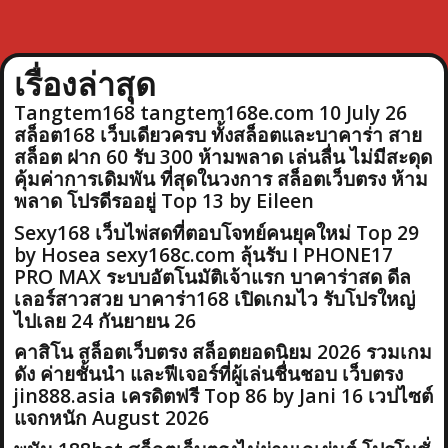
เรื่องล่าสุด
Tangtem168 tangtem168e.com 10 July 26
สล็อต168 เว็บเดียวครบ ทั้งสล็อตและบาคาร่า สาย
สล็อต ฝาก 60 รับ 300 ห้ามพลาด เล่นลื่น ไม่มีสะดุด
คุ้มค่าการเดิมพัน ที่สุดในวงการ สล็อตเว็บตรง ห้าม
พลาด โปรดีรออยู่ Top 13 by Eileen
Sexy168 เว็บไพ่สดที่ตอบโจทย์คนยุคใหม่ Top 29
by Hosea sexy168c.com ลุ้นรับ I PHONE17
PRO MAX ระบบอัตโนมัติเจ้าแรก บาคาร่าสด ดีล
เลอร์สาวสวย บาคาร่า168 เปิดเกมไว รับโปรใหญ่
ไปเลย 24 กันยายน 26
คาสิโน สล็อตเว็บตรง สล็อตยอดนิยม 2026 รวมเกม
ดัง ค่ายชั้นนำ และฟีเจอร์ที่ผู้เล่นชื่นชอบ เว็บตรง
jin888.asia เครดิตฟรี Top 86 by Jani 16 เวปไซต์
แจกหนัก August 2026