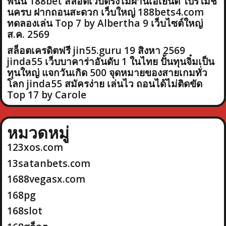
พนัน 188bet สล็อตเว็บตรงไม่ผ่านเอเย่นต์ โปรโมชั่
นครบ ฝากถอนสะดวก เว็บใหญ่ 188bets4.com
ทดลองเล่น Top 7 by Albertha 9 เว็บไซต์ใหญ่
ส.ค. 2569
สล็อตเครดิตฟรี jin55.guru 19 สิงหา 2569
jinda55 เว็บบาคาร่าอันดับ 1 ในไทย ปั้นทุนจิ๋มเป็น
ทุนใหญ่ แจกวันเกิด 500 จุดหมายของสายเกมทั่ว
โลก jinda55 สมัครง่าย เล่นไว ถอนได้ไม่ติดขัด
Top 17 by Carole
หมวดหมู่
123xos.com
13satanbets.com
1688vegasx.com
168pg
168slot