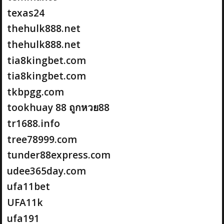
texas24
thehulk888.net
thehulk888.net
tia8kingbet.com
tia8kingbet.com
tkbpgg.com
tookhuay 88 ถูกหวย88
tr1688.info
tree78999.com
tunder88express.com
udee365day.com
ufa11bet
UFA11k
ufa191