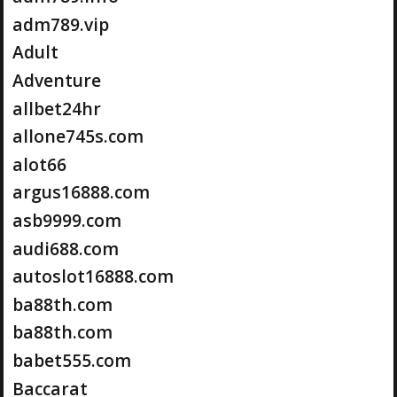
adm789.vip
Adult
Adventure
allbet24hr
allone745s.com
alot66
argus16888.com
asb9999.com
audi688.com
autoslot16888.com
ba88th.com
ba88th.com
babet555.com
Baccarat