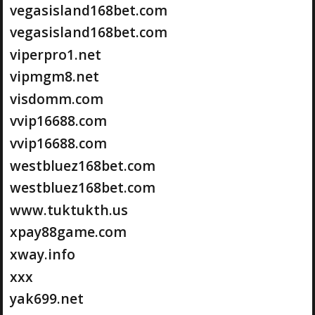
vegasisland168bet.com
vegasisland168bet.com
viperpro1.net
vipmgm8.net
visdomm.com
vvip16688.com
vvip16688.com
westbluez168bet.com
westbluez168bet.com
www.tuktukth.us
xpay88game.com
xway.info
xxx
yak699.net