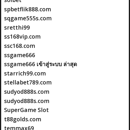
spbetflik888.com
sqgame555s.com
sretthi99
ss168vip.com
ssc168.com
ssgame666
ssgame666 เข้าสู่ระบบ ล่าสุด
starrich99.com
stellabet789.com
sudyod888s.com
sudyod888s.com
SuperGame Slot
t88golds.com
temmax69