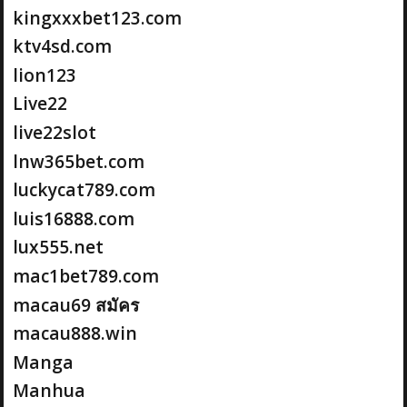
kingxxxbet123.com
ktv4sd.com
lion123
Live22
live22slot
lnw365bet.com
luckycat789.com
luis16888.com
lux555.net
mac1bet789.com
macau69 สมัคร
macau888.win
Manga
Manhua