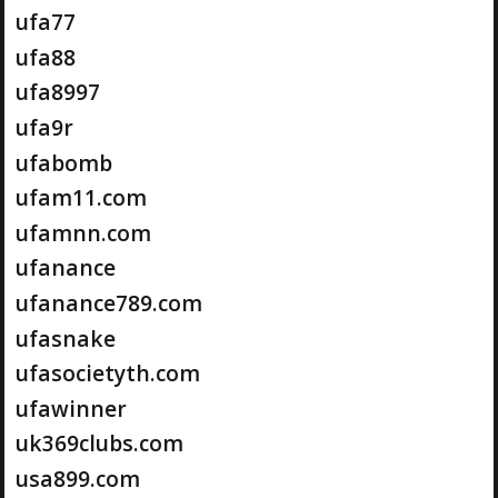
ufa77
ufa88
ufa8997
ufa9r
ufabomb
ufam11.com
ufamnn.com
ufanance
ufanance789.com
ufasnake
ufasocietyth.com
ufawinner
uk369clubs.com
usa899.com