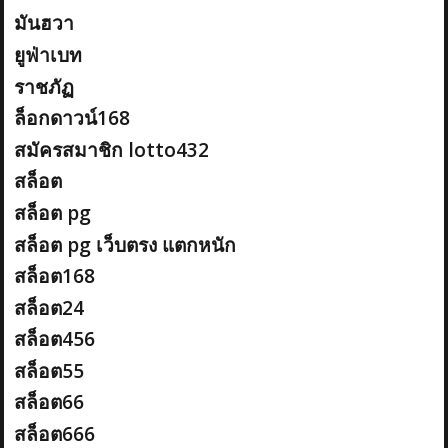
มันฮวา
ยูฟ่าเบท
ราชภัฏ
ล็อกดาวน์168
สมัครสมาชิก lotto432
สล็อต
สล็อต pg
สล็อต pg เว็บตรง แตกหนัก
สล็อต168
สล็อต24
สล็อต456
สล็อต55
สล็อต66
สล็อต666