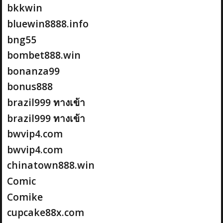
bkkwin
bluewin8888.info
bng55
bombet888.win
bonanza99
bonus888
brazil999 ทางเข้า
brazil999 ทางเข้า
bwvip4.com
bwvip4.com
chinatown888.win
Comic
Comike
cupcake88x.com