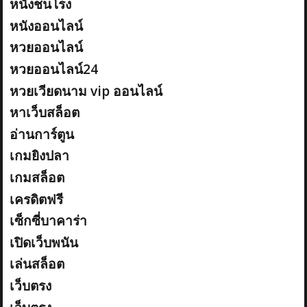
หนังชนโรง
หนังออนไลน์
หวยออนไลน์
หวยออนไลน์24
หวยเวียดนาม vip ออนไลน์
หาเว็บสล็อต
อ่านการ์ตูน
เกมยิงปลา
เกมสล็อต
เครดิตฟรี
เซ็กซี่บาคาร่า
เปิดเว็บพนัน
เล่นสล็อต
เว็บตรง