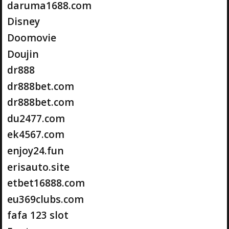
daruma1688.com
Disney
Doomovie
Doujin
dr888
dr888bet.com
dr888bet.com
du2477.com
ek4567.com
enjoy24.fun
erisauto.site
etbet16888.com
eu369clubs.com
fafa 123 slot