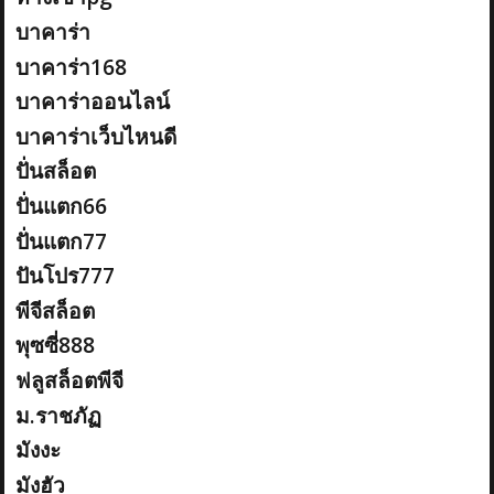
บาคาร่า
บาคาร่า168
บาคาร่าออนไลน์
บาคาร่าเว็บไหนดี
ปั่นสล็อต
ปั่นแตก66
ปั่นแตก77
ปันโปร777
พีจีสล็อต
พุซซี่888
ฟลูสล็อตพีจี
ม.ราชภัฏ
มังงะ
มังฮัว