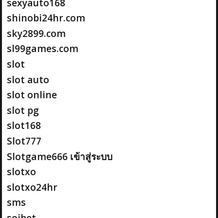
sexyauto168
shinobi24hr.com
sky2899.com
sl99games.com
slot
slot auto
slot online
slot pg
slot168
Slot777
Slotgame666 เข้าสู่ระบบ
slotxo
slotxo24hr
sms
soibet