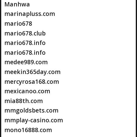
Manhwa
marinapluss.com
mario678
mario678.club
mario678.info
mario678.info
medee989.com
meekin365day.com
mercyrosa168.com
mexicanoo.com
mia88th.com
mmgoldsbets.com
mmplay-casino.com
mono16888.com