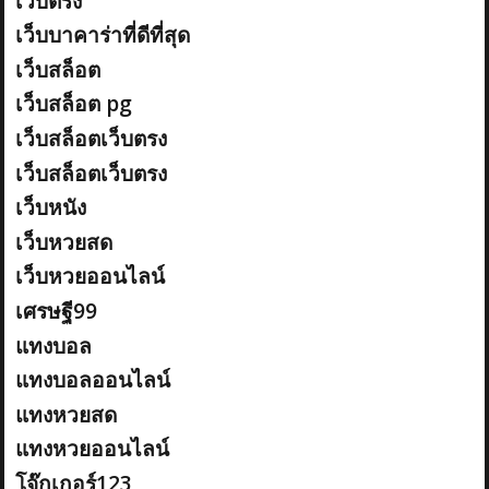
เว็บตรง
เว็บบาคาร่าที่ดีที่สุด
เว็บสล็อต
เว็บสล็อต pg
เว็บสล็อตเว็บตรง
เว็บสล็อตเว็บตรง
เว็บหนัง
เว็บหวยสด
เว็บหวยออนไลน์
เศรษฐี99
แทงบอล
แทงบอลออนไลน์
แทงหวยสด
แทงหวยออนไลน์
โจ๊กเกอร์123