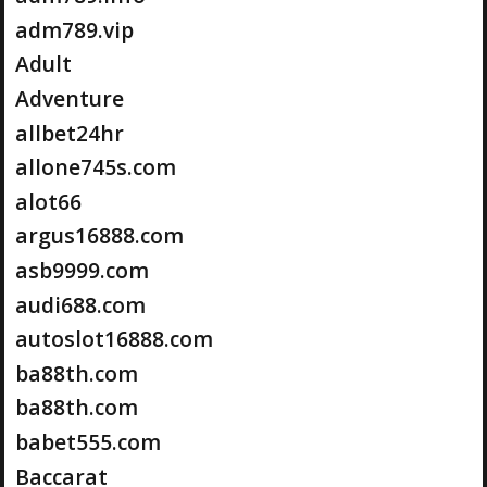
adm789.vip
Adult
Adventure
allbet24hr
allone745s.com
alot66
argus16888.com
asb9999.com
audi688.com
autoslot16888.com
ba88th.com
ba88th.com
babet555.com
Baccarat