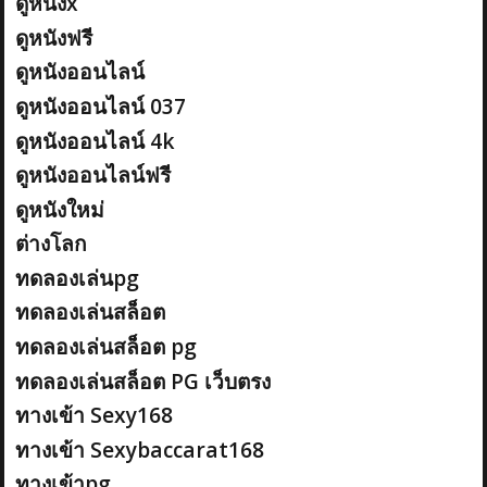
ดูหนังx
ดูหนังฟรี
ดูหนังออนไลน์
ดูหนังออนไลน์ 037
ดูหนังออนไลน์ 4k
ดูหนังออนไลน์ฟรี
ดูหนังใหม่
ต่างโลก
ทดลองเล่นpg
ทดลองเล่นสล็อต
ทดลองเล่นสล็อต pg
ทดลองเล่นสล็อต PG เว็บตรง
ทางเข้า Sexy168
ทางเข้า Sexybaccarat168
ทางเข้าpg