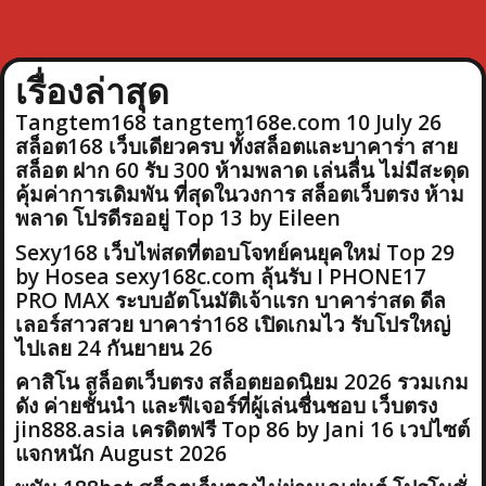
เรื่องล่าสุด
Tangtem168 tangtem168e.com 10 July 26
สล็อต168 เว็บเดียวครบ ทั้งสล็อตและบาคาร่า สาย
สล็อต ฝาก 60 รับ 300 ห้ามพลาด เล่นลื่น ไม่มีสะดุด
คุ้มค่าการเดิมพัน ที่สุดในวงการ สล็อตเว็บตรง ห้าม
พลาด โปรดีรออยู่ Top 13 by Eileen
Sexy168 เว็บไพ่สดที่ตอบโจทย์คนยุคใหม่ Top 29
by Hosea sexy168c.com ลุ้นรับ I PHONE17
PRO MAX ระบบอัตโนมัติเจ้าแรก บาคาร่าสด ดีล
เลอร์สาวสวย บาคาร่า168 เปิดเกมไว รับโปรใหญ่
ไปเลย 24 กันยายน 26
คาสิโน สล็อตเว็บตรง สล็อตยอดนิยม 2026 รวมเกม
ดัง ค่ายชั้นนำ และฟีเจอร์ที่ผู้เล่นชื่นชอบ เว็บตรง
jin888.asia เครดิตฟรี Top 86 by Jani 16 เวปไซต์
แจกหนัก August 2026