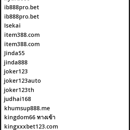
ib888pro.bet
ib888pro.bet
Isekai
item388.com
item388.com
Jinda55
jinda888
joker123
joker123auto
joker123th
judhai168
khumsup888.me
kingdom66 ทางเข้า
kingxxxbet123.com