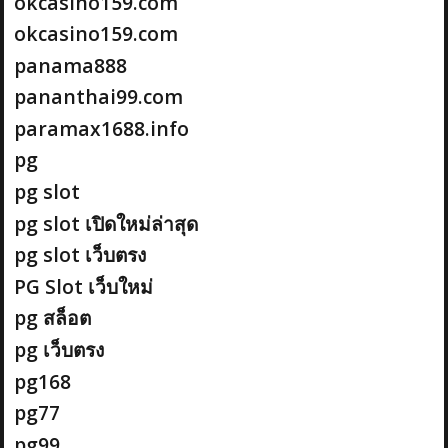
okcasino159.com
okcasino159.com
panama888
pananthai99.com
paramax1688.info
pg
pg slot
pg slot เปิดใหม่ล่าสุด
pg slot เว็บตรง
PG Slot เว็บใหม่
pg สล็อต
pg เว็บตรง
pg168
pg77
pg99