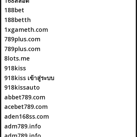
168สล็อต
188bet
188betth
1xgameth.com
789plus.com
789plus.com
8lots.me
918kiss
918kiss เข้าสู่ระบบ
918kissauto
abbet789.com
acebet789.com
aden168ss.com
adm789.info
adm789.info