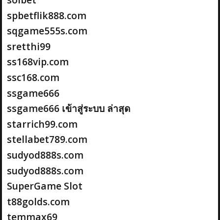
spbetflik888.com
sqgame555s.com
sretthi99
ss168vip.com
ssc168.com
ssgame666
ssgame666 เข้าสู่ระบบ ล่าสุด
starrich99.com
stellabet789.com
sudyod888s.com
sudyod888s.com
SuperGame Slot
t88golds.com
temmax69