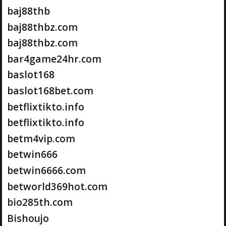
baj88thb
baj88thbz.com
baj88thbz.com
bar4game24hr.com
baslot168
baslot168bet.com
betflixtikto.info
betflixtikto.info
betm4vip.com
betwin666
betwin6666.com
betworld369hot.com
bio285th.com
Bishoujo