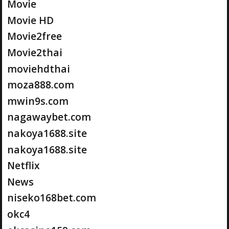
Movie
Movie HD
Movie2free
Movie2thai
moviehdthai
moza888.com
mwin9s.com
nagawaybet.com
nakoya1688.site
nakoya1688.site
Netflix
News
niseko168bet.com
okc4