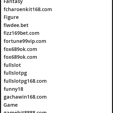
Fantasy
fcharoenkit168.com
Figure
fiwdee.bet
fizz169bet.com
fortune99vip.com
fox689ok.com
fox689ok.com
fullslot
fullslotpg
fullslotpg168.com
funny18
gachawin168.com
Game
gamehit8888.com