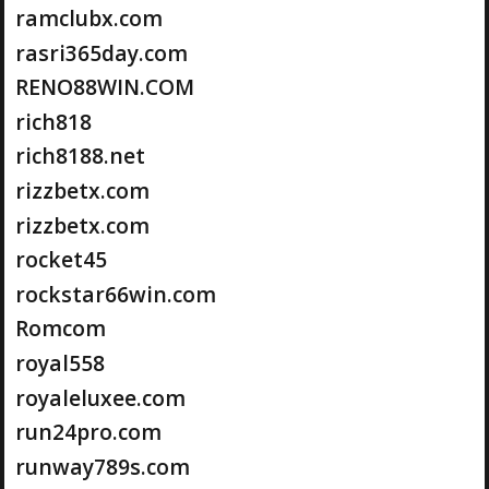
ramclubx.com
rasri365day.com
RENO88WIN.COM
rich818
rich8188.net
rizzbetx.com
rizzbetx.com
rocket45
rockstar66win.com
Romcom
royal558
royaleluxee.com
run24pro.com
runway789s.com