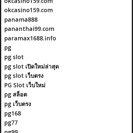
okcasino159.com
okcasino159.com
panama888
pananthai99.com
paramax1688.info
pg
pg slot
pg slot เปิดใหม่ล่าสุด
pg slot เว็บตรง
PG Slot เว็บใหม่
pg สล็อต
pg เว็บตรง
pg168
pg77
pg99