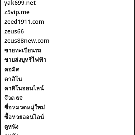
yak699.net
z5vip.me
zeed1911.com
zeus66
zeus88new.com
ขายทะเบียนรถ
ขายส่งบุหรี่ไฟฟ้า
คอมิค
คาสิโน
คาสิโนออนไลน์
จ๊วด 69
ชื่อหมวดหมู่ใหม่
ซื้อหวยออนไลน์
ดูหนัง