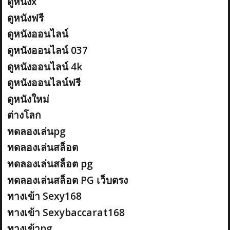
ดูหนังx
ดูหนังฟรี
ดูหนังออนไลน์
ดูหนังออนไลน์ 037
ดูหนังออนไลน์ 4k
ดูหนังออนไลน์ฟรี
ดูหนังใหม่
ต่างโลก
ทดลองเล่นpg
ทดลองเล่นสล็อต
ทดลองเล่นสล็อต pg
ทดลองเล่นสล็อต PG เว็บตรง
ทางเข้า Sexy168
ทางเข้า Sexybaccarat168
ทางเข้าpg