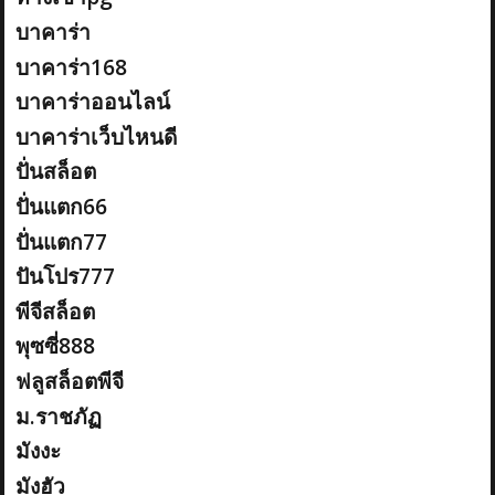
บาคาร่า
บาคาร่า168
บาคาร่าออนไลน์
บาคาร่าเว็บไหนดี
ปั่นสล็อต
ปั่นแตก66
ปั่นแตก77
ปันโปร777
พีจีสล็อต
พุซซี่888
ฟลูสล็อตพีจี
ม.ราชภัฏ
มังงะ
มังฮัว