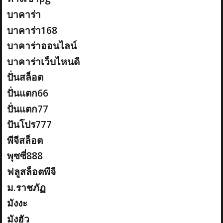
บาคาร่า
บาคาร่า168
บาคาร่าออนไลน์
บาคาร่าเว็บไหนดี
ปั่นสล็อต
ปั่นแตก66
ปั่นแตก77
ปันโปร777
พีจีสล็อต
พุซซี่888
ฟลูสล็อตพีจี
ม.ราชภัฏ
มังงะ
มังฮัว