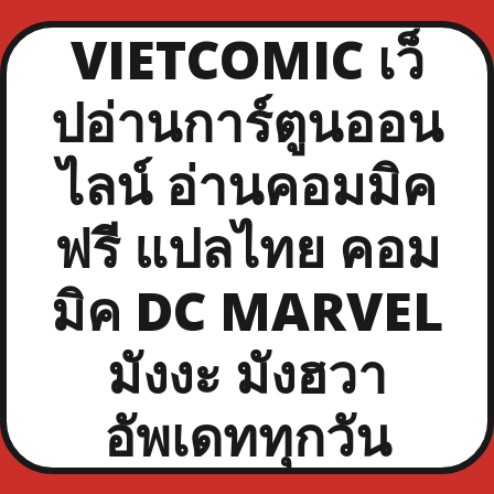
VIETCOMIC เว็
ปอ่านการ์ตูนออน
ไลน์ อ่านคอมมิค
ฟรี แปลไทย คอม
มิค DC MARVEL
มังงะ มังฮวา
อัพเดททุกวัน