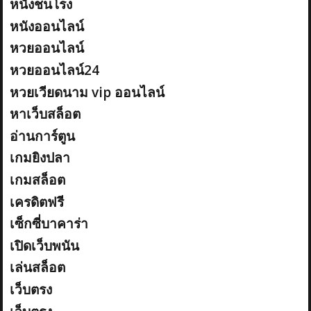
หนังชนโรง
หนังออนไลน์
หวยออนไลน์
หวยออนไลน์24
หวยเวียดนาม vip ออนไลน์
หาเว็บสล็อต
อ่านการ์ตูน
เกมยิงปลา
เกมสล็อต
เครดิตฟรี
เซ็กซี่บาคาร่า
เปิดเว็บพนัน
เล่นสล็อต
เว็บตรง