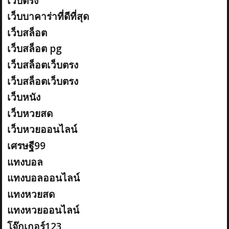
เว็บตรง
เว็บบาคาร่าที่ดีที่สุด
เว็บสล็อต
เว็บสล็อต pg
เว็บสล็อตเว็บตรง
เว็บสล็อตเว็บตรง
เว็บหนัง
เว็บหวยสด
เว็บหวยออนไลน์
เศรษฐี99
แทงบอล
แทงบอลออนไลน์
แทงหวยสด
แทงหวยออนไลน์
โจ๊กเกอร์123