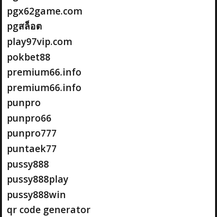
pgx62game.com
pgสล็อต
play97vip.com
pokbet88
premium66.info
premium66.info
punpro
punpro66
punpro777
puntaek77
pussy888
pussy888play
pussy888win
qr code generator