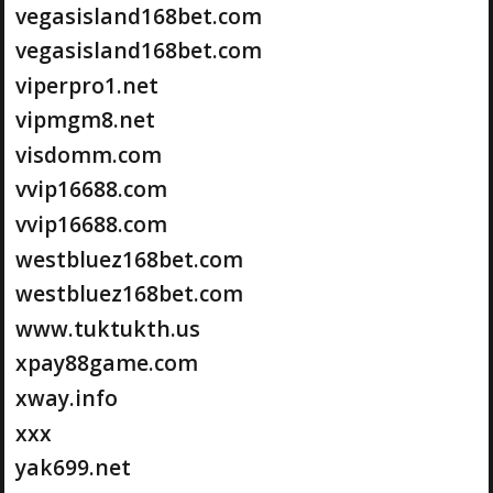
vegasisland168bet.com
vegasisland168bet.com
viperpro1.net
vipmgm8.net
visdomm.com
vvip16688.com
vvip16688.com
westbluez168bet.com
westbluez168bet.com
www.tuktukth.us
xpay88game.com
xway.info
xxx
yak699.net