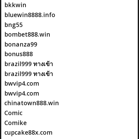
bkkwin
bluewin8888.info
bng55
bombet888.win
bonanza99
bonus888
brazil999 ทางเข้า
brazil999 ทางเข้า
bwvip4.com
bwvip4.com
chinatown888.win
Comic
Comike
cupcake88x.com