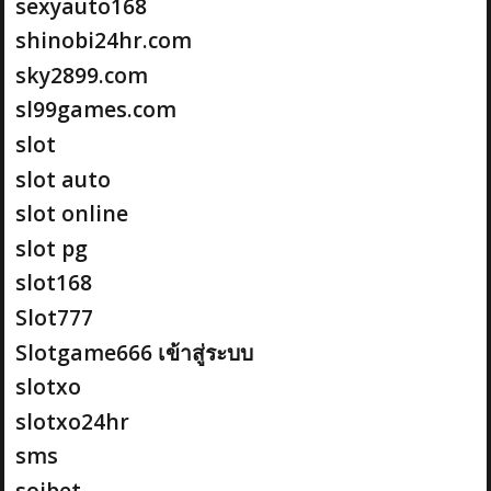
sexyauto168
shinobi24hr.com
sky2899.com
sl99games.com
slot
slot auto
slot online
slot pg
slot168
Slot777
Slotgame666 เข้าสู่ระบบ
slotxo
slotxo24hr
sms
soibet