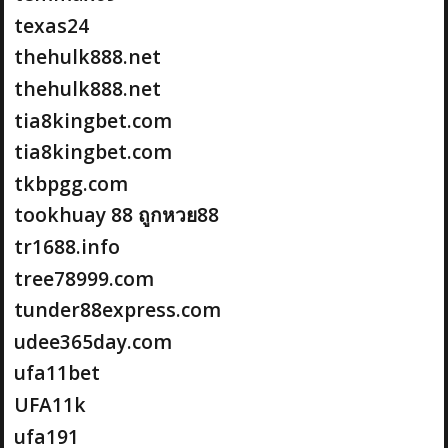
texas24
thehulk888.net
thehulk888.net
tia8kingbet.com
tia8kingbet.com
tkbpgg.com
tookhuay 88 ถูกหวย88
tr1688.info
tree78999.com
tunder88express.com
udee365day.com
ufa11bet
UFA11k
ufa191