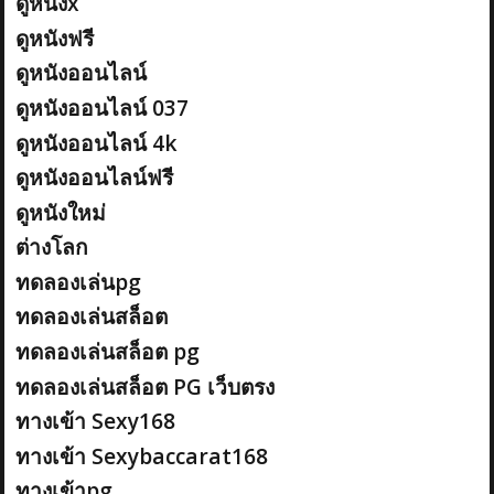
ดูหนังx
ดูหนังฟรี
ดูหนังออนไลน์
ดูหนังออนไลน์ 037
ดูหนังออนไลน์ 4k
ดูหนังออนไลน์ฟรี
ดูหนังใหม่
ต่างโลก
ทดลองเล่นpg
ทดลองเล่นสล็อต
ทดลองเล่นสล็อต pg
ทดลองเล่นสล็อต PG เว็บตรง
ทางเข้า Sexy168
ทางเข้า Sexybaccarat168
ทางเข้าpg