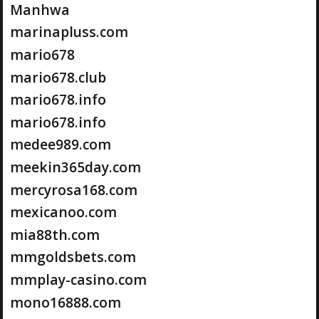
Manhwa
marinapluss.com
mario678
mario678.club
mario678.info
mario678.info
medee989.com
meekin365day.com
mercyrosa168.com
mexicanoo.com
mia88th.com
mmgoldsbets.com
mmplay-casino.com
mono16888.com