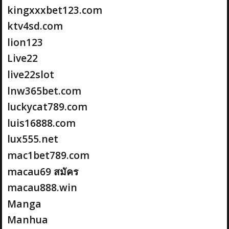
kingxxxbet123.com
ktv4sd.com
lion123
Live22
live22slot
lnw365bet.com
luckycat789.com
luis16888.com
lux555.net
mac1bet789.com
macau69 สมัคร
macau888.win
Manga
Manhua