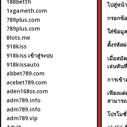
188betth
ไปสู่หน้
1xgameth.com
กรอกข้อ
789plus.com
789plus.com
ใส่ข้อม
8lots.me
ตั้งรหัส
918kiss
918kiss เข้าสู่ระบบ
เมื่อสม
918kissauto
เล่นทันท
abbet789.com
การเข้า
acebet789.com
aden168ss.com
เพียงแต่
adm789.info
สามารถเ
adm789.info
โปรโมชั
adm789.vip