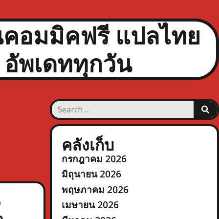
านคอมมิคฟรี แปลไทย
อัพเดททุกวัน
S
S
e
E
a
A
R
r
คลังเก็บ
C
c
H
กรกฎาคม 2026
h
f
มิถุนายน 2026
o
พฤษภาคม 2026
r
6
:
เมษายน 2026
ต