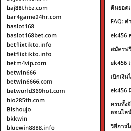
คืนยอดเส
baj88thbz.com
bar4game24hr.com
FAQ: คำ
baslot168
ek456 สม
baslot168bet.com
betflixtikto.info
สมัครฟรี
betflixtikto.info
ek456 เบ
betm4vip.com
betwin666
เบิกเงิน
betwin6666.com
ek456 ม
betworld369hot.com
bio285th.com
ครบทั้ง
Bishoujo
ออนไลน
bkkwin
วิธีการ
bluewin8888.info