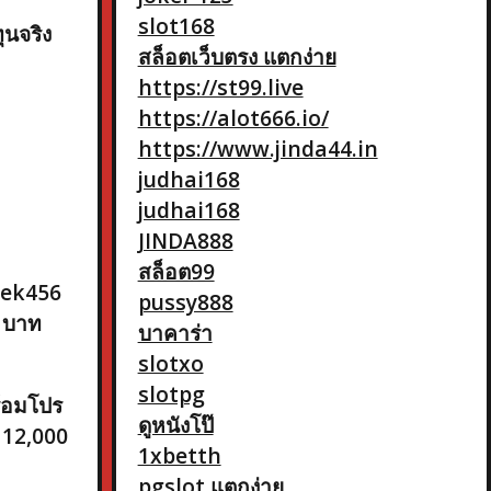
slot168
ุนจริง
สล็อตเว็บตรง แตกง่าย
https://st99.live
https://alot666.io/
https://www.jinda44.in
judhai168
judhai168
JINDA888
สล็อต99
้ ek456
pussy888
0 บาท
บาคาร่า
slotxo
slotpg
ร้อมโปร
ดูหนังโป๊
 12,000
1xbetth
pgslot แตกง่าย