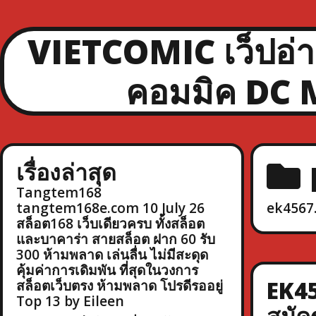
VIETCOMIC เว็ปอ่า
คอมมิค DC M
เรื่องล่าสุด
Tangtem168
tangtem168e.com 10 July 26
ek4567
สล็อต168 เว็บเดียวครบ ทั้งสล็อต
และบาคาร่า สายสล็อต ฝาก 60 รับ
300 ห้ามพลาด เล่นลื่น ไม่มีสะดุด
คุ้มค่าการเดิมพัน ที่สุดในวงการ
EK45
สล็อตเว็บตรง ห้ามพลาด โปรดีรออยู่
Top 13 by Eileen
สมัคร