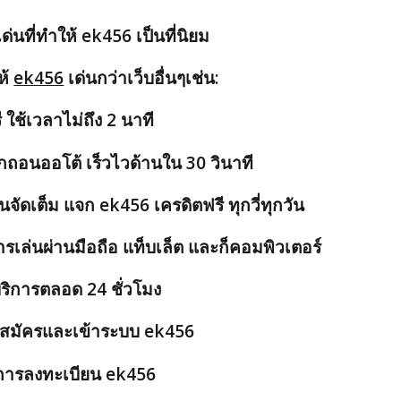
่นที่ทำให้ ek456 เป็นที่นิยม
ให้
ek456
เด่นกว่าเว็บอื่นๆเช่น:
 ใช้เวลาไม่ถึง 2 นาที
ถอนออโต้ เร็วไวด้านใน 30 วินาที
นจัดเต็ม แจก ek456 เครดิตฟรี ทุกวี่ทุกวัน
ารเล่นผ่านมือถือ แท็บเล็ต และก็คอมพิวเตอร์
ริการตลอด 24 ชั่วโมง
สมัครและเข้าระบบ ek456
การลงทะเบียน ek456