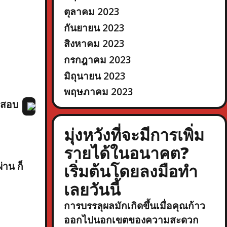
ตุลาคม 2023
กันยายน 2023
สิงหาคม 2023
กรกฎาคม 2023
มิถุนายน 2023
พฤษภาคม 2023
ทดสอบ
มุ่งหวังที่จะมีการเพิ่ม
รายได้ในอนาคต?
่าน ก็
เริ่มต้นโดยลงมือทำ
เลยวันนี้
การบรรลุผลมักเกิดขึ้นเมื่อคุณก้าว
ออกไปนอกเขตของความสะดวก