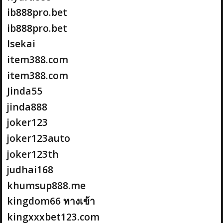
ib888pro.bet
ib888pro.bet
Isekai
item388.com
item388.com
Jinda55
jinda888
joker123
joker123auto
joker123th
judhai168
khumsup888.me
kingdom66 ทางเข้า
kingxxxbet123.com