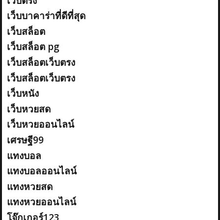
เว็บตรง
เว็บบาคาร่าที่ดีที่สุด
เว็บสล็อต
เว็บสล็อต pg
เว็บสล็อตเว็บตรง
เว็บสล็อตเว็บตรง
เว็บหนัง
เว็บหวยสด
เว็บหวยออนไลน์
เศรษฐี99
แทงบอล
แทงบอลออนไลน์
แทงหวยสด
แทงหวยออนไลน์
โจ๊กเกอร์123