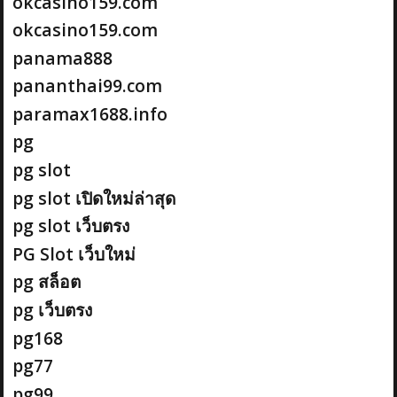
okcasino159.com
okcasino159.com
panama888
pananthai99.com
paramax1688.info
pg
pg slot
pg slot เปิดใหม่ล่าสุด
pg slot เว็บตรง
PG Slot เว็บใหม่
pg สล็อต
pg เว็บตรง
pg168
pg77
pg99