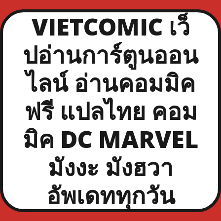
VIETCOMIC เว็
ปอ่านการ์ตูนออน
ไลน์ อ่านคอมมิค
ฟรี แปลไทย คอม
มิค DC MARVEL
มังงะ มังฮวา
อัพเดททุกวัน