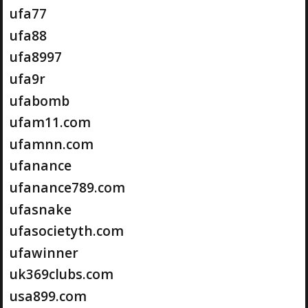
ufa77
ufa88
ufa8997
ufa9r
ufabomb
ufam11.com
ufamnn.com
ufanance
ufanance789.com
ufasnake
ufasocietyth.com
ufawinner
uk369clubs.com
usa899.com