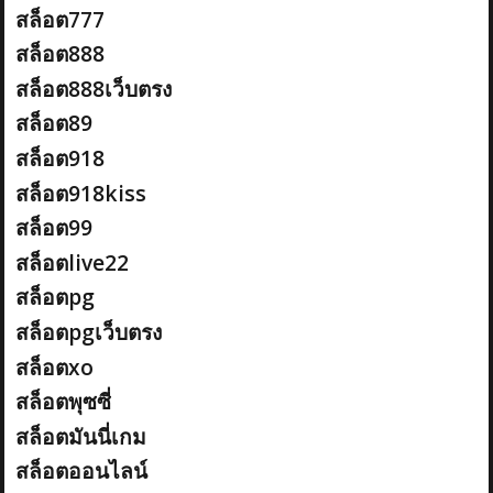
สล็อต777
สล็อต888
สล็อต888เว็บตรง
สล็อต89
สล็อต918
สล็อต918kiss
สล็อต99
สล็อตlive22
สล็อตpg
สล็อตpgเว็บตรง
สล็อตxo
สล็อตพุซซี่
สล็อตมันนี่เกม
สล็อตออนไลน์