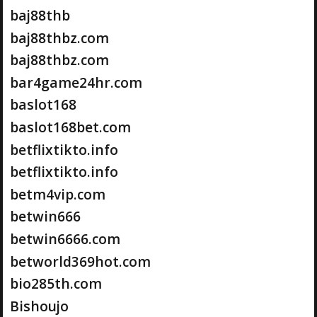
baj88thb
baj88thbz.com
baj88thbz.com
bar4game24hr.com
baslot168
baslot168bet.com
betflixtikto.info
betflixtikto.info
betm4vip.com
betwin666
betwin6666.com
betworld369hot.com
bio285th.com
Bishoujo