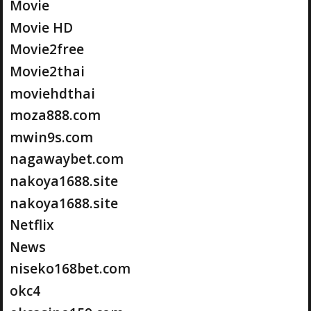
Movie
Movie HD
Movie2free
Movie2thai
moviehdthai
moza888.com
mwin9s.com
nagawaybet.com
nakoya1688.site
nakoya1688.site
Netflix
News
niseko168bet.com
okc4