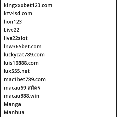
kingxxxbet123.com
ktv4sd.com
lion123
Live22
live22slot
lnw365bet.com
luckycat789.com
luis16888.com
lux555.net
mac1bet789.com
macau69 สมัคร
macau888.win
Manga
Manhua