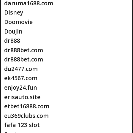
daruma1688.com
Disney
Doomovie
Doujin
dr888
dr888bet.com
dr888bet.com
du2477.com
ek4567.com
enjoy24.fun
erisauto.site
etbet16888.com
eu369clubs.com
fafa 123 slot