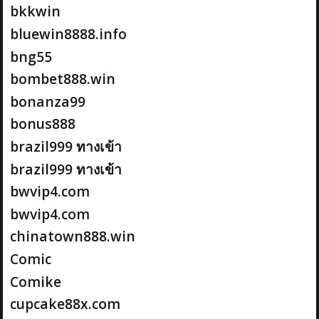
bkkwin
bluewin8888.info
bng55
bombet888.win
bonanza99
bonus888
brazil999 ทางเข้า
brazil999 ทางเข้า
bwvip4.com
bwvip4.com
chinatown888.win
Comic
Comike
cupcake88x.com