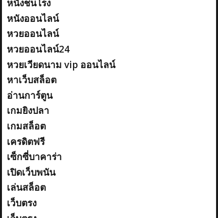
หนังชนโรง
หนังออนไลน์
หวยออนไลน์
หวยออนไลน์24
หวยเวียดนาม vip ออนไลน์
หาเว็บสล็อต
อ่านการ์ตูน
เกมยิงปลา
เกมสล็อต
เครดิตฟรี
เซ็กซี่บาคาร่า
เปิดเว็บพนัน
เล่นสล็อต
เว็บตรง