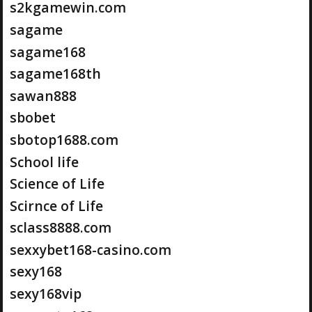
s2kgamewin.com
sagame
sagame168
sagame168th
sawan888
sbobet
sbotop1688.com
School life
Science of Life
Scirnce of Life
sclass8888.com
sexxybet168-casino.com
sexy168
sexy168vip