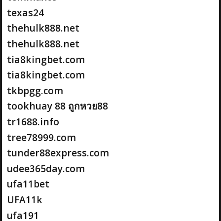
texas24
thehulk888.net
thehulk888.net
tia8kingbet.com
tia8kingbet.com
tkbpgg.com
tookhuay 88 ถูกหวย88
tr1688.info
tree78999.com
tunder88express.com
udee365day.com
ufa11bet
UFA11k
ufa191