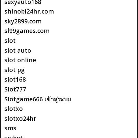
sexyauto168
shinobi24hr.com
sky2899.com
sl99games.com
slot
slot auto
slot online
slot pg
slot168
Slot777
Slotgame666 เข้าสู่ระบบ
slotxo
slotxo24hr
sms
soibet