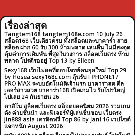
เรื่องล่าสุด
Tangtem168 tangtem168e.com 10 July 26
สล็อต168 เว็บเดียวครบ ทั้งสล็อตและบาคาร่า สาย
สล็อต ฝาก 60 รับ 300 ห้ามพลาด เล่นลื่น ไม่มีสะดุด
คุ้มค่าการเดิมพัน ที่สุดในวงการ สล็อตเว็บตรง ห้าม
พลาด โปรดีรออยู่ Top 13 by Eileen
Sexy168 เว็บไพ่สดที่ตอบโจทย์คนยุคใหม่ Top 29
by Hosea sexy168c.com ลุ้นรับ I PHONE17
PRO MAX ระบบอัตโนมัติเจ้าแรก บาคาร่าสด ดีล
เลอร์สาวสวย บาคาร่า168 เปิดเกมไว รับโปรใหญ่
ไปเลย 24 กันยายน 26
คาสิโน สล็อตเว็บตรง สล็อตยอดนิยม 2026 รวมเกม
ดัง ค่ายชั้นนำ และฟีเจอร์ที่ผู้เล่นชื่นชอบ เว็บตรง
jin888.asia เครดิตฟรี Top 86 by Jani 16 เวปไซต์
แจกหนัก August 2026