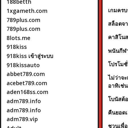
188betth
เกมครบจ
1xgameth.com
789plus.com
สล็อตจา
789plus.com
คาสิโนส
8lots.me
918kiss
พนันกีฬา
918kiss เข้าสู่ระบบ
โปรโมชั่
918kissauto
abbet789.com
ไม่ว่าจะ
acebet789.com
อาทิเช่น
aden168ss.com
โบนัสต้
adm789.info
adm789.info
คืนยอดเ
adm789.vip
ชวนเพื่อ