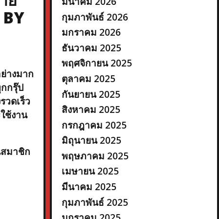
มีนาคม 2026
4 BY
กุมภาพันธ์ 2026
มกราคม 2026
ธันวาคม 2025
พฤศจิกายน 2025
อย่างมาก
ตุลาคม 2025
ุกกรุ๊ป
กันยายน 2025
งรวดเร็ว
สิงหาคม 2025
ะใช้งาน
กรกฎาคม 2025
มิถุนายน 2025
นสมาชิก
พฤษภาคม 2025
เมษายน 2025
มีนาคม 2025
กุมภาพันธ์ 2025
มกราคม 2025