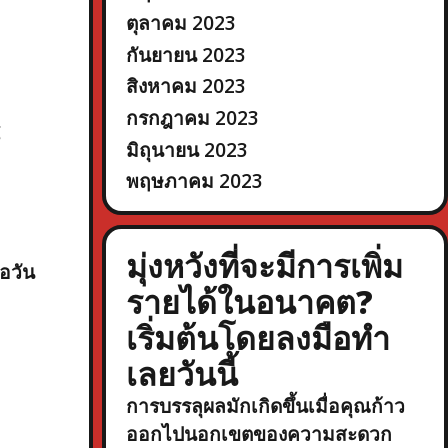
ตุลาคม 2023
กันยายน 2023
สิงหาคม 2023
กรกฎาคม 2023
g
มิถุนายน 2023
พฤษภาคม 2023
มุ่งหวังที่จะมีการเพิ่ม
่อวัน
รายได้ในอนาคต?
เริ่มต้นโดยลงมือทำ
เลยวันนี้
การบรรลุผลมักเกิดขึ้นเมื่อคุณก้าว
ออกไปนอกเขตของความสะดวก