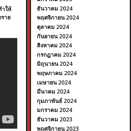
ธันวาคม 2024
ทำให้
นตราย
พฤศจิกายน 2024
ตุลาคม 2024
กันยายน 2024
สิงหาคม 2024
กรกฎาคม 2024
มิถุนายน 2024
พฤษภาคม 2024
เมษายน 2024
มีนาคม 2024
กุมภาพันธ์ 2024
มกราคม 2024
ธันวาคม 2023
พฤศจิกายน 2023