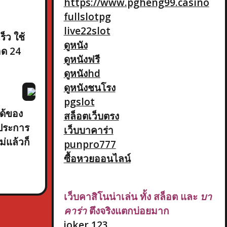
https://www.pgheng99.casino
fullslotpg
live22slot
็ว ใช้
ดูหนัง
อด 24
ดูหนังฟรี
ดูหนังhd
ดูหนังชนโรง
pgslot
ด้ของ
สล็อตเว็บตรง
าประการ
เว็บบาคาร่า
ม่แล้วก็
punpro777
ซื้อหวยออนไลน์
เว็บคาสิโนน่าเล่น ทั้ง
สล็อต
และ
บา
คาร่า
ตึงจริงแตกบ่อยมาก
joker 123