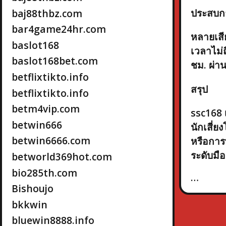
ประสบกา
baj88thbz.com
bar4game24hr.com
หลายเสี
baslot168
เวลาไม่ถ
baslot168bet.com
ชม. ผ่า
betflixtikto.info
สรุป
betflixtikto.info
betm4vip.com
ssc168 
betwin666
นักเสี่
betwin6666.com
หรือการบ
ระดับมื
betworld369hot.com
bio285th.com
…
Bishoujo
bkkwin
bluewin8888.info