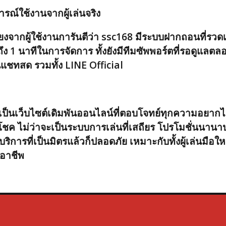
รณ์ใช้งานจากผู้เล่นจริง
ยงจากผู้ใช้งานการันตีว่า ssc168 มีระบบฝากถอนที่รวดเร
ึง 1 นาทีในการจัดการ ทั้งยังมีทีมซัพพอร์ตที่รอดูแลตล
นแชทสด รวมทั้ง LINE Official
เป็นเว็บไซต์เดิมพันออนไลน์ที่ตอบโจทย์ทุกความอยากไ
ยงโชค ไม่ว่าจะเป็นระบบการเล่นที่เสถียร โปรโมชั่นนาน
ริการที่เป็นมิตรแล้วก็ปลอดภัย เหมาะกับทั้งผู้เล่นมือให
ออาชีพ