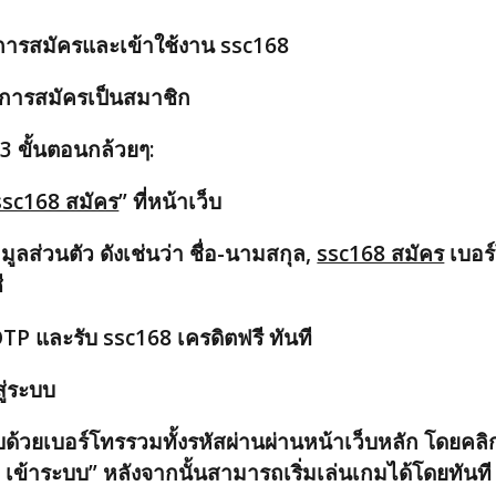
การสมัครและเข้าใช้งาน ssc168
ีการสมัครเป็นสมาชิก
 3 ขั้นตอนกล้วยๆ:
ssc168 สมัคร
” ที่หน้าเว็บ
ูลส่วนตัว ดังเช่นว่า ชื่อ-นามสกุล,
ssc168 สมัคร
เบอร
ี
OTP และรับ ssc168 เครดิตฟรี ทันที
ู่ระบบ
ด้วยเบอร์โทรรวมทั้งรหัสผ่านผ่านหน้าเว็บหลัก โดยคลิก
 เข้าระบบ” หลังจากนั้นสามารถเริ่มเล่นเกมได้โดยทันที