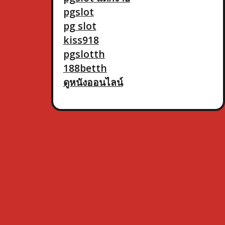
pgslot
pg slot
kiss918
pgslotth
188betth
ดูหนังออนไลน์