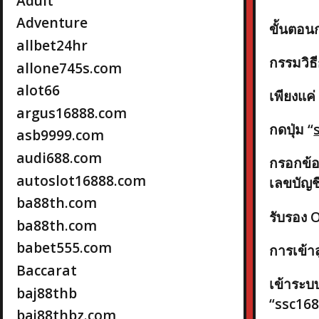
Adult
Adventure
ขั้นตอน
allbet24hr
กรรมวิธ
allone745s.com
alot66
เพียงแค่
argus16888.com
กดปุ่ม “
asb9999.com
audi688.com
กรอกข้อม
autoslot16888.com
เลขบัญช
ba88th.com
รับรอง 
ba88th.com
babet555.com
การเข้าส
Baccarat
เข้าระบบ
baj88thb
“ssc168
baj88thbz.com