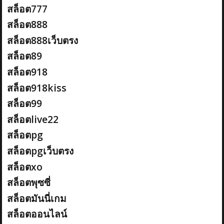
สล็อต777
สล็อต888
สล็อต888เว็บตรง
สล็อต89
สล็อต918
สล็อต918kiss
สล็อต99
สล็อตlive22
สล็อตpg
สล็อตpgเว็บตรง
สล็อตxo
สล็อตพุซซี่
สล็อตมันนี่เกม
สล็อตออนไลน์