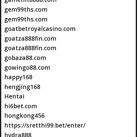
gem99ths.com
gem99ths.com
goatbetroyalcasino.com
goatza888fin.com
goatza888fin.com
gobaza88.com
gowingo88.com
happy168
hengjing168
Hentai
hi6bet.com
hongkong456
https://sretthi99.bet/enter/
hydra888