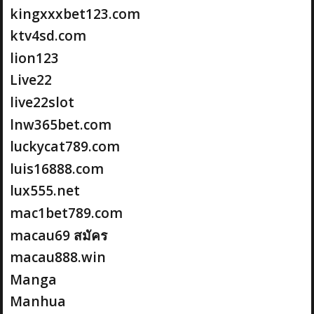
kingxxxbet123.com
ktv4sd.com
lion123
Live22
live22slot
lnw365bet.com
luckycat789.com
luis16888.com
lux555.net
mac1bet789.com
macau69 สมัคร
macau888.win
Manga
Manhua