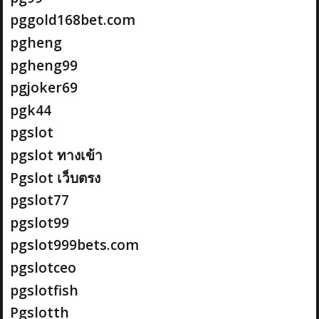
pggold168bet.com
pgheng
pgheng99
pgjoker69
pgk44
pgslot
pgslot ทางเข้า
Pgslot เว็บตรง
pgslot77
pgslot99
pgslot999bets.com
pgslotceo
pgslotfish
Pgslotth