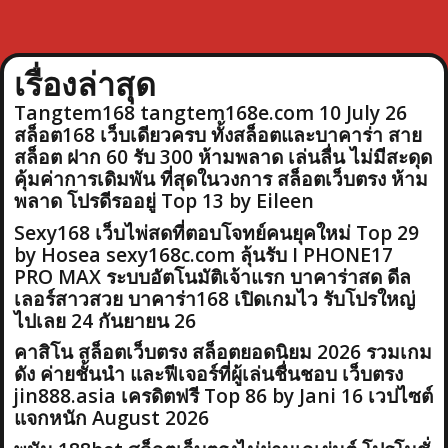
เรื่องล่าสุด
Tangtem168 tangtem168e.com 10 July 26
สล็อต168 เว็บเดียวครบ ทั้งสล็อตและบาคาร่า สาย
สล็อต ฝาก 60 รับ 300 ห้ามพลาด เล่นลื่น ไม่มีสะดุด
คุ้มค่าการเดิมพัน ที่สุดในวงการ สล็อตเว็บตรง ห้าม
พลาด โปรดีรออยู่ Top 13 by Eileen
Sexy168 เว็บไพ่สดที่ตอบโจทย์คนยุคใหม่ Top 29
by Hosea sexy168c.com ลุ้นรับ I PHONE17
PRO MAX ระบบอัตโนมัติเจ้าแรก บาคาร่าสด ดีล
เลอร์สาวสวย บาคาร่า168 เปิดเกมไว รับโปรใหญ่
ไปเลย 24 กันยายน 26
คาสิโน สล็อตเว็บตรง สล็อตยอดนิยม 2026 รวมเกม
ดัง ค่ายชั้นนำ และฟีเจอร์ที่ผู้เล่นชื่นชอบ เว็บตรง
jin888.asia เครดิตฟรี Top 86 by Jani 16 เวปไซต์
แจกหนัก August 2026