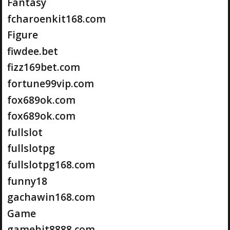
Fantasy
fcharoenkit168.com
Figure
fiwdee.bet
fizz169bet.com
fortune99vip.com
fox689ok.com
fox689ok.com
fullslot
fullslotpg
fullslotpg168.com
funny18
gachawin168.com
Game
gamehit8888.com