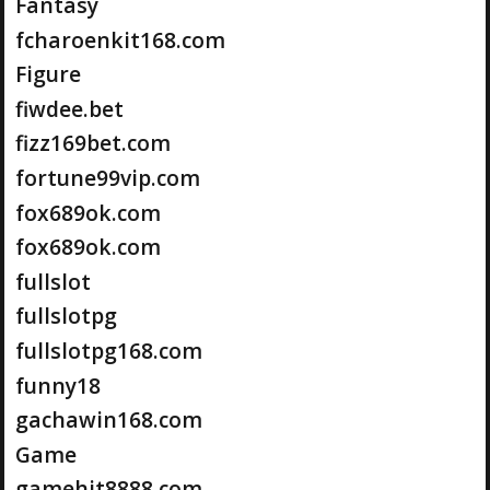
Fantasy
fcharoenkit168.com
Figure
fiwdee.bet
fizz169bet.com
fortune99vip.com
fox689ok.com
fox689ok.com
fullslot
fullslotpg
fullslotpg168.com
funny18
gachawin168.com
Game
gamehit8888.com