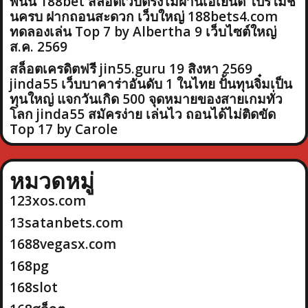
พนัน 188bet สล็อตเว็บตรงไม่ผ่านเอเย่นต์ โปรโมชั่
นครบ ฝากถอนสะดวก เว็บใหญ่ 188bets4.com
ทดลองเล่น Top 7 by Albertha 9 เว็บไซต์ใหญ่
ส.ค. 2569
สล็อตเครดิตฟรี jin55.guru 19 สิงหา 2569
jinda55 เว็บบาคาร่าอันดับ 1 ในไทย ปั้นทุนจิ๋มเป็น
ทุนใหญ่ แจกวันเกิด 500 จุดหมายของสายเกมทั่ว
โลก jinda55 สมัครง่าย เล่นไว ถอนได้ไม่ติดขัด
Top 17 by Carole
หมวดหมู่
123xos.com
13satanbets.com
1688vegasx.com
168pg
168slot