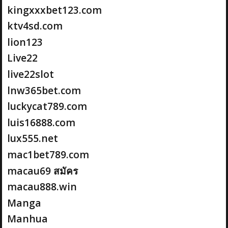
kingxxxbet123.com
ktv4sd.com
lion123
Live22
live22slot
lnw365bet.com
luckycat789.com
luis16888.com
lux555.net
mac1bet789.com
macau69 สมัคร
macau888.win
Manga
Manhua