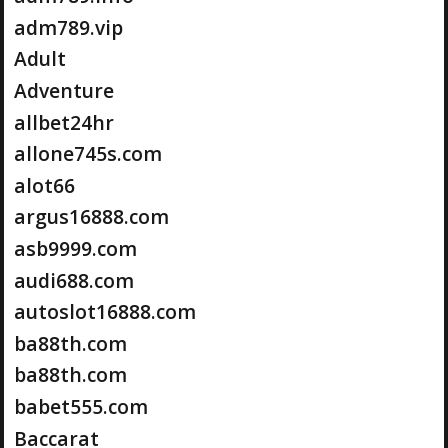
adm789.vip
Adult
Adventure
allbet24hr
allone745s.com
alot66
argus16888.com
asb9999.com
audi688.com
autoslot16888.com
ba88th.com
ba88th.com
babet555.com
Baccarat