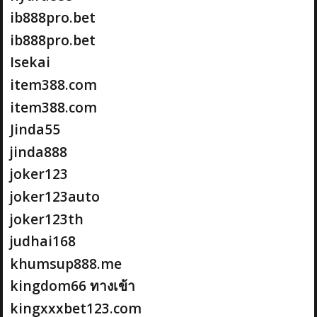
ib888pro.bet
ib888pro.bet
Isekai
item388.com
item388.com
Jinda55
jinda888
joker123
joker123auto
joker123th
judhai168
khumsup888.me
kingdom66 ทางเข้า
kingxxxbet123.com