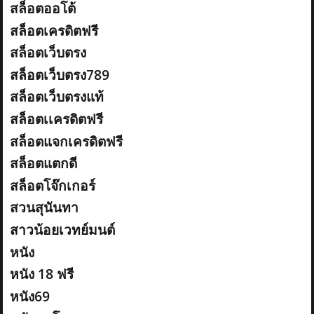
สล็อตออโต้
สล็อตเครดิตฟรี
สล็อตเว็บตรง
สล็อตเว็บตรง789
สล็อตเว็บตรงแท้
สล็อตเเครดิตฟรี
สล็อตแจกเครดิตฟรี
สล็อตแตกดี
สล็อตโจ๊กเกอร์
สวนสุนันทา
สาวน้อยเวทย์มนต์
หนัง
หนัง 18 ฟรี
หนัง69