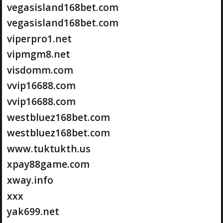
vegasisland168bet.com
vegasisland168bet.com
viperpro1.net
vipmgm8.net
visdomm.com
vvip16688.com
vvip16688.com
westbluez168bet.com
westbluez168bet.com
www.tuktukth.us
xpay88game.com
xway.info
xxx
yak699.net