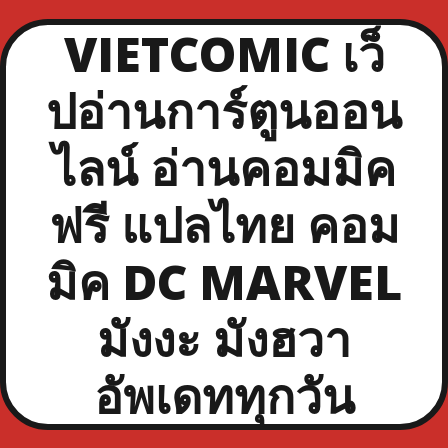
VIETCOMIC เว็
ปอ่านการ์ตูนออน
ไลน์ อ่านคอมมิค
ฟรี แปลไทย คอม
มิค DC MARVEL
มังงะ มังฮวา
อัพเดททุกวัน