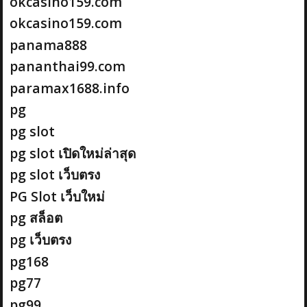
okcasino159.com
okcasino159.com
panama888
pananthai99.com
paramax1688.info
pg
pg slot
pg slot เปิดใหม่ล่าสุด
pg slot เว็บตรง
PG Slot เว็บใหม่
pg สล็อต
pg เว็บตรง
pg168
pg77
pg99