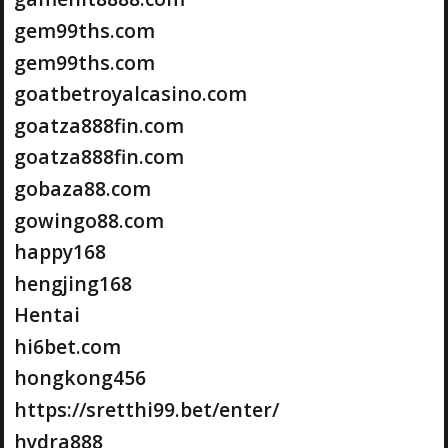
gem99ths.com
gem99ths.com
goatbetroyalcasino.com
goatza888fin.com
goatza888fin.com
gobaza88.com
gowingo88.com
happy168
hengjing168
Hentai
hi6bet.com
hongkong456
https://sretthi99.bet/enter/
hydra888