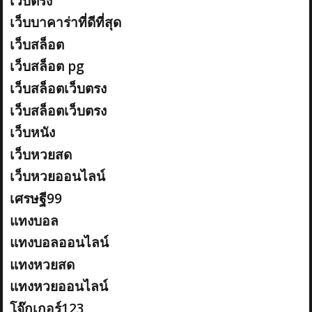
เว็บตรง
เว็บบาคาร่าที่ดีที่สุด
เว็บสล็อต
เว็บสล็อต pg
เว็บสล็อตเว็บตรง
เว็บสล็อตเว็บตรง
เว็บหนัง
เว็บหวยสด
เว็บหวยออนไลน์
เศรษฐี99
แทงบอล
แทงบอลออนไลน์
แทงหวยสด
แทงหวยออนไลน์
โจ๊กเกอร์123