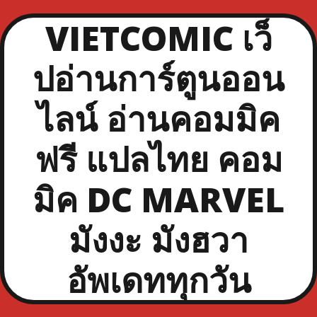
VIETCOMIC เว็
ปอ่านการ์ตูนออน
ไลน์ อ่านคอมมิค
ฟรี แปลไทย คอม
มิค DC MARVEL
มังงะ มังฮวา
อัพเดททุกวัน