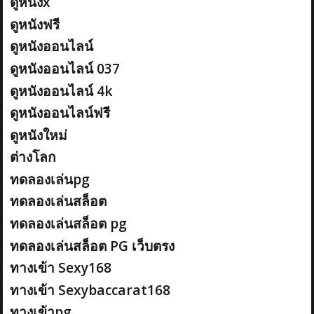
ดูหนังx
ดูหนังฟรี
ดูหนังออนไลน์
ดูหนังออนไลน์ 037
ดูหนังออนไลน์ 4k
ดูหนังออนไลน์ฟรี
ดูหนังใหม่
ต่างโลก
ทดลองเล่นpg
ทดลองเล่นสล็อต
ทดลองเล่นสล็อต pg
ทดลองเล่นสล็อต PG เว็บตรง
ทางเข้า Sexy168
ทางเข้า Sexybaccarat168
ทางเข้าpg