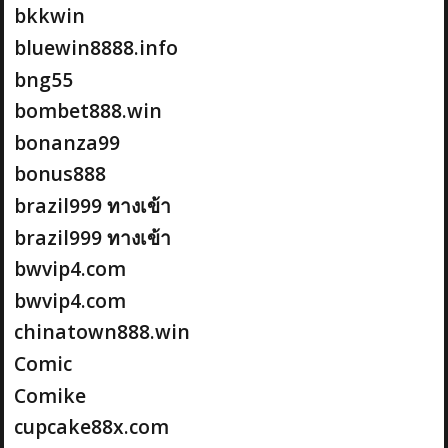
bkkwin
bluewin8888.info
bng55
bombet888.win
bonanza99
bonus888
brazil999 ทางเข้า
brazil999 ทางเข้า
bwvip4.com
bwvip4.com
chinatown888.win
Comic
Comike
cupcake88x.com