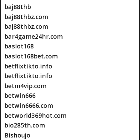
baj88thb
baj88thbz.com
baj88thbz.com
bar4game24hr.com
baslot168
baslot168bet.com
betflixtikto.info
betflixtikto.info
betm4vip.com
betwin666
betwin6666.com
betworld369hot.com
bio285th.com
Bishoujo