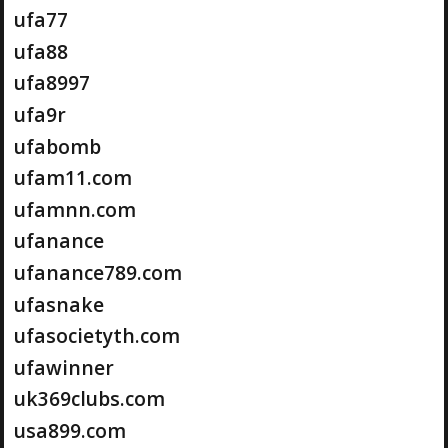
ufa77
ufa88
ufa8997
ufa9r
ufabomb
ufam11.com
ufamnn.com
ufanance
ufanance789.com
ufasnake
ufasocietyth.com
ufawinner
uk369clubs.com
usa899.com