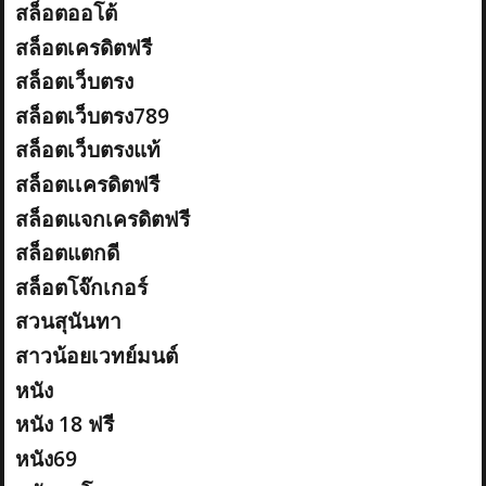
สล็อตออโต้
สล็อตเครดิตฟรี
สล็อตเว็บตรง
สล็อตเว็บตรง789
สล็อตเว็บตรงแท้
สล็อตเเครดิตฟรี
สล็อตแจกเครดิตฟรี
สล็อตแตกดี
สล็อตโจ๊กเกอร์
สวนสุนันทา
สาวน้อยเวทย์มนต์
หนัง
หนัง 18 ฟรี
หนัง69