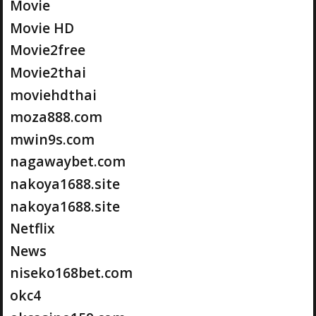
Movie
Movie HD
Movie2free
Movie2thai
moviehdthai
moza888.com
mwin9s.com
nagawaybet.com
nakoya1688.site
nakoya1688.site
Netflix
News
niseko168bet.com
okc4