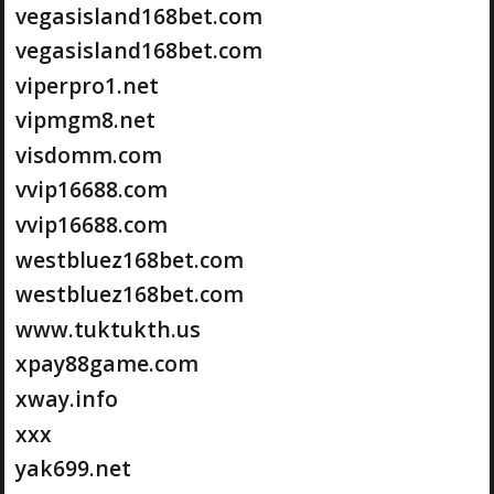
vegasisland168bet.com
vegasisland168bet.com
viperpro1.net
vipmgm8.net
visdomm.com
vvip16688.com
vvip16688.com
westbluez168bet.com
westbluez168bet.com
www.tuktukth.us
xpay88game.com
xway.info
xxx
yak699.net