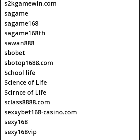
s2kgamewin.com
sagame
sagame168
sagame168th
sawan888
sbobet
sbotop1688.com
School life
Science of Life
Scirnce of Life
sclass8888.com
sexxybet168-casino.com
sexy168
sexy168vip