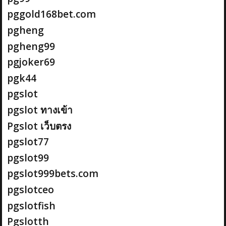
pggold168bet.com
pgheng
pgheng99
pgjoker69
pgk44
pgslot
pgslot ทางเข้า
Pgslot เว็บตรง
pgslot77
pgslot99
pgslot999bets.com
pgslotceo
pgslotfish
Pgslotth