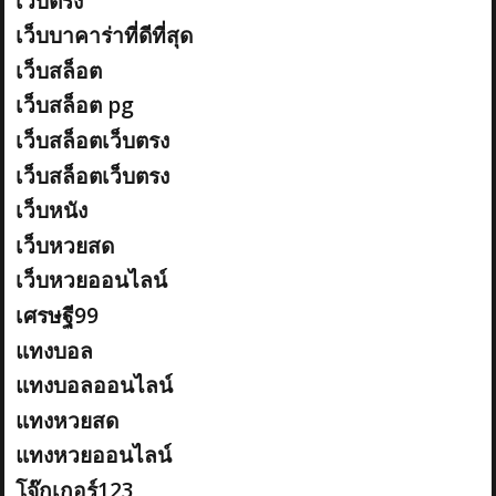
เว็บตรง
เว็บบาคาร่าที่ดีที่สุด
เว็บสล็อต
เว็บสล็อต pg
เว็บสล็อตเว็บตรง
เว็บสล็อตเว็บตรง
เว็บหนัง
เว็บหวยสด
เว็บหวยออนไลน์
เศรษฐี99
แทงบอล
แทงบอลออนไลน์
แทงหวยสด
แทงหวยออนไลน์
โจ๊กเกอร์123