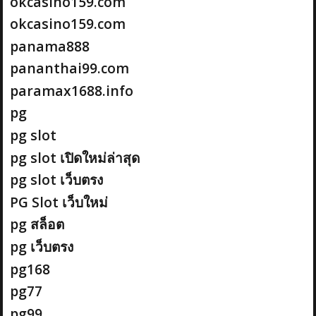
okcasino159.com
okcasino159.com
panama888
pananthai99.com
paramax1688.info
pg
pg slot
pg slot เปิดใหม่ล่าสุด
pg slot เว็บตรง
PG Slot เว็บใหม่
pg สล็อต
pg เว็บตรง
pg168
pg77
pg99