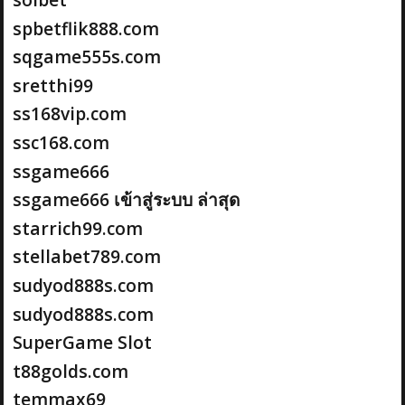
spbetflik888.com
sqgame555s.com
sretthi99
ss168vip.com
ssc168.com
ssgame666
ssgame666 เข้าสู่ระบบ ล่าสุด
starrich99.com
stellabet789.com
sudyod888s.com
sudyod888s.com
SuperGame Slot
t88golds.com
temmax69