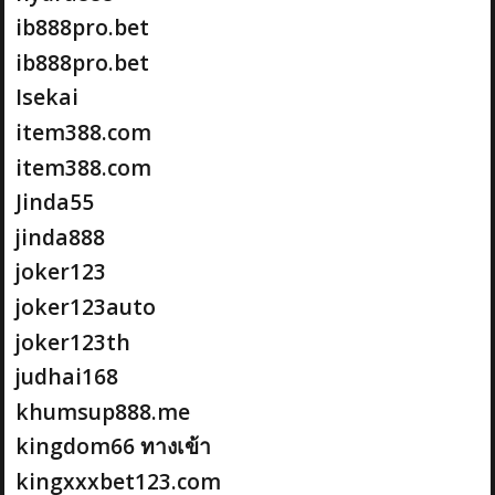
ib888pro.bet
ib888pro.bet
Isekai
item388.com
item388.com
Jinda55
jinda888
joker123
joker123auto
joker123th
judhai168
khumsup888.me
kingdom66 ทางเข้า
kingxxxbet123.com