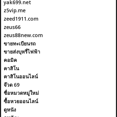
yak699.net
z5vip.me
zeed1911.com
zeus66
zeus88new.com
ขายทะเบียนรถ
ขายส่งบุหรี่ไฟฟ้า
คอมิค
คาสิโน
คาสิโนออนไลน์
จ๊วด 69
ชื่อหมวดหมู่ใหม่
ซื้อหวยออนไลน์
ดูหนัง