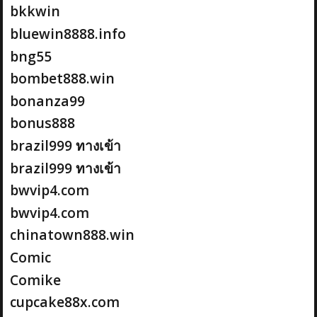
bkkwin
bluewin8888.info
bng55
bombet888.win
bonanza99
bonus888
brazil999 ทางเข้า
brazil999 ทางเข้า
bwvip4.com
bwvip4.com
chinatown888.win
Comic
Comike
cupcake88x.com