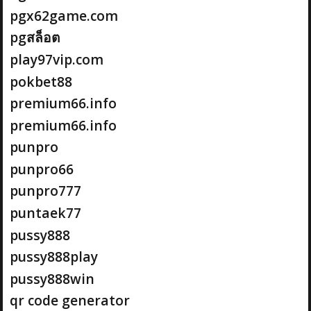
pgx62game.com
pgสล็อต
play97vip.com
pokbet88
premium66.info
premium66.info
punpro
punpro66
punpro777
puntaek77
pussy888
pussy888play
pussy888win
qr code generator