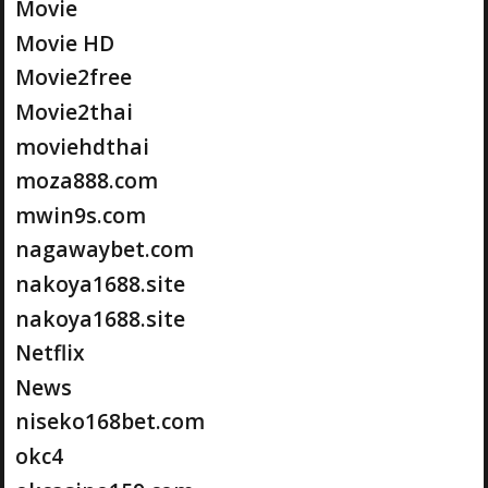
Movie
Movie HD
Movie2free
Movie2thai
moviehdthai
moza888.com
mwin9s.com
nagawaybet.com
nakoya1688.site
nakoya1688.site
Netflix
News
niseko168bet.com
okc4