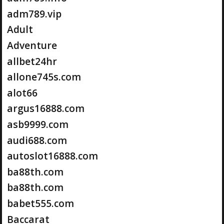
adm789.vip
Adult
Adventure
allbet24hr
allone745s.com
alot66
argus16888.com
asb9999.com
audi688.com
autoslot16888.com
ba88th.com
ba88th.com
babet555.com
Baccarat