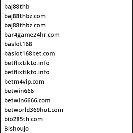
baj88thb
baj88thbz.com
baj88thbz.com
bar4game24hr.com
baslot168
baslot168bet.com
betflixtikto.info
betflixtikto.info
betm4vip.com
betwin666
betwin6666.com
betworld369hot.com
bio285th.com
Bishoujo