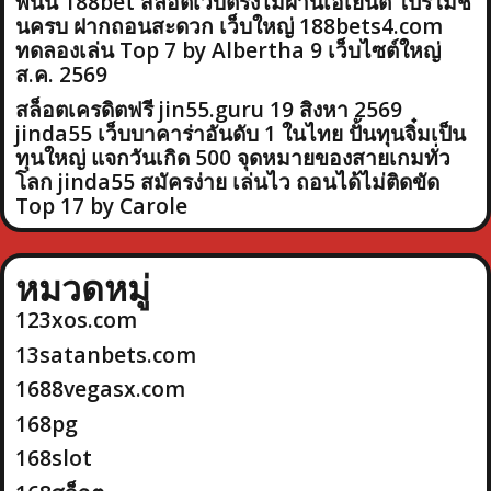
พนัน 188bet สล็อตเว็บตรงไม่ผ่านเอเย่นต์ โปรโมชั่
นครบ ฝากถอนสะดวก เว็บใหญ่ 188bets4.com
ทดลองเล่น Top 7 by Albertha 9 เว็บไซต์ใหญ่
ส.ค. 2569
สล็อตเครดิตฟรี jin55.guru 19 สิงหา 2569
jinda55 เว็บบาคาร่าอันดับ 1 ในไทย ปั้นทุนจิ๋มเป็น
ทุนใหญ่ แจกวันเกิด 500 จุดหมายของสายเกมทั่ว
โลก jinda55 สมัครง่าย เล่นไว ถอนได้ไม่ติดขัด
Top 17 by Carole
หมวดหมู่
123xos.com
13satanbets.com
1688vegasx.com
168pg
168slot