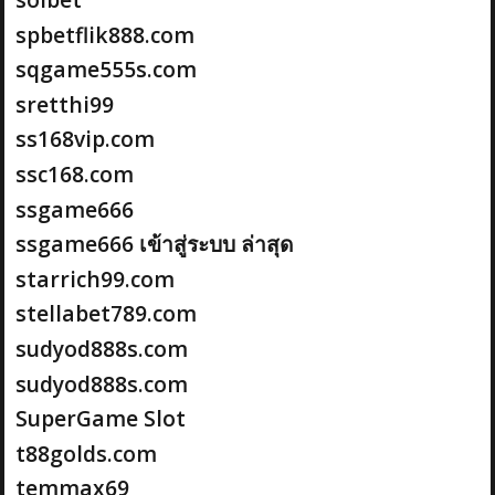
spbetflik888.com
sqgame555s.com
sretthi99
ss168vip.com
ssc168.com
ssgame666
ssgame666 เข้าสู่ระบบ ล่าสุด
starrich99.com
stellabet789.com
sudyod888s.com
sudyod888s.com
SuperGame Slot
t88golds.com
temmax69