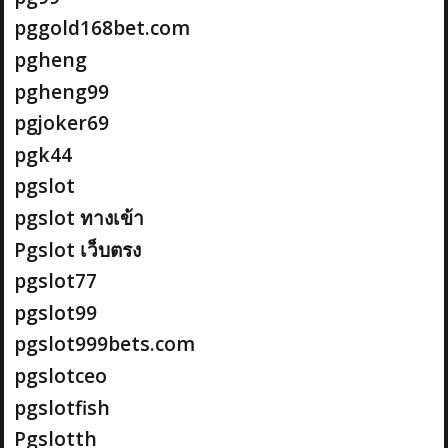
pggold168bet.com
pgheng
pgheng99
pgjoker69
pgk44
pgslot
pgslot ทางเข้า
Pgslot เว็บตรง
pgslot77
pgslot99
pgslot999bets.com
pgslotceo
pgslotfish
Pgslotth