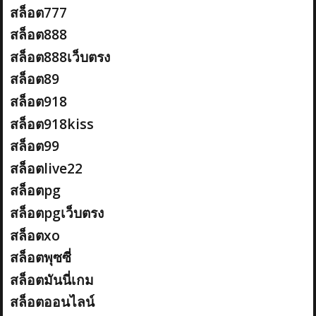
สล็อต777
สล็อต888
สล็อต888เว็บตรง
สล็อต89
สล็อต918
สล็อต918kiss
สล็อต99
สล็อตlive22
สล็อตpg
สล็อตpgเว็บตรง
สล็อตxo
สล็อตพุซซี่
สล็อตมันนี่เกม
สล็อตออนไลน์