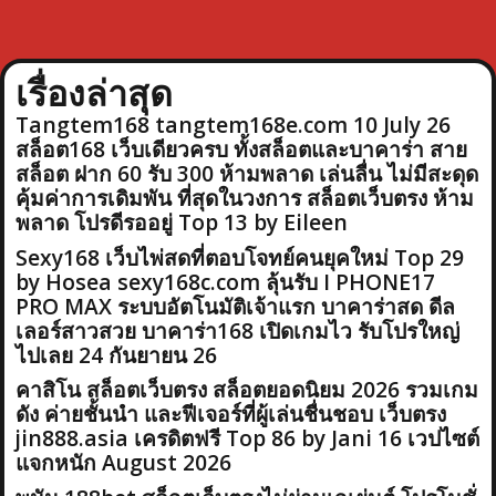
เรื่องล่าสุด
Tangtem168 tangtem168e.com 10 July 26
สล็อต168 เว็บเดียวครบ ทั้งสล็อตและบาคาร่า สาย
สล็อต ฝาก 60 รับ 300 ห้ามพลาด เล่นลื่น ไม่มีสะดุด
คุ้มค่าการเดิมพัน ที่สุดในวงการ สล็อตเว็บตรง ห้าม
พลาด โปรดีรออยู่ Top 13 by Eileen
Sexy168 เว็บไพ่สดที่ตอบโจทย์คนยุคใหม่ Top 29
by Hosea sexy168c.com ลุ้นรับ I PHONE17
PRO MAX ระบบอัตโนมัติเจ้าแรก บาคาร่าสด ดีล
เลอร์สาวสวย บาคาร่า168 เปิดเกมไว รับโปรใหญ่
ไปเลย 24 กันยายน 26
คาสิโน สล็อตเว็บตรง สล็อตยอดนิยม 2026 รวมเกม
ดัง ค่ายชั้นนำ และฟีเจอร์ที่ผู้เล่นชื่นชอบ เว็บตรง
jin888.asia เครดิตฟรี Top 86 by Jani 16 เวปไซต์
แจกหนัก August 2026