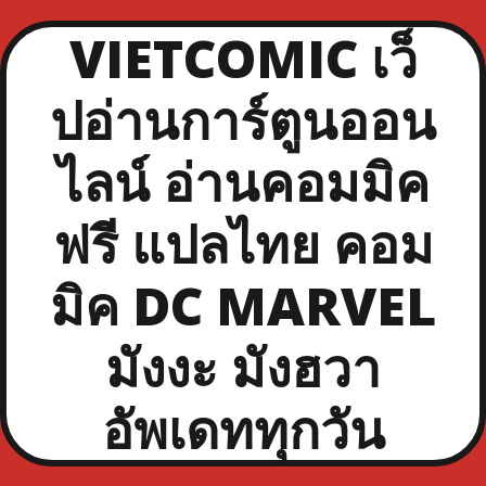
VIETCOMIC เว็
ปอ่านการ์ตูนออน
ไลน์ อ่านคอมมิค
ฟรี แปลไทย คอม
มิค DC MARVEL
มังงะ มังฮวา
อัพเดททุกวัน