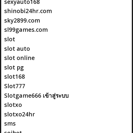
sexyauto168
shinobi24hr.com
sky2899.com
sl99games.com
slot
slot auto
slot online
slot pg
slot168
Slot777
Slotgame666 เข้าสู่ระบบ
slotxo
slotxo24hr
sms
soibet