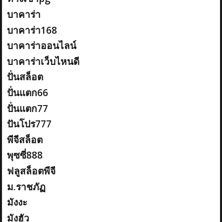
บาคาร่า
บาคาร่า168
บาคาร่าออนไลน์
บาคาร่าเว็บไหนดี
ปั่นสล็อต
ปั่นแตก66
ปั่นแตก77
ปันโปร777
พีจีสล็อต
พุซซี่888
ฟลูสล็อตพีจี
ม.ราชภัฏ
มังงะ
มังฮัว