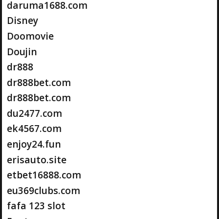
daruma1688.com
Disney
Doomovie
Doujin
dr888
dr888bet.com
dr888bet.com
du2477.com
ek4567.com
enjoy24.fun
erisauto.site
etbet16888.com
eu369clubs.com
fafa 123 slot