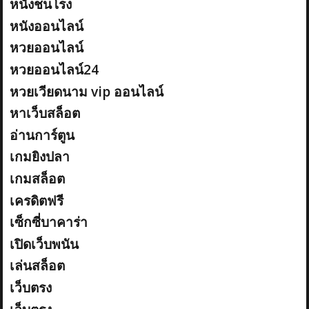
หนังชนโรง
หนังออนไลน์
หวยออนไลน์
หวยออนไลน์24
หวยเวียดนาม vip ออนไลน์
หาเว็บสล็อต
อ่านการ์ตูน
เกมยิงปลา
เกมสล็อต
เครดิตฟรี
เซ็กซี่บาคาร่า
เปิดเว็บพนัน
เล่นสล็อต
เว็บตรง