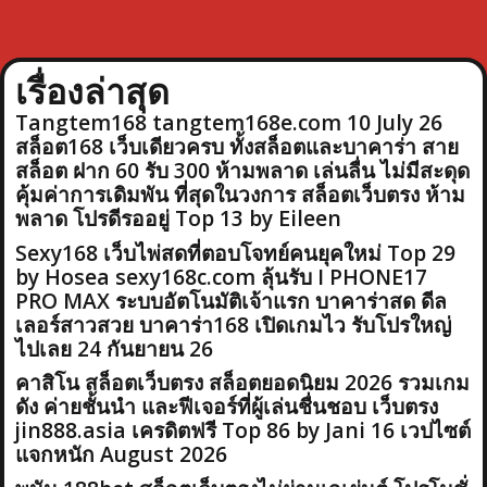
เรื่องล่าสุด
Tangtem168 tangtem168e.com 10 July 26
สล็อต168 เว็บเดียวครบ ทั้งสล็อตและบาคาร่า สาย
สล็อต ฝาก 60 รับ 300 ห้ามพลาด เล่นลื่น ไม่มีสะดุด
คุ้มค่าการเดิมพัน ที่สุดในวงการ สล็อตเว็บตรง ห้าม
พลาด โปรดีรออยู่ Top 13 by Eileen
Sexy168 เว็บไพ่สดที่ตอบโจทย์คนยุคใหม่ Top 29
by Hosea sexy168c.com ลุ้นรับ I PHONE17
PRO MAX ระบบอัตโนมัติเจ้าแรก บาคาร่าสด ดีล
เลอร์สาวสวย บาคาร่า168 เปิดเกมไว รับโปรใหญ่
ไปเลย 24 กันยายน 26
คาสิโน สล็อตเว็บตรง สล็อตยอดนิยม 2026 รวมเกม
ดัง ค่ายชั้นนำ และฟีเจอร์ที่ผู้เล่นชื่นชอบ เว็บตรง
jin888.asia เครดิตฟรี Top 86 by Jani 16 เวปไซต์
แจกหนัก August 2026