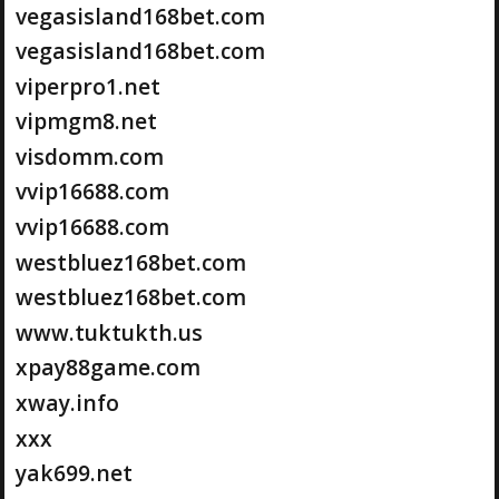
vegasisland168bet.com
vegasisland168bet.com
viperpro1.net
vipmgm8.net
visdomm.com
vvip16688.com
vvip16688.com
westbluez168bet.com
westbluez168bet.com
www.tuktukth.us
xpay88game.com
xway.info
xxx
yak699.net