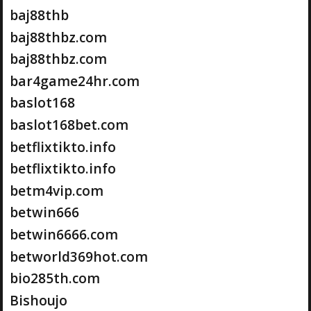
baj88thb
baj88thbz.com
baj88thbz.com
bar4game24hr.com
baslot168
baslot168bet.com
betflixtikto.info
betflixtikto.info
betm4vip.com
betwin666
betwin6666.com
betworld369hot.com
bio285th.com
Bishoujo