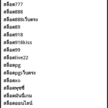
สล็อต777
สล็อต888
สล็อต888เว็บตรง
สล็อต89
สล็อต918
สล็อต918kiss
สล็อต99
สล็อตlive22
สล็อตpg
สล็อตpgเว็บตรง
สล็อตxo
สล็อตพุซซี่
สล็อตมันนี่เกม
สล็อตออนไลน์