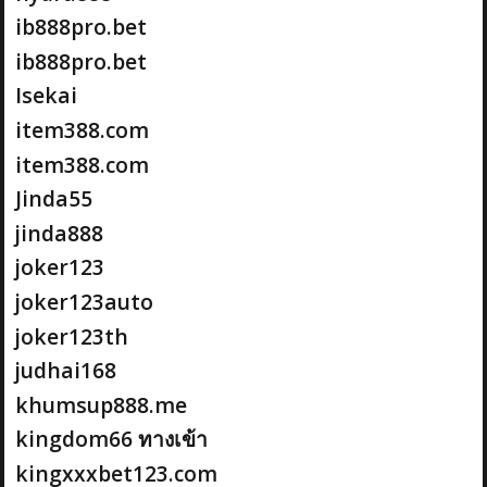
ib888pro.bet
ib888pro.bet
Isekai
item388.com
item388.com
Jinda55
jinda888
joker123
joker123auto
joker123th
judhai168
khumsup888.me
kingdom66 ทางเข้า
kingxxxbet123.com