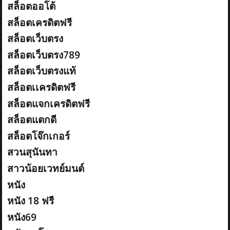
สล็อตออโต้
สล็อตเครดิตฟรี
สล็อตเว็บตรง
สล็อตเว็บตรง789
สล็อตเว็บตรงแท้
สล็อตเเครดิตฟรี
สล็อตแจกเครดิตฟรี
สล็อตแตกดี
สล็อตโจ๊กเกอร์
สวนสุนันทา
สาวน้อยเวทย์มนต์
หนัง
หนัง 18 ฟรี
หนัง69