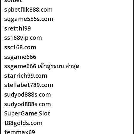
spbetflik888.com
sqgame555s.com
sretthi99
ss168vip.com
ssc168.com
ssgame666
ssgame666 เข้าสู่ระบบ ล่าสุด
starrich99.com
stellabet789.com
sudyod888s.com
sudyod888s.com
SuperGame Slot
t88golds.com
temmax69