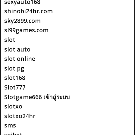
sexyauto168
shinobi24hr.com
sky2899.com
sl99games.com
slot
slot auto
slot online
slot pg
slot168
Slot777
Slotgame666 เข้าสู่ระบบ
slotxo
slotxo24hr
sms
soibet