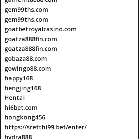
gem99ths.com
gem99ths.com
goatbetroyalcasino.com
goatza888fin.com
goatza888fin.com
gobaza88.com
gowingo88.com
happy168
hengjing168
Hentai
hi6bet.com
hongkong456
https://sretthi99.bet/enter/
hydra888