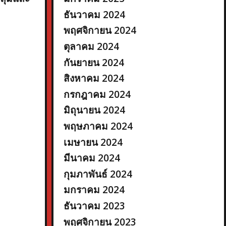
ธันวาคม 2024
พฤศจิกายน 2024
ตุลาคม 2024
กันยายน 2024
สิงหาคม 2024
กรกฎาคม 2024
มิถุนายน 2024
พฤษภาคม 2024
เมษายน 2024
มีนาคม 2024
กุมภาพันธ์ 2024
มกราคม 2024
ธันวาคม 2023
พฤศจิกายน 2023