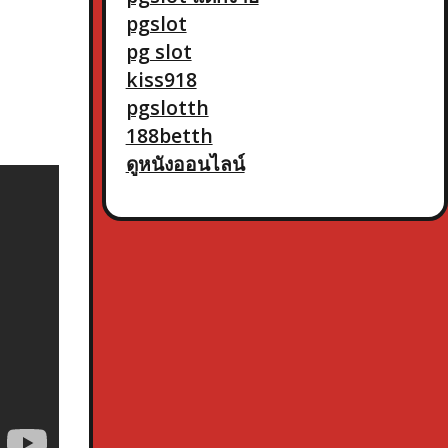
pgslot
pg slot
kiss918
pgslotth
188betth
ดูหนังออนไลน์