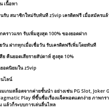
น เนื้อหา
นรับ สมาชิกใหม่รับทันที z5vip เครดิตฟรี เมื่อสมัครแล้
กคราวแรก รับเพิ่มสูงสุด 100% ของยอดฝาก
วัน ฝากทุกเมื่อเชื่อวัน รับเครดิตฟรีเพิ่มโดยทันที
สีย คืนยอดเสียรายสัปดาห์ สูงสุด 10%
นยอดนิยมใน z5vip
อนไลน์
วมเกมสล็อตจากค่ายชั้นนำ อย่างเช่น PG Slot, Joker
ragmatic Play ที่ขึ้นชื่อเรื่องแจ็คพอตแตกง่าย ภาพกร
 แล้วก็ระบบการเล่นลื่นไหล