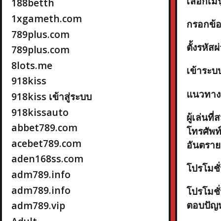
เลือกเมน
188betth
1xgameth.com
กรอกข้อ
789plus.com
ตั้งรหัส
789plus.com
8lots.me
เข้าระบบ
918kiss
แนวทางเ
918kiss เข้าสู่ระบบ
918kissauto
ผู้เล่นท
abbet789.com
โทรศัพท
acebet789.com
อันตราย 
aden168ss.com
โปรโมชั่
adm789.info
adm789.info
โปรโมชั่
ตอบปัญห
adm789.vip