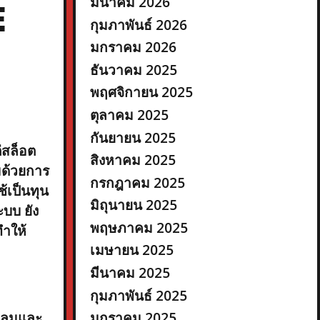
มีนาคม 2026
E
กุมภาพันธ์ 2026
มกราคม 2026
ธันวาคม 2025
พฤศจิกายน 2025
ตุลาคม 2025
กันยายน 2025
่สล็อต
สิงหาคม 2025
มด้วยการ
กรกฎาคม 2025
ช้เป็นทุน
มิถุนายน 2025
บบ ยัง
พฤษภาคม 2025
ทำให้
เมษายน 2025
มีนาคม 2025
กุมภาพันธ์ 2025
บคลุมและ
มกราคม 2025