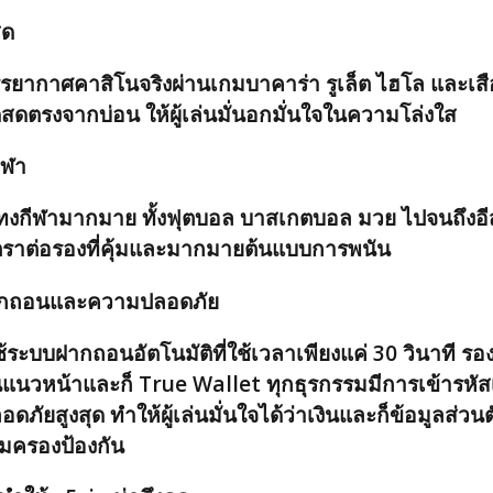
สด
รรยากาศคาสิโนจริงผ่านเกมบาคาร่า รูเล็ต ไฮโล และเสื
สดตรงจากบ่อน ให้ผู้เล่นมั่นอกมั่นใจในความโล่งใส
ีฬา
แทงกีฬามากมาย ทั้งฟุตบอล บาสเกตบอล มวย ไปจนถึงอี
ตราต่อรองที่คุ้มและมากมายต้นแบบการพนัน
กถอนและความปลอดภัย
้ระบบฝากถอนอัตโนมัติที่ใช้เวลาเพียงแค่ 30 วินาที รอง
้นแนวหน้าและก็ True Wallet ทุกธุรกรรมมีการเข้ารหัสเ
ภัยสูงสุด ทำให้ผู้เล่นมั่นใจได้ว่าเงินและก็ข้อมูลส่วนต
ุ้มครองป้องกัน