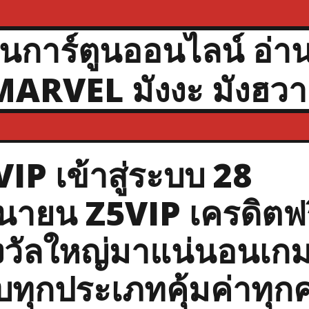
นการ์ตูนออนไลน์ อ่
ARVEL มังงะ มังฮวา 
IP เข้าสู่ระบบ 28
ุนายน Z5VIP เครดิตฟร
งวัลใหญ่มาแน่นอนเกม
ทุกประเภทคุ้มค่าทุกคร