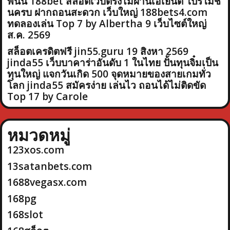
พนัน 188bet สล็อตเว็บตรงไม่ผ่านเอเย่นต์ โปรโมชั่
นครบ ฝากถอนสะดวก เว็บใหญ่ 188bets4.com
ทดลองเล่น Top 7 by Albertha 9 เว็บไซต์ใหญ่
ส.ค. 2569
สล็อตเครดิตฟรี jin55.guru 19 สิงหา 2569
jinda55 เว็บบาคาร่าอันดับ 1 ในไทย ปั้นทุนจิ๋มเป็น
ทุนใหญ่ แจกวันเกิด 500 จุดหมายของสายเกมทั่ว
โลก jinda55 สมัครง่าย เล่นไว ถอนได้ไม่ติดขัด
Top 17 by Carole
หมวดหมู่
123xos.com
13satanbets.com
1688vegasx.com
168pg
168slot