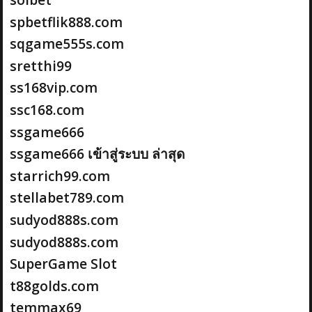
spbetflik888.com
sqgame555s.com
sretthi99
ss168vip.com
ssc168.com
ssgame666
ssgame666 เข้าสู่ระบบ ล่าสุด
starrich99.com
stellabet789.com
sudyod888s.com
sudyod888s.com
SuperGame Slot
t88golds.com
temmax69