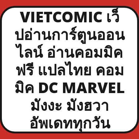
VIETCOMIC เว็
ปอ่านการ์ตูนออน
ไลน์ อ่านคอมมิค
ฟรี แปลไทย คอม
มิค DC MARVEL
มังงะ มังฮวา
อัพเดททุกวัน