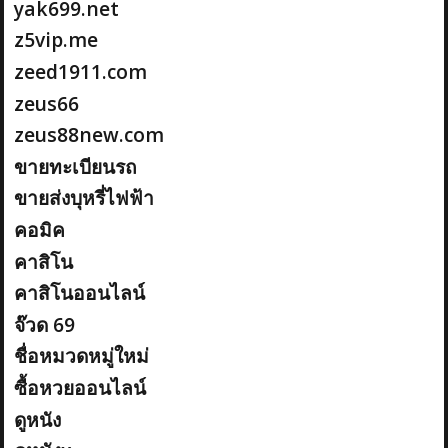
yak699.net
z5vip.me
zeed1911.com
zeus66
zeus88new.com
ขายทะเบียนรถ
ขายส่งบุหรี่ไฟฟ้า
คอมิค
คาสิโน
คาสิโนออนไลน์
จ๊วด 69
ชื่อหมวดหมู่ใหม่
ซื้อหวยออนไลน์
ดูหนัง