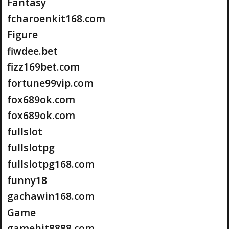
Fantasy
fcharoenkit168.com
Figure
fiwdee.bet
fizz169bet.com
fortune99vip.com
fox689ok.com
fox689ok.com
fullslot
fullslotpg
fullslotpg168.com
funny18
gachawin168.com
Game
gamehit8888.com