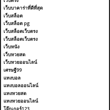
เว็บตรง
เว็บบาคาร่าที่ดีที่สุด
เว็บสล็อต
เว็บสล็อต pg
เว็บสล็อตเว็บตรง
เว็บสล็อตเว็บตรง
เว็บหนัง
เว็บหวยสด
เว็บหวยออนไลน์
เศรษฐี99
แทงบอล
แทงบอลออนไลน์
แทงหวยสด
แทงหวยออนไลน์
โจ๊กเกอร์123