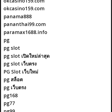
okcasino159.com
okcasino159.com
panama888
pananthai99.com
paramax1688.info
pg
pg slot
pg slot เปิดใหม่ล่าสุด
pg slot เว็บตรง
PG Slot เว็บใหม่
pg สล็อต
pg เว็บตรง
pg168
pg77
pg99