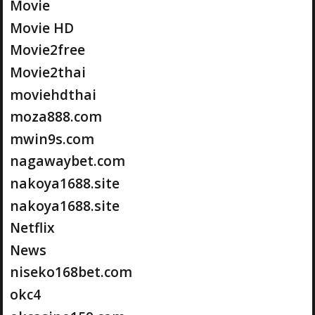
Movie
Movie HD
Movie2free
Movie2thai
moviehdthai
moza888.com
mwin9s.com
nagawaybet.com
nakoya1688.site
nakoya1688.site
Netflix
News
niseko168bet.com
okc4