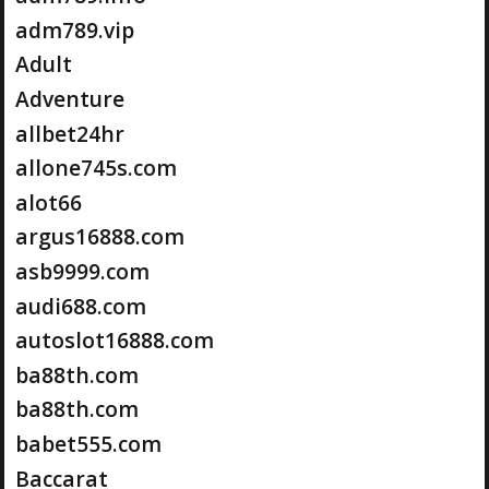
adm789.vip
Adult
Adventure
allbet24hr
allone745s.com
alot66
argus16888.com
asb9999.com
audi688.com
autoslot16888.com
ba88th.com
ba88th.com
babet555.com
Baccarat