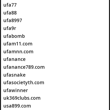
ufa77
ufa88
ufa8997
ufa9r
ufabomb
ufam11.com
ufamnn.com
ufanance
ufanance789.com
ufasnake
ufasocietyth.com
ufawinner
uk369clubs.com
usa899.com