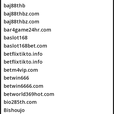
baj88thb
baj88thbz.com
baj88thbz.com
bar4game24hr.com
baslot168
baslot168bet.com
betflixtikto.info
betflixtikto.info
betm4vip.com
betwin666
betwin6666.com
betworld369hot.com
bio285th.com
Bishoujo