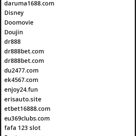
daruma1688.com
Disney
Doomovie
Doujin
dr888
dr888bet.com
dr888bet.com
du2477.com
ek4567.com
enjoy24.fun
erisauto.site
etbet16888.com
eu369clubs.com
fafa 123 slot