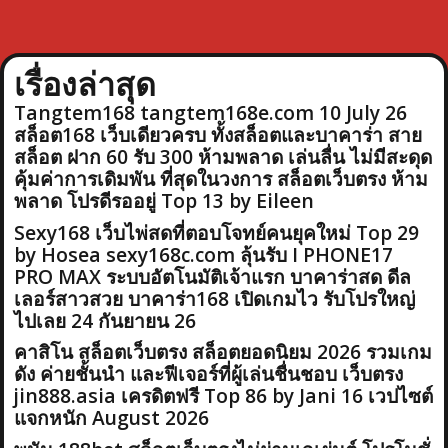
เรื่องล่าสุด
Tangtem168 tangtem168e.com 10 July 26
สล็อต168 เว็บเดียวครบ ทั้งสล็อตและบาคาร่า สาย
สล็อต ฝาก 60 รับ 300 ห้ามพลาด เล่นลื่น ไม่มีสะดุด
คุ้มค่าการเดิมพัน ที่สุดในวงการ สล็อตเว็บตรง ห้าม
พลาด โปรดีรออยู่ Top 13 by Eileen
Sexy168 เว็บไพ่สดที่ตอบโจทย์คนยุคใหม่ Top 29
by Hosea sexy168c.com ลุ้นรับ I PHONE17
PRO MAX ระบบอัตโนมัติเจ้าแรก บาคาร่าสด ดีล
เลอร์สาวสวย บาคาร่า168 เปิดเกมไว รับโปรใหญ่
ไปเลย 24 กันยายน 26
คาสิโน สล็อตเว็บตรง สล็อตยอดนิยม 2026 รวมเกม
ดัง ค่ายชั้นนำ และฟีเจอร์ที่ผู้เล่นชื่นชอบ เว็บตรง
jin888.asia เครดิตฟรี Top 86 by Jani 16 เวปไซต์
แจกหนัก August 2026