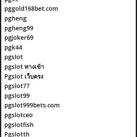
pggold168bet.com
pgheng
pgheng99
pgjoker69
pgk44
pgslot
pgslot ทางเข้า
Pgslot เว็บตรง
pgslot77
pgslot99
pgslot999bets.com
pgslotceo
pgslotfish
Pgslotth