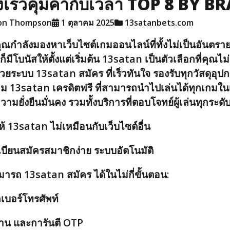
เร็วคุ้มค่ากับเวลา TOP 8 BY B
on Thompson
1 ตุลาคม 2025
13satanbets.com
ุณกำลังมองหาเว็บไซต์เกมออนไลน์ที่ทั้งไม่เป็นอันตราย
ก็มีโบนัสให้ตั้งแต่เริ่มต้น 13satan เป็นตัวเลือกที่คุณ
วยระบบ 13satan สมัคร ที่เร็วทันใจ รองรับทุกวัสดุอุปก
อม 13satan เครดิตฟรี ที่สามารถนำไปเล่นได้ทุกเกมในเ
วามยั่งยืนมั่นคง รวมทั้งบริการที่ตอบโจทย์ผู้เล่นทุกระดั
ำให้ 13satan ไม่เหมือนกับเว็บไซต์อื่น
เบียนสมัครสมาชิกง่าย ระบบอัตโนมัติ
ามารถ 13satan สมัคร ได้ในไม่กี่ขั้นตอน:
เบอร์โทรศัพท์
ผ่าน และการันตี OTP