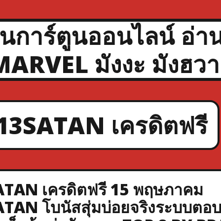
นการ์ตูนออนไลน์ อ่
ARVEL มังงะ มังฮวา 
13SATAN เครดิตฟรี
TAN เครดิตฟรี 15 พฤษภาคม
TAN โบนัสสุ่มบ่อยจริงระบบตอ