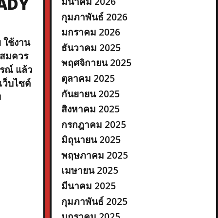
RADY
มีนาคม 2026
กุมภาพันธ์ 2026
มกราคม 2026
 ใช้งาน
ธันวาคม 2025
ไม่สมควร
พฤศจิกายน 2025
รณ์ แล้ว
ตุลาคม 2025
ว็บไซต์
กันยายน 2025
บ
สิงหาคม 2025
กรกฎาคม 2025
มิถุนายน 2025
พฤษภาคม 2025
เมษายน 2025
มีนาคม 2025
กุมภาพันธ์ 2025
มกราคม 2025