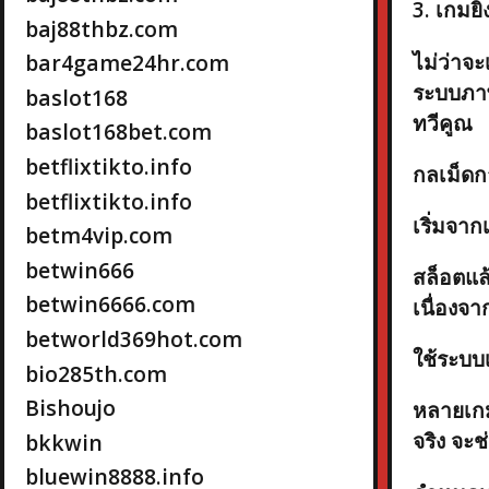
3. เกมยิ
baj88thbz.com
ไม่ว่าจ
bar4game24hr.com
ระบบภาพ
baslot168
ทวีคูณ
baslot168bet.com
betflixtikto.info
กลเม็ดกา
betflixtikto.info
เริ่มจาก
betm4vip.com
betwin666
สล็อตแล
betwin6666.com
เนื่องจ
betworld369hot.com
ใช้ระบบเ
bio285th.com
Bishoujo
หลายเกม
จริง จะช่
bkkwin
bluewin8888.info