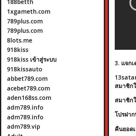
188betth
1xgameth.com
789plus.com
789plus.com
8lots.me
918kiss
918kiss เข้าสู่ระบบ
3. แจกเค
918kissauto
13satan
abbet789.com
สมาชิกใ
acebet789.com
aden168ss.com
สมาชิกใ
adm789.info
โปรฝากท
adm789.info
adm789.vip
คืนยอดเ