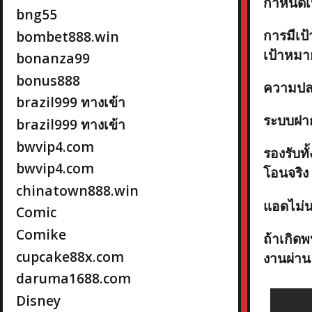
กำหนดเ
bng55
การมีเป้
bombet888.win
เป้าหมาย
bonanza99
bonus888
ความปล
brazil999 ทางเข้า
ระบบฝาก
brazil999 ทางเข้า
bwvip4.com
รองรับท
bwvip4.com
โอนจริง
chinatown888.win
แอดไม่น
Comic
Comike
ถ้าเกิด
cupcake88x.com
งานผ่าน
daruma1688.com
Disney