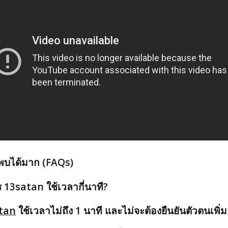
่พบได้มาก (FAQs)
ร 13satan ใช้เวลากี่นาที?
tan
ใช้เวลาไม่ถึง 1 นาที และไม่จะต้องยืนยันตัวตนเพิ่ม