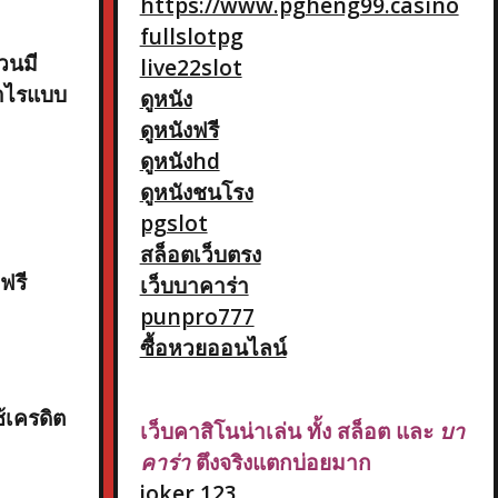
https://www.pgheng99.casino
fullslotpg
วนมี
live22slot
กำไรแบบ
ดูหนัง
ดูหนังฟรี
ดูหนังhd
ดูหนังชนโรง
pgslot
สล็อตเว็บตรง
ฟรี
เว็บบาคาร่า
punpro777
ซื้อหวยออนไลน์
้เครดิต
เว็บคาสิโนน่าเล่น ทั้ง
สล็อต
และ
บา
คาร่า
ตึงจริงแตกบ่อยมาก
joker 123