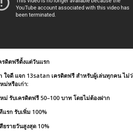
รดิตฟรีตั้งแต่วันแรก
 ใจดี แจก 13satan เครดิตฟรี สำหรับผู้เล่นทุกคน ไม่ว
หม่หรือเก่า:
หม่ รับเครดิตฟรี 50–100 บาท โดยไม่ต้องฝาก
ีแรก รับเพิ่ม 100%
สียรายวันสูงสุด 10%