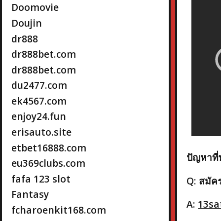
Doomovie
Doujin
dr888
dr888bet.com
dr888bet.com
du2477.com
ek4567.com
enjoy24.fun
erisauto.site
etbet16888.com
ปัญหาที
eu369clubs.com
fafa 123 slot
Q: สมัค
Fantasy
A:
13sa
fcharoenkit168.com