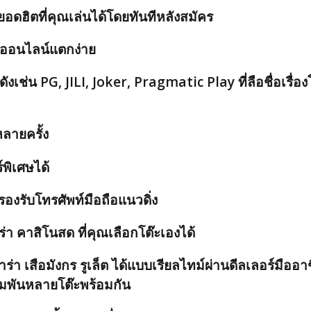
อดฮิตที่คุณเล่นได้โดยทันทีหลังสมัคร
ตออนไลน์แตกง่าย
ังเช่น PG, JILI, Joker, Pragmatic Play ที่ลือชื่อเรื่อ
หลายครั้ง
ร์พิเศษได้
รองรับโทรศัพท์มือถือแนวดิ่ง
่า คาสิโนสด ที่คุณเลือกโต๊ะเองได้
ร่า เสือมังกร รูเล็ต ได้แบบเรียลไทม์ผ่านดีลเลอร์มืออา
ิมพันหลายโต๊ะพร้อมกัน