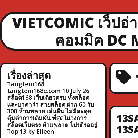
VIETCOMIC เว็ปอ่า
คอมมิค DC M
เรื่องล่าสุด
Tangtem168
tangtem168e.com 10 July 26
สล็อต168 เว็บเดียวครบ ทั้งสล็อต
และบาคาร่า สายสล็อต ฝาก 60 รับ
300 ห้ามพลาด เล่นลื่น ไม่มีสะดุด
13SA
คุ้มค่าการเดิมพัน ที่สุดในวงการ
สล็อตเว็บตรง ห้ามพลาด โปรดีรออยู่
13SA
Top 13 by Eileen