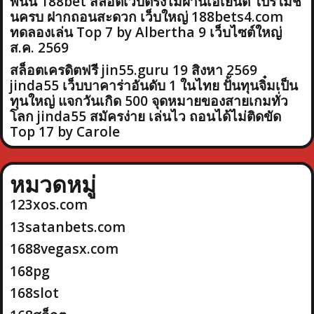
พนัน 188bet สล็อตเว็บตรงไม่ผ่านเอเย่นต์ โปรโมชั่
นครบ ฝากถอนสะดวก เว็บใหญ่ 188bets4.com
ทดลองเล่น Top 7 by Albertha 9 เว็บไซต์ใหญ่
ส.ค. 2569
สล็อตเครดิตฟรี jin55.guru 19 สิงหา 2569
jinda55 เว็บบาคาร่าอันดับ 1 ในไทย ปั้นทุนจิ๋มเป็น
ทุนใหญ่ แจกวันเกิด 500 จุดหมายของสายเกมทั่ว
โลก jinda55 สมัครง่าย เล่นไว ถอนได้ไม่ติดขัด
Top 17 by Carole
หมวดหมู่
123xos.com
13satanbets.com
1688vegasx.com
168pg
168slot