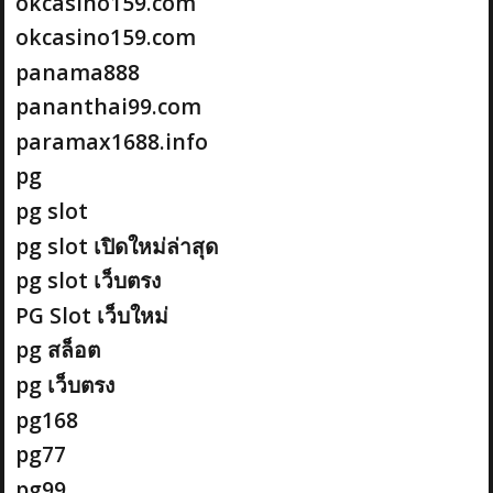
okcasino159.com
okcasino159.com
panama888
pananthai99.com
paramax1688.info
pg
pg slot
pg slot เปิดใหม่ล่าสุด
pg slot เว็บตรง
PG Slot เว็บใหม่
pg สล็อต
pg เว็บตรง
pg168
pg77
pg99