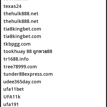
texas24
thehulk888.net
thehulk888.net
tia8kingbet.com
tia8kingbet.com
tkbpgg.com
tookhuay 88 ถูกหวย88
tr1688.info
tree78999.com
tunder88express.com
udee365day.com
ufa11bet
UFA11k
ufa191