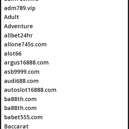
adm789.vip
Adult
Adventure
allbet24hr
allone745s.com
alot66
argus16888.com
asb9999.com
audi688.com
autoslot16888.com
ba88th.com
ba88th.com
babet555.com
Baccarat