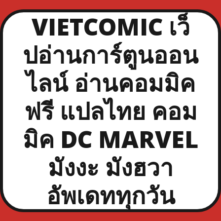
VIETCOMIC เว็
ปอ่านการ์ตูนออน
ไลน์ อ่านคอมมิค
ฟรี แปลไทย คอม
มิค DC MARVEL
มังงะ มังฮวา
อัพเดททุกวัน