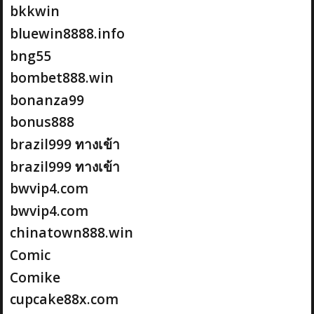
bkkwin
bluewin8888.info
bng55
bombet888.win
bonanza99
bonus888
brazil999 ทางเข้า
brazil999 ทางเข้า
bwvip4.com
bwvip4.com
chinatown888.win
Comic
Comike
cupcake88x.com