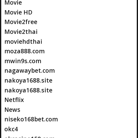
Movie
Movie HD
Movie2free
Movie2thai
moviehdthai
moza888.com
mwin9s.com
nagawaybet.com
nakoya1688.site
nakoya1688.site
Netflix
News
niseko168bet.com
okc4