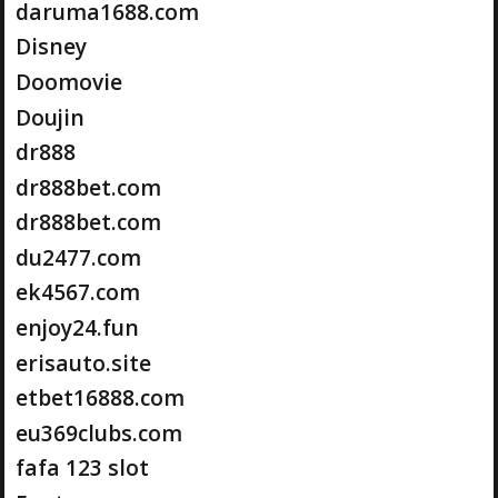
daruma1688.com
Disney
Doomovie
Doujin
dr888
dr888bet.com
dr888bet.com
du2477.com
ek4567.com
enjoy24.fun
erisauto.site
etbet16888.com
eu369clubs.com
fafa 123 slot