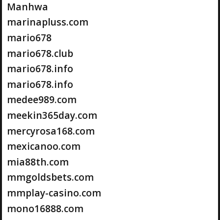
Manhwa
marinapluss.com
mario678
mario678.club
mario678.info
mario678.info
medee989.com
meekin365day.com
mercyrosa168.com
mexicanoo.com
mia88th.com
mmgoldsbets.com
mmplay-casino.com
mono16888.com