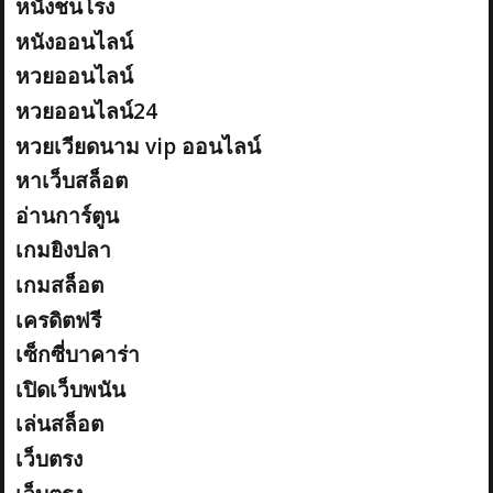
หนังชนโรง
หนังออนไลน์
หวยออนไลน์
หวยออนไลน์24
หวยเวียดนาม vip ออนไลน์
หาเว็บสล็อต
อ่านการ์ตูน
เกมยิงปลา
เกมสล็อต
เครดิตฟรี
เซ็กซี่บาคาร่า
เปิดเว็บพนัน
เล่นสล็อต
เว็บตรง