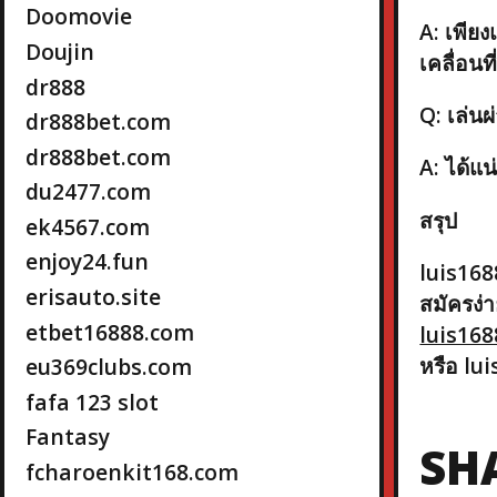
Doomovie
A: เพีย
Doujin
เคลื่อนท
dr888
Q: เล่นผ
dr888bet.com
dr888bet.com
A: ได้แน
du2477.com
สรุป
ek4567.com
enjoy24.fun
luis168
erisauto.site
สมัครง่
etbet16888.com
luis168
หรือ lui
eu369clubs.com
fafa 123 slot
Fantasy
SH
fcharoenkit168.com