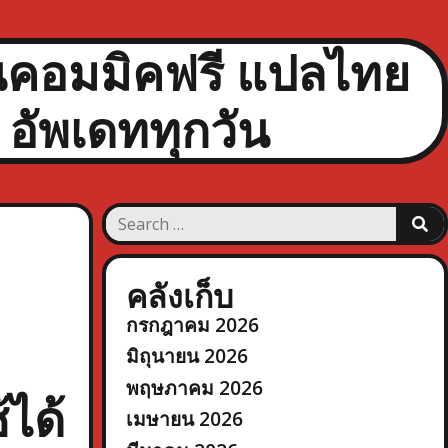
านคอมมิคฟรี แปลไทย
อัพเดททุกวัน
S
S
0
e
E
a
A
R
r
คลังเก็บ
C
c
H
กรกฎาคม 2026
h
f
มิถุนายน 2026
o
พฤษภาคม 2026
r
้ได้
:
เมษายน 2026