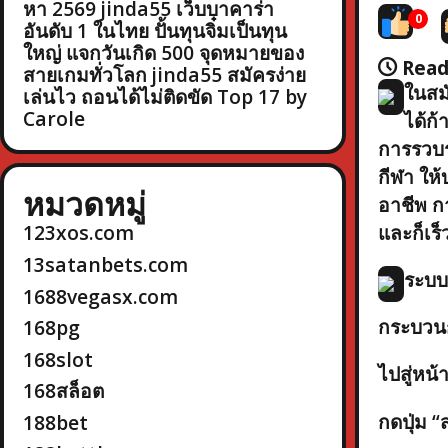
หา 2569 jinda55 เว็บบาคาร่า
0
อันดับ 1 ในไทย ปั้นทุนจิ๋มเป็นทุน
ใหญ่ แจกวันเกิด 500 จุดหมายของ
Read
สายเกมทั่วโลก jinda55 สมัครง่าย
ในสม
เล่นไว ถอนได้ไม่ติดขัด Top 17 by
Carole
ได้ก้
การรวบร
กีฬา ให
หมวดหมู่
อาชีพ 
และก็เร
123xos.com
13satanbets.com
ระบบ
1688vegasx.com
กระบวน
168pg
168slot
ไปสู่หน
168สล็อต
กดปุ่ม 
188bet