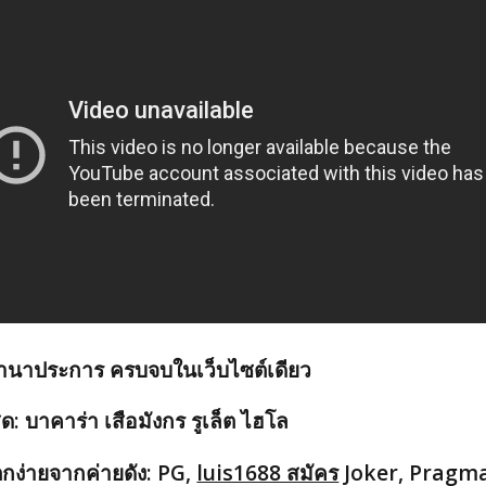
านาประการ ครบจบในเว็บไซต์เดียว
: บาคาร่า เสือมังกร รูเล็ต ไฮโล
กง่ายจากค่ายดัง: PG,
luis1688 สมัคร
Joker, Pragma