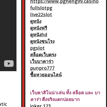
https://www.pgheng99.casino
fullslotpg
live22slot
ดูหนัง
ดูหนังฟรี
ดูหนังhd
ดูหนังชนโรง
pgslot
สล็อตเว็บตรง
เว็บบาคาร่า
punpro777
ซื้อหวยออนไลน์
เว็บคาสิโนน่าเล่น ทั้ง
สล็อต
และ
บา
คาร่า
ตึงจริงแตกบ่อยมาก
tic
joker 123