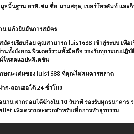
ูลพื้นฐาน อาทิเช่น ชื่อ-นามสกุล, เบอร์โทรศัพท์ และก็
ร
ผ่าน แล้วยืนยันการสมัคร
มัครเรียบร้อย คุณสามารถ luis1688 เข้าสู่ระบบ เพื่อเร
ผ่านทั้งยังคอมพิวเตอร์รวมทั้งมือถือ รองรับทุกระบบปฏิบัต
น์โหลดแอปพลิเคชัน
ักษณะเด่นของ luis1688 ที่คุณไม่สมควรพลาด
ฝาก-ถอนออโต้ 24 ชั่วโมง
รอนาน ฝากถอนได้ข้างใน 10 วินาที รองรับทุกธนาคาร ร
llet เพิ่มความสะดวกสำหรับเพื่อการทำธุรกรรม