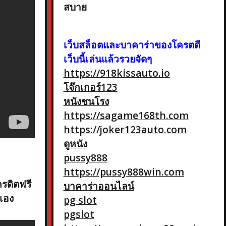
สบาย
เว็บสล็อตและบาคาร่าของโครตดี
เว็บนี้เล่นแล้วรวยจัดๆ
https://918kissauto.io
โจ๊กเกอร์123
หนังชนโรง
https://sagame168th.com
https://joker123auto.com
ดูหนัง
pussy888
https://pussy888win.com
ครดิตฟรี
บาคาร่าออนไลน์
นเอง
pg slot
pgslot