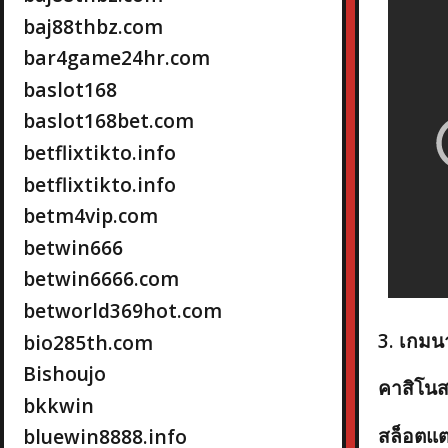
baj88thbz.com
bar4game24hr.com
baslot168
baslot168bet.com
betflixtikto.info
betflixtikto.info
betm4vip.com
betwin666
betwin6666.com
betworld369hot.com
3. เกมน
bio285th.com
Bishoujo
คาสิโนสด
bkkwin
สล็อตแต
bluewin8888.info