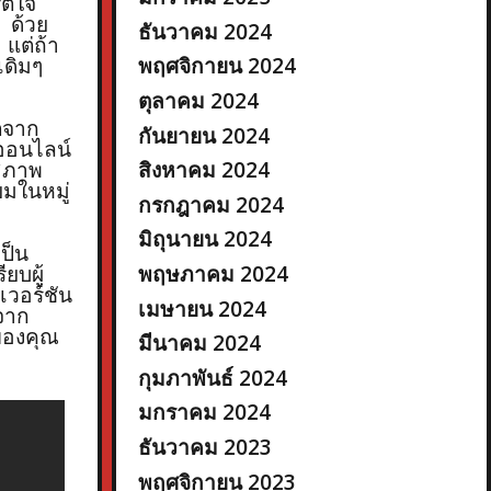
ิตใจ
ษ ด้วย
ธันวาคม 2024
 แต่ถ้า
พฤศจิกายน 2024
เดิมๆ
ตุลาคม 2024
ตจาก
กันยายน 2024
กออนไลน์
สิงหาคม 2024
ธิภาพ
ยมในหมู่
กรกฎาคม 2024
มิถุนายน 2024
เป็น
พฤษภาคม 2024
ยบผู้
เวอร์ชัน
เมษายน 2024
จาก
ของคุณ
มีนาคม 2024
กุมภาพันธ์ 2024
มกราคม 2024
ธันวาคม 2023
พฤศจิกายน 2023