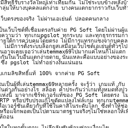
มีสิทธิ์รับรางวัลใหญ่เท่าเทียมกัน ไม่ใช่ระบบข้างหลังบ้า
กลุ่มให้บางบุคคลแตกง่าย บางคนแตกยากราวกับเว็บทั่
เว็บตรงของจริง ไม่ผ่านเอเย่นต์ ปลอดคนกลาง
ป็นเว็บไซต์ที่เชื่อมตรงกับค่าย PG Soft โดยไม่ผ่านผู
ยความว่า ทุกเกมpgslot ทุกระบบ และทุกธุรกรรมกา
นภายใต้การควบคุมโดยตรง ไม่มีการแทรกแซงจากบุคคล
ม่มีการตั้งระบบล็อกยูสเสมือนเว็บไซต์เอเย่นต์ทั่วๆไป 
อาจเคยเจอว่าเล่นtemmax69ไปมากแค่ไหนก็ไม่แตก ทั
วกันในเว็บอื่นแตกง่ายดาย นั่นแหละคือแบบอย่างของระบ
 ซึ่ง pgslot ไม่ทำอย่างงั้นแน่นอน
เกมลิขสิทธิ์แท้ 100% จากค่าย PG Soft
ุณเป็นผู้ที่เล่นtemmax69หลายครั้ง จะรู้ว่า เกมแท้ กับ
นต่างกันอย่างไร สล็อต ค้ำประกันว่าเกมทั้งหมดทั้งป
์แห่งนี้ มาจากเซิร์ฟเวอร์แท้ของ PG Soft โดยตรง ไม
RTP หรือปรับปรุงแก้ไขดัดแปลงไฟล์เกม ทุกเกมtemma
ือเวอร์ชันเดียวกับที่ใช้ในคาสิโนระดับโลก ซึ่งทำให้ช่
สหรือแจ็กพอตเป็นไปตามมาตรฐานจริงๆไม่ใช่หลอกให้เพิ
ให้ถอน
งใสในทุกขั้นตอน ไม่ลึกลับซับซ้อนซ่อนเงื่อนไข