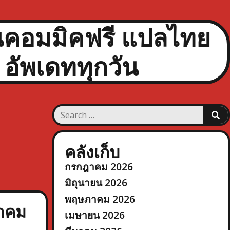
านคอมมิคฟรี แปลไทย
อัพเดททุกวัน
S
S
e
E
a
A
R
r
คลังเก็บ
C
c
H
กรกฎาคม 2026
h
f
มิถุนายน 2026
o
พฤษภาคม 2026
r
าคม
:
เมษายน 2026