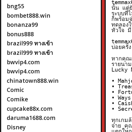
temmax6
bng55
นั้น แต่
ระบบที่
bombet888.win
ก็พร้อม
bonanza99
ทดลองให้
หัวใจ มีอ
bonus888
temmax
brazil999 ทางเข้า
บ่อยครั้
brazil999 ทางเข้า
หากคุณก
bwvip4.com
รายนามเ
Lucky 
bwvip4.com
chinatown888.win
• Mahj
• Trea
Comic
• Fort
• Ways
Comike
• Cais
cupcake88x.com
• Secr
daruma1688.com
ทุกเกมล
จ่าย คุ
Disney
แตกใหญ