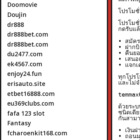
Doomovie
โปรโมชั
Doujin
โปรโมชั่
dr888
กดรับแล้
dr888bet.com
• สมัคร
dr888bet.com
• ฝากบิ
• คืนยอ
du2477.com
• เสนอแ
ek4567.com
• แจกเค
enjoy24.fun
ทุกโปรโ
และไม่จำ
erisauto.site
etbet16888.com
temmax6
eu369clubs.com
ด้วยระบ
ชนิดเดีย
fafa 123 slot
กันสามา
Fantasy
• เงินฝ
fcharoenkit168.com
• ถอนมา