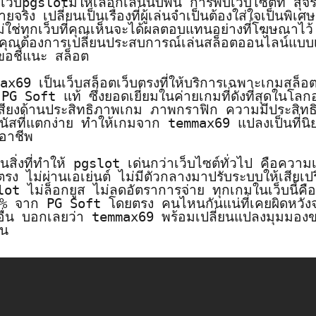
่เว็บpgslotมีให้เลือกเล่นนับพัน การพบเว็บไซต์ที่ สุจร
ายจริง เปลี่ยนเป็นเรื่องที่ผู้เล่นจำเป็นต้องใส่ใจเป็นพิเศ
ม่ใช่ทุกเว็บที่คุณเห็นจะได้ผลตอบแทนอย่างที่โฆษณาไว้
นี้คุณต้องการเปลี่ยนประสบการณ์เล่นสล็อตออนไลน์แบบ
อชี้แนะ สล็อต
ax69 เป็นเว็บสล็อตเว็บตรงที่ให้บริการเฉพาะเกมสล็อ
 PG Soft แท้ ซึ่งยอดเยี่ยมในค่ายเกมที่ดังที่สุดในโล
อเสียงด้านประสิทธิภาพเกม ภาพกราฟิก ความมีประสิท
บนัสที่แตกง่าย ทำให้เกมจาก temmax69 แปลงเป็นที่นิ
ืออาชีพ
้นสิ่งที่ทำให้ pgslot เด่นกว่าเว็บไซต์ทั่วไป คือความ
ตรง ไม่ผ่านเอเย่นต์ ไม่มีตัวกลางมาปรับระบบให้เสียเปรี
lot ไม่ล็อกยูส ไม่ลดอัตราการจ่าย ทุกเกมในเว็บนี้คือ
% จาก PG Soft โดยตรง คนไหนกันแน่ที่เคยผิดหวัง
์อื่น บอกเลยว่า temmax69 พร้อมเปลี่ยนแปลงมุมมอง
้น