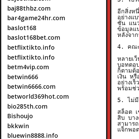
baj88thbz.com
อีกสิ่งห
bar4game24hr.com
อย่างแบ
ชั่น แน
baslot168
ข้อมูลแน
หลังจาก
baslot168bet.com
betflixtikto.info
4. คณะ
betflixtikto.info
หลายเว็
บอทตอบ 
betm4vip.com
ก็ตามต้
betwin666
เงิน หร
อย่างเร็
betwin6666.com
พร้อมช่
betworld369hot.com
5. ไม่มี
bio285th.com
สล็อต เ
Bishoujo
สิบ บาง
สามารถเร
bkkwin
แจ็กพอต
bluewin8888.info