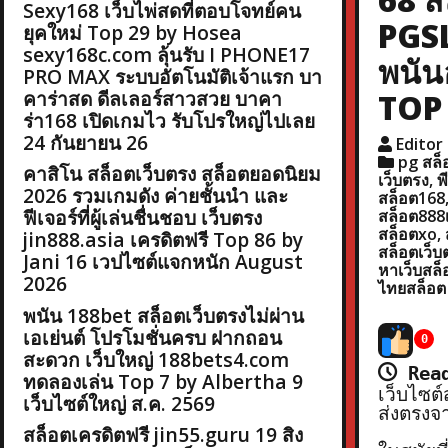
Sexy168 เว็บไพ่สดที่ตอบโจทย์คน
PGSL
ยุคใหม่ Top 29 by Hosea
sexy168c.com ลุ้นรับ I PHONE17
พนัน
PRO MAX ระบบอัตโนมัติเจ้าแรก บา
คาร่าสด ดีลเลอร์สาวสวย บาคา
TOP
ร่า168 เปิดเกมไว รับโปรใหญ่ไปเลย
24 กันยายน 26
Editor
pg สล็
คาสิโน สล็อตเว็บตรง สล็อตยอดนิยม
เว็บตรง
,
พ
2026 รวมเกมดัง ค่ายชั้นนำ และ
สล็อต168
ฟีเจอร์ที่ผู้เล่นชื่นชอบ เว็บตรง
สล็อต888
สล็อตxo
,
jin888.asia เครดิตฟรี Top 86 by
สล็อตเว็
Jani 16 เวปไซต์แจกหนัก August
หาเว็บสล็
2026
ไทยสล็อต
พนัน 188bet สล็อตเว็บตรงไม่ผ่าน
เอเย่นต์ โปรโมชั่นครบ ฝากถอน
0
สะดวก เว็บใหญ่ 188bets4.com
Rea
ทดลองเล่น Top 7 by Albertha 9
เว็บไซต
เว็บไซต์ใหญ่ ส.ค. 2569
ส่งตรงจ
สล็อตเครดิตฟรี jin55.guru 19 สิง