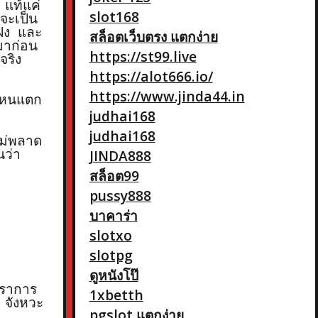
 แท้แค่
slot168
าจะเป็น
แฝง และ
สล็อตเว็บตรง แตกง่าย
นมาก่อน
https://st99.live
จริง
https://alot666.io/
https://www.jinda44.in
ไหนแตก
judhai168
judhai168
ไม่พลาด
นว่า
JINDA888
สล็อต99
pussy888
บาคาร่า
slotxo
slotpg
ดูหนังโป๊
ตราการ
1xbetth
 จังหวะ
pgslot แตกง่าย