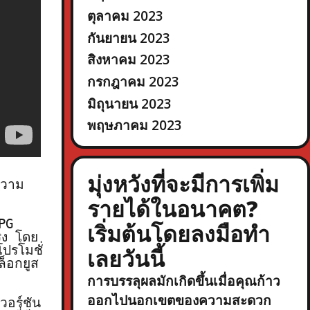
ตุลาคม 2023
กันยายน 2023
สิงหาคม 2023
กรกฎาคม 2023
มิถุนายน 2023
พฤษภาคม 2023
มุ่งหวังที่จะมีการเพิ่ม
ความ
รายได้ในอนาคต?
 PG
เริ่มต้นโดยลงมือทำ
ริง โดย
ปรโมชั่
เลยวันนี้
ล็อกยูส
การบรรลุผลมักเกิดขึ้นเมื่อคุณก้าว
ออกไปนอกเขตของความสะดวก
เวอร์ชัน