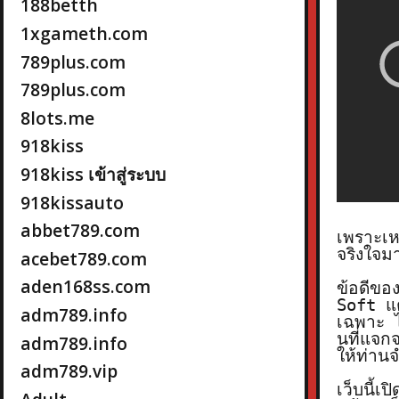
188betth
1xgameth.com
789plus.com
789plus.com
8lots.me
918kiss
918kiss เข้าสู่ระบบ
918kissauto
abbet789.com
เพราะเห
จริงใจมา
acebet789.com
aden168ss.com
ข้อดีขอ
Soft แต
adm789.info
เฉพาะ ไ
นที่แจก
adm789.info
ให้ท่านจ
adm789.vip
เว็บนี้เ