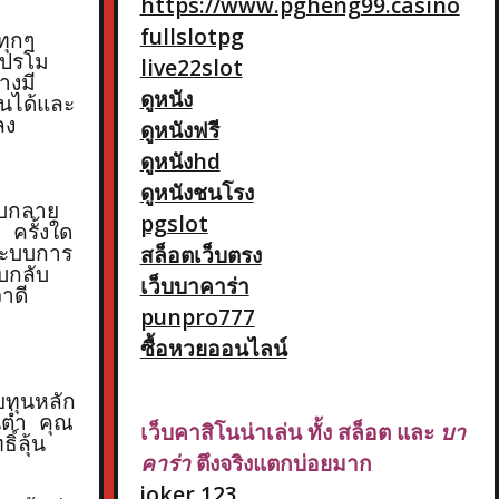
https://www.pgheng99.casino
fullslotpg
ทุกๆ
โปรโม
live22slot
างมี
ดูหนัง
่นได้และ
ลง
ดูหนังฟรี
ดูหนังhd
ดูหนังชนโรง
ับกลาย
pgslot
 ครั้งใด
สล็อตเว็บตรง
 ระบบการ
บกลับ
เว็บบาคาร่า
จาดี
punpro777
ซื้อหวยออนไลน์
ยทุนหลัก
นต่ำ คุณ
เว็บคาสิโนน่าเล่น ทั้ง
สล็อต
และ
บา
์ลุ้น
คาร่า
ตึงจริงแตกบ่อยมาก
joker 123