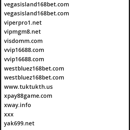
vegasisland168bet.com
vegasisland168bet.com
viperpro1.net
vipmgm8.net
visdomm.com
vvip16688.com
vvip16688.com
westbluez168bet.com
westbluez168bet.com
www.tuktukth.us
xpay88game.com
xway.info
xxx
yak699.net