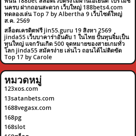
พนัน 188bet สล็อตเว็บตรงไม่ผ่านเอเย่นต์ โปรโมชั่
นครบ ฝากถอนสะดวก เว็บใหญ่ 188bets4.com
ทดลองเล่น Top 7 by Albertha 9 เว็บไซต์ใหญ่
ส.ค. 2569
สล็อตเครดิตฟรี jin55.guru 19 สิงหา 2569
jinda55 เว็บบาคาร่าอันดับ 1 ในไทย ปั้นทุนจิ๋มเป็น
ทุนใหญ่ แจกวันเกิด 500 จุดหมายของสายเกมทั่ว
โลก jinda55 สมัครง่าย เล่นไว ถอนได้ไม่ติดขัด
Top 17 by Carole
หมวดหมู่
123xos.com
13satanbets.com
1688vegasx.com
168pg
168slot