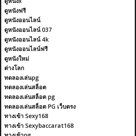
ดูหนังx
ดูหนังฟรี
ดูหนังออนไลน์
ดูหนังออนไลน์ 037
ดูหนังออนไลน์ 4k
ดูหนังออนไลน์ฟรี
ดูหนังใหม่
ต่างโลก
ทดลองเล่นpg
ทดลองเล่นสล็อต
ทดลองเล่นสล็อต pg
ทดลองเล่นสล็อต PG เว็บตรง
ทางเข้า Sexy168
ทางเข้า Sexybaccarat168
ทางเข้าpg