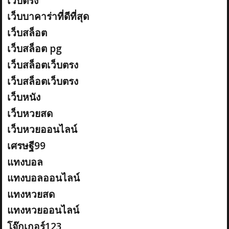
เว็บตรง
เว็บบาคาร่าที่ดีที่สุด
เว็บสล็อต
เว็บสล็อต pg
เว็บสล็อตเว็บตรง
เว็บสล็อตเว็บตรง
เว็บหนัง
เว็บหวยสด
เว็บหวยออนไลน์
เศรษฐี99
แทงบอล
แทงบอลออนไลน์
แทงหวยสด
แทงหวยออนไลน์
โจ๊กเกอร์123