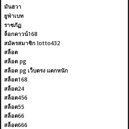
มันฮวา
ยูฟ่าเบท
ราชภัฏ
ล็อกดาวน์168
สมัครสมาชิก lotto432
สล็อต
สล็อต pg
สล็อต pg เว็บตรง แตกหนัก
สล็อต168
สล็อต24
สล็อต456
สล็อต55
สล็อต66
สล็อต666