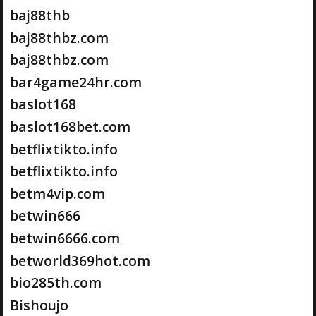
baj88thb
baj88thbz.com
baj88thbz.com
bar4game24hr.com
baslot168
baslot168bet.com
betflixtikto.info
betflixtikto.info
betm4vip.com
betwin666
betwin6666.com
betworld369hot.com
bio285th.com
Bishoujo