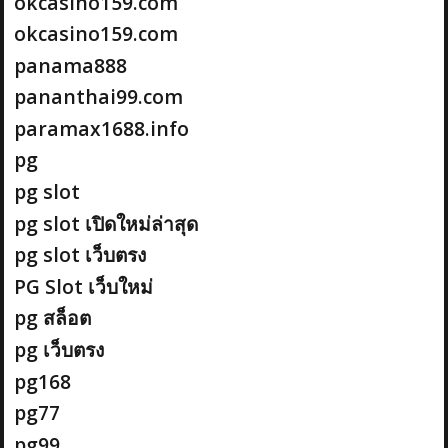
okcasino159.com
okcasino159.com
panama888
pananthai99.com
paramax1688.info
pg
pg slot
pg slot เปิดใหม่ล่าสุด
pg slot เว็บตรง
PG Slot เว็บใหม่
pg สล็อต
pg เว็บตรง
pg168
pg77
pg99