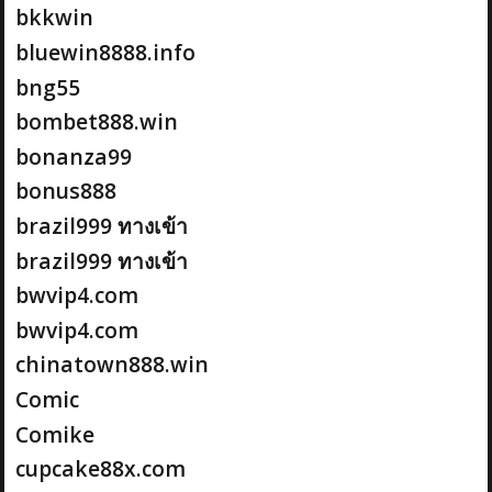
bkkwin
bluewin8888.info
bng55
bombet888.win
bonanza99
bonus888
brazil999 ทางเข้า
brazil999 ทางเข้า
bwvip4.com
bwvip4.com
chinatown888.win
Comic
Comike
cupcake88x.com