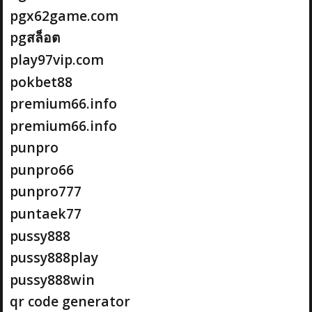
pgx62game.com
pgสล็อต
play97vip.com
pokbet88
premium66.info
premium66.info
punpro
punpro66
punpro777
puntaek77
pussy888
pussy888play
pussy888win
qr code generator