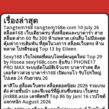
เรื่องล่าสุด
Tangtem168 tangtem168e.com 10 July 26
สล็อต168 เว็บเดียวครบ ทั้งสล็อตและบาคาร่า สาย
สล็อต ฝาก 60 รับ 300 ห้ามพลาด เล่นลื่น ไม่มีสะดุด
คุ้มค่าการเดิมพัน ที่สุดในวงการ สล็อตเว็บตรง ห้าม
พลาด โปรดีรออยู่ Top 13 by Eileen
Sexy168 เว็บไพ่สดที่ตอบโจทย์คนยุคใหม่ Top 29
by Hosea sexy168c.com ลุ้นรับ I PHONE17
PRO MAX ระบบอัตโนมัติเจ้าแรก บาคาร่าสด ดีล
เลอร์สาวสวย บาคาร่า168 เปิดเกมไว รับโปรใหญ่
ไปเลย 24 กันยายน 26
คาสิโน สล็อตเว็บตรง สล็อตยอดนิยม 2026 รวมเกม
ดัง ค่ายชั้นนำ และฟีเจอร์ที่ผู้เล่นชื่นชอบ เว็บตรง
jin888.asia เครดิตฟรี Top 86 by Jani 16 เวปไซต์
แจกหนัก August 2026