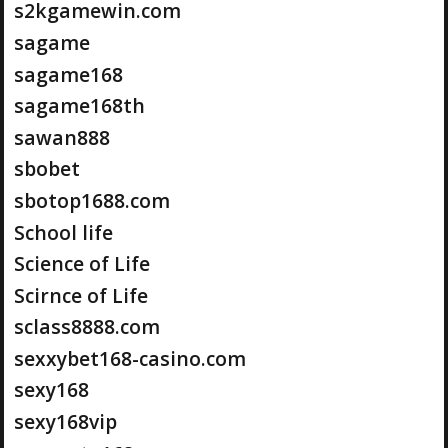
s2kgamewin.com
sagame
sagame168
sagame168th
sawan888
sbobet
sbotop1688.com
School life
Science of Life
Scirnce of Life
sclass8888.com
sexxybet168-casino.com
sexy168
sexy168vip