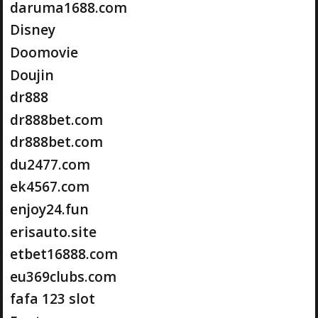
daruma1688.com
Disney
Doomovie
Doujin
dr888
dr888bet.com
dr888bet.com
du2477.com
ek4567.com
enjoy24.fun
erisauto.site
etbet16888.com
eu369clubs.com
fafa 123 slot