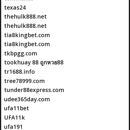
texas24
thehulk888.net
thehulk888.net
tia8kingbet.com
tia8kingbet.com
tkbpgg.com
tookhuay 88 ถูกหวย88
tr1688.info
tree78999.com
tunder88express.com
udee365day.com
ufa11bet
UFA11k
ufa191