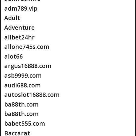
adm789.vip
Adult
Adventure
allbet24hr
allone745s.com
alot66
argus16888.com
asb9999.com
audi688.com
autoslot16888.com
ba88th.com
ba88th.com
babet555.com
Baccarat