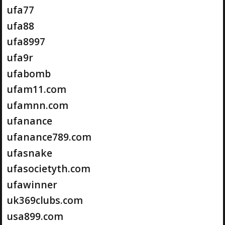
ufa77
ufa88
ufa8997
ufa9r
ufabomb
ufam11.com
ufamnn.com
ufanance
ufanance789.com
ufasnake
ufasocietyth.com
ufawinner
uk369clubs.com
usa899.com