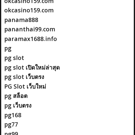
okcasino159.com
okcasino159.com
panama888
pananthai99.com
paramax1688.info
pg
pg slot
pg slot เปิดใหม่ล่าสุด
pg slot เว็บตรง
PG Slot เว็บใหม่
pg สล็อต
pg เว็บตรง
pg168
pg77
pg99