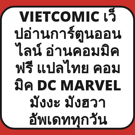
VIETCOMIC เว็
ปอ่านการ์ตูนออน
ไลน์ อ่านคอมมิค
ฟรี แปลไทย คอม
มิค DC MARVEL
มังงะ มังฮวา
อัพเดททุกวัน