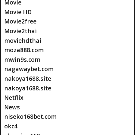
Movie
Movie HD
Movie2free
Movie2thai
moviehdthai
moza888.com
mwin9s.com
nagawaybet.com
nakoya1688.site
nakoya1688.site
Netflix
News
niseko168bet.com
okc4