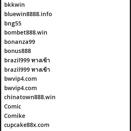
bkkwin
bluewin8888.info
bng55
bombet888.win
bonanza99
bonus888
brazil999 ทางเข้า
brazil999 ทางเข้า
bwvip4.com
bwvip4.com
chinatown888.win
Comic
Comike
cupcake88x.com