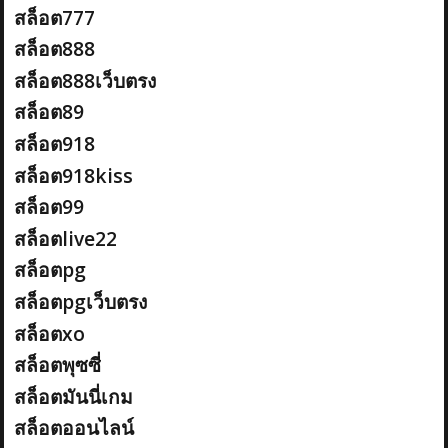
สล็อต777
สล็อต888
สล็อต888เว็บตรง
สล็อต89
สล็อต918
สล็อต918kiss
สล็อต99
สล็อตlive22
สล็อตpg
สล็อตpgเว็บตรง
สล็อตxo
สล็อตพุซซี่
สล็อตมันนี่เกม
สล็อตออนไลน์