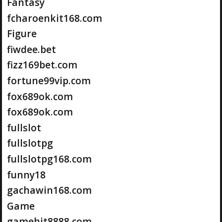
Fantasy
fcharoenkit168.com
Figure
fiwdee.bet
fizz169bet.com
fortune99vip.com
fox689ok.com
fox689ok.com
fullslot
fullslotpg
fullslotpg168.com
funny18
gachawin168.com
Game
gamehit8888.com