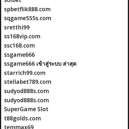
spbetflik888.com
sqgame555s.com
sretthi99
ss168vip.com
ssc168.com
ssgame666
ssgame666 เข้าสู่ระบบ ล่าสุด
starrich99.com
stellabet789.com
sudyod888s.com
sudyod888s.com
SuperGame Slot
t88golds.com
temmax69