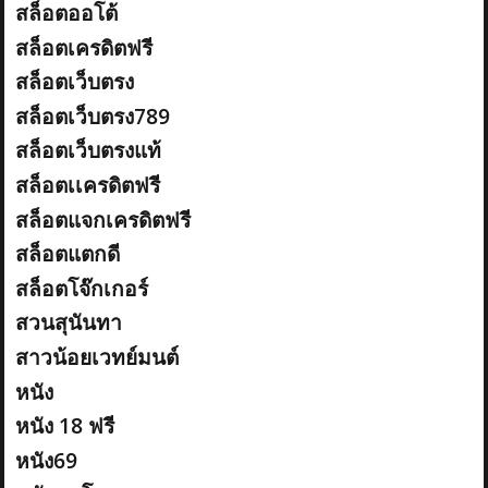
สล็อตออโต้
สล็อตเครดิตฟรี
สล็อตเว็บตรง
สล็อตเว็บตรง789
สล็อตเว็บตรงแท้
สล็อตเเครดิตฟรี
สล็อตแจกเครดิตฟรี
สล็อตแตกดี
สล็อตโจ๊กเกอร์
สวนสุนันทา
สาวน้อยเวทย์มนต์
หนัง
หนัง 18 ฟรี
หนัง69