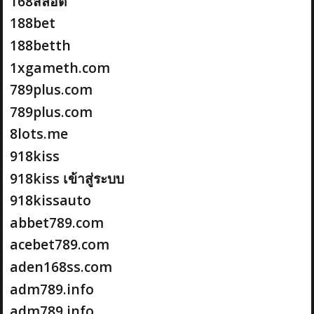
168สล็อต
188bet
188betth
1xgameth.com
789plus.com
789plus.com
8lots.me
918kiss
918kiss เข้าสู่ระบบ
918kissauto
abbet789.com
acebet789.com
aden168ss.com
adm789.info
adm789.info