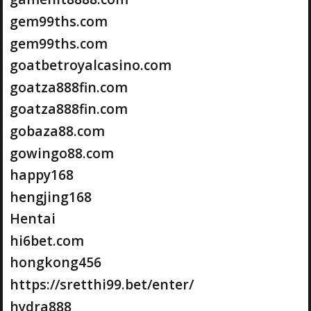
gem99ths.com
gem99ths.com
goatbetroyalcasino.com
goatza888fin.com
goatza888fin.com
gobaza88.com
gowingo88.com
happy168
hengjing168
Hentai
hi6bet.com
hongkong456
https://sretthi99.bet/enter/
hydra888