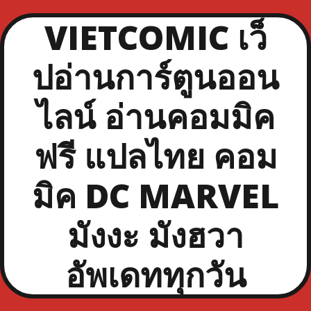
VIETCOMIC เว็
ปอ่านการ์ตูนออน
ไลน์ อ่านคอมมิค
ฟรี แปลไทย คอม
มิค DC MARVEL
มังงะ มังฮวา
อัพเดททุกวัน