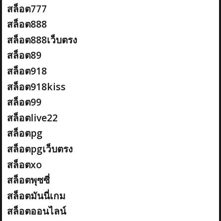
สล็อต777
สล็อต888
สล็อต888เว็บตรง
สล็อต89
สล็อต918
สล็อต918kiss
สล็อต99
สล็อตlive22
สล็อตpg
สล็อตpgเว็บตรง
สล็อตxo
สล็อตพุซซี่
สล็อตมันนี่เกม
สล็อตออนไลน์