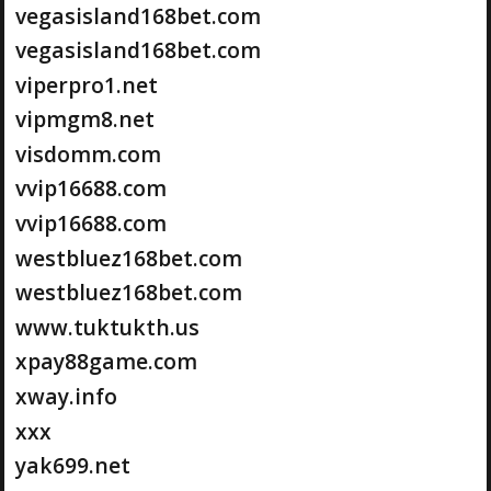
vegasisland168bet.com
vegasisland168bet.com
viperpro1.net
vipmgm8.net
visdomm.com
vvip16688.com
vvip16688.com
westbluez168bet.com
westbluez168bet.com
www.tuktukth.us
xpay88game.com
xway.info
xxx
yak699.net