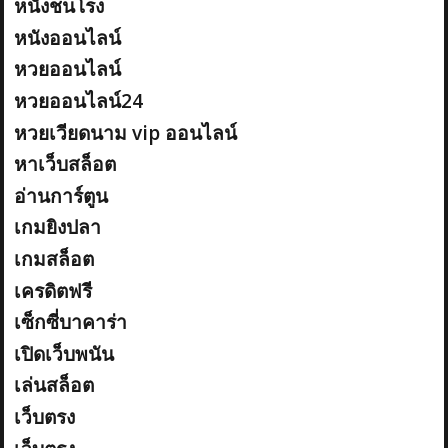
หนังชนโรง
หนังออนไลน์
หวยออนไลน์
หวยออนไลน์24
หวยเวียดนาม vip ออนไลน์
หาเว็บสล็อต
อ่านการ์ตูน
เกมยิงปลา
เกมสล็อต
เครดิตฟรี
เซ็กซี่บาคาร่า
เปิดเว็บพนัน
เล่นสล็อต
เว็บตรง