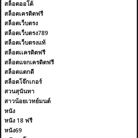
สล็อตออโต้
สล็อตเครดิตฟรี
สล็อตเว็บตรง
สล็อตเว็บตรง789
สล็อตเว็บตรงแท้
สล็อตเเครดิตฟรี
สล็อตแจกเครดิตฟรี
สล็อตแตกดี
สล็อตโจ๊กเกอร์
สวนสุนันทา
สาวน้อยเวทย์มนต์
หนัง
หนัง 18 ฟรี
หนัง69