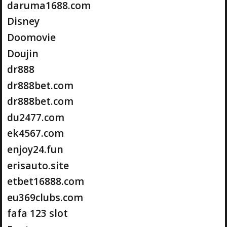
daruma1688.com
Disney
Doomovie
Doujin
dr888
dr888bet.com
dr888bet.com
du2477.com
ek4567.com
enjoy24.fun
erisauto.site
etbet16888.com
eu369clubs.com
fafa 123 slot