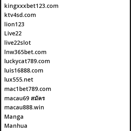
kingxxxbet123.com
ktv4sd.com
lion123
Live22
live22slot
lnw365bet.com
luckycat789.com
luis16888.com
lux555.net
mac1bet789.com
macau69 สมัคร
macau888.win
Manga
Manhua