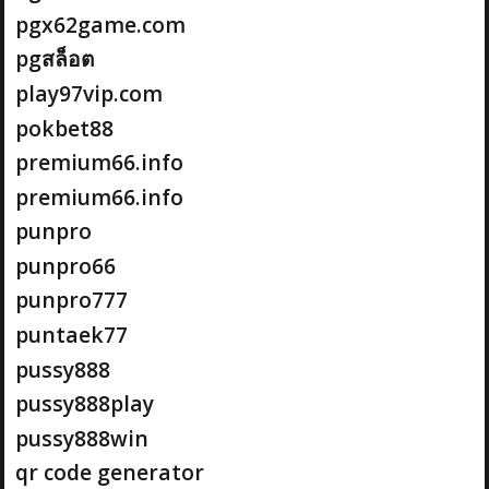
pgx62game.com
pgสล็อต
play97vip.com
pokbet88
premium66.info
premium66.info
punpro
punpro66
punpro777
puntaek77
pussy888
pussy888play
pussy888win
qr code generator