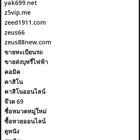
yak699.net
z5vip.me
zeed1911.com
zeus66
zeus88new.com
ขายทะเบียนรถ
ขายส่งบุหรี่ไฟฟ้า
คอมิค
คาสิโน
คาสิโนออนไลน์
จ๊วด 69
ชื่อหมวดหมู่ใหม่
ซื้อหวยออนไลน์
ดูหนัง