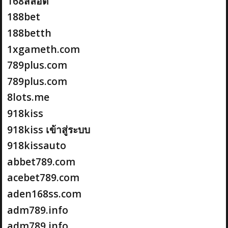
168สล็อต
188bet
188betth
1xgameth.com
789plus.com
789plus.com
8lots.me
918kiss
918kiss เข้าสู่ระบบ
918kissauto
abbet789.com
acebet789.com
aden168ss.com
adm789.info
adm789.info