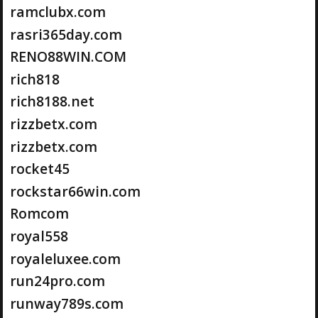
ramclubx.com
rasri365day.com
RENO88WIN.COM
rich818
rich8188.net
rizzbetx.com
rizzbetx.com
rocket45
rockstar66win.com
Romcom
royal558
royaleluxee.com
run24pro.com
runway789s.com