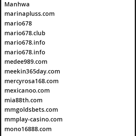
Manhwa
marinapluss.com
mario678
mario678.club
mario678.info
mario678.info
medee989.com
meekin365day.com
mercyrosa168.com
mexicanoo.com
mia88th.com
mmgoldsbets.com
mmplay-casino.com
mono16888.com