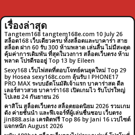
เรื่องล่าสุด
Tangtem168 tangtem168e.com 10 July 26
สล็อต168 เว็บเดียวครบ ทั้งสล็อตและบาคาร่า สาย
สล็อต ฝาก 60 รับ 300 ห้ามพลาด เล่นลื่น ไม่มีสะดุด
คุ้มค่าการเดิมพัน ที่สุดในวงการ สล็อตเว็บตรง ห้าม
พลาด โปรดีรออยู่ Top 13 by Eileen
Sexy168 เว็บไพ่สดที่ตอบโจทย์คนยุคใหม่ Top 29
by Hosea sexy168c.com ลุ้นรับ I PHONE17
PRO MAX ระบบอัตโนมัติเจ้าแรก บาคาร่าสด ดีล
เลอร์สาวสวย บาคาร่า168 เปิดเกมไว รับโปรใหญ่
ไปเลย 24 กันยายน 26
คาสิโน สล็อตเว็บตรง สล็อตยอดนิยม 2026 รวมเกม
ดัง ค่ายชั้นนำ และฟีเจอร์ที่ผู้เล่นชื่นชอบ เว็บตรง
jin888.asia เครดิตฟรี Top 86 by Jani 16 เวปไซต์
แจกหนัก August 2026