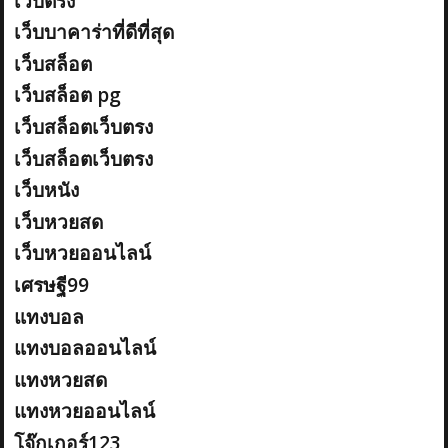
เว็บตรง
เว็บบาคาร่าที่ดีที่สุด
เว็บสล็อต
เว็บสล็อต pg
เว็บสล็อตเว็บตรง
เว็บสล็อตเว็บตรง
เว็บหนัง
เว็บหวยสด
เว็บหวยออนไลน์
เศรษฐี99
แทงบอล
แทงบอลออนไลน์
แทงหวยสด
แทงหวยออนไลน์
โจ๊กเกอร์123