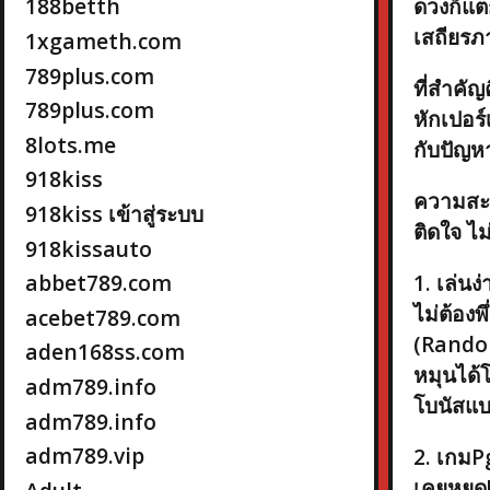
ดวงก็แตก
188betth
เสถียรภา
1xgameth.com
789plus.com
ที่สำคัญ
789plus.com
หักเปอร
8lots.me
กับปัญหา
918kiss
ความสะดุ
918kiss เข้าสู่ระบบ
ติดใจ ไ
918kissauto
1. เล่นง
abbet789.com
ไม่ต้อง
acebet789.com
(Random
aden168ss.com
หมุนได้
adm789.info
โบนัสแบ
adm789.info
adm789.vip
2. เกมP
เคยหยุด