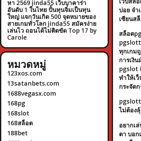
เว็บสล็
หา 2569 jinda55 เว็บบาคาร่า
อันดับ 1 ในไทย ปั้นทุนจิ๋มเป็นทุน
บ่อย จำเ
ใหญ่ แจกวันเกิด 500 จุดหมายของ
เซียนสล็
สายเกมทั่วโลก jinda55 สมัครง่าย
เล่นไว ถอนได้ไม่ติดขัด Top 17 by
สล็อตpg 
Carole
pgslotth
ทุกเกมถู
การเงิน
หมวดหมู่
pgslot ถ
123xos.com
ทำให้เว็
13satanbets.com
กระจัดกร
1688vegasx.com
pgslotth
168pg
ไม่ต้อง
168slot
168สล็อต
อยากเล่
188bet
ตา บอกเล