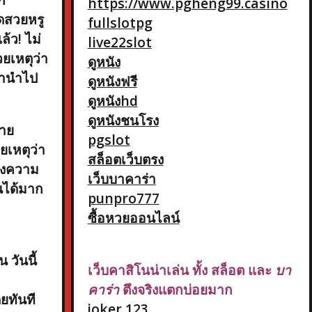
https://www.pgheng99.casino
ิดสวยหรู
fullslotpg
้ว! ไม่
live22slot
วยเหตุว่า
ดูหนัง
ว่านำไป
ดูหนังฟรี
ดูหนังhd
ดูหนังชนโรง
มาย
pgslot
ยเหตุว่า
สล็อตเว็บตรง
ั้งความ
เว็บบาคาร่า
นได้มาก
punpro777
ซื้อหวยออนไลน์
 วันนี้
เว็บคาสิโนน่าเล่น ทั้ง
สล็อต
และ
บา
คาร่า
ตึงจริงแตกบ่อยมาก
ดยทันที
joker 123