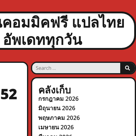
านคอมมิคฟรี แปลไทย
อัพเดททุกวัน
S
S
e
E
a
A
R
r
คลังเก็บ
 52
C
c
H
กรกฎาคม 2026
h
f
มิถุนายน 2026
o
พฤษภาคม 2026
r
:
เมษายน 2026