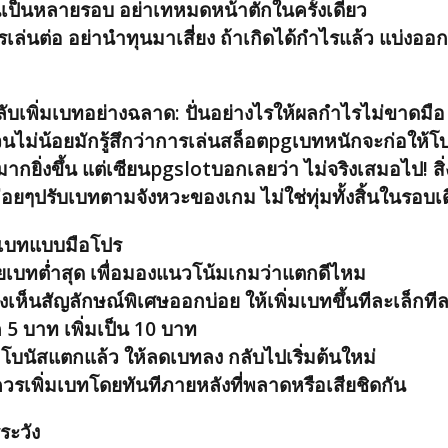
ุนเป็นหลายรอบ อย่าเทหมดหน้าตักในครั้งเดียว
รเล่นต่อ อย่านำทุนมาเสี่ยง ถ้าเกิดได้กำไรแล้ว แบ่งออ
ดลับเพิ่มเบทอย่างฉลาด: ปั่นอย่างไรให้ผลกำไรไม่ขาดมือ
ไม่น้อยมักรู้สึกว่าการเล่นสล็อตpgเบทหนักจะก่อให้โ
ากยิ่งขึ้น แต่เซียนpgslotบอกเลยว่า ไม่จริงเสมอไป! สิ
่อยๆปรับเบทตามจังหวะของเกม ไม่ใช่ทุ่มทั้งสิ้นในรอบเ
่มเบทแบบมือโปร
ด้วยเบทต่ำสุด เพื่อมองแนวโน้มเกมว่าแตกดีไหม
องเห็นสัญลักษณ์พิเศษออกบ่อย ให้เพิ่มเบทขึ้นทีละเล็กที
 5 บาท เพิ่มเป็น 10 บาท
กโบนัสแตกแล้ว ให้ลดเบทลง กลับไปเริ่มต้นใหม่
ควรเพิ่มเบทโดยทันทีภายหลังที่พลาดหรือเสียชิดกัน
รระวัง