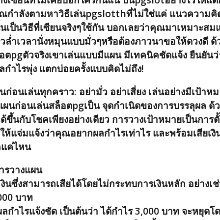
คุณกำลังตามหาวิธีเล่นpgslotthที่ไม่ใช่แค่ แนวความค
้นเป็นวิธีที่เซียนจริงๆใช้กัน บอกเลยว่าคุณมาเหมาะสมแล
เวล่ำเวลานั่งหมุนแบบมั่วๆหรือต้องภาวนาขอให้ดวงดี ด้
็อตpgตัวจริงเขาเล่นแบบมีแผน มีเทคนิคชัดแจ้ง ยืนยัน
ลกำไรพุ่ง แตกบ่อยครั้งแบบคิดไม่ถึง!
นก่อนเล่นทุกคราว: อย่ามั่ว อย่าเสี่ยง เล่นอย่างมีเป้าห
ผนก่อนเล่นสล็อตpgเป็น จุดกำเนิดของการบรรลุผล ด้ว
ได้ขึ้นกับโชคเพียงอย่างเดียว การวางเป้าหมายเป็นการต
ยให้แจ่มแจ้งว่าคุณอยากผลกำไรเท่าไร และพร้อมเสียเงิ
กแค่ไหน
การวางแผน
เงินซึ่งสามารถเสียได้โดยไม่กระทบการเงินหลัก อย่างเช่น
,000 บาท
้าผลกำไรแจ้งชัด เป็นต้นว่า ได้กำไร 3,000 บาท จะหยุดโ