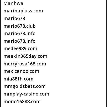
Manhwa
marinapluss.com
mario678
mario678.club
mario678.info
mario678.info
medee989.com
meekin365day.com
mercyrosa168.com
mexicanoo.com
mia88th.com
mmgoldsbets.com
mmplay-casino.com
mono16888.com