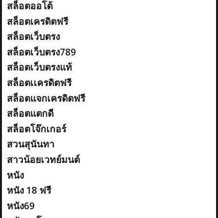
สล็อตออโต้
สล็อตเครดิตฟรี
สล็อตเว็บตรง
สล็อตเว็บตรง789
สล็อตเว็บตรงแท้
สล็อตเเครดิตฟรี
สล็อตแจกเครดิตฟรี
สล็อตแตกดี
สล็อตโจ๊กเกอร์
สวนสุนันทา
สาวน้อยเวทย์มนต์
หนัง
หนัง 18 ฟรี
หนัง69