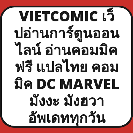
VIETCOMIC เว็
ปอ่านการ์ตูนออน
ไลน์ อ่านคอมมิค
ฟรี แปลไทย คอม
มิค DC MARVEL
มังงะ มังฮวา
อัพเดททุกวัน