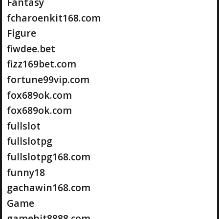
Fantasy
fcharoenkit168.com
Figure
fiwdee.bet
fizz169bet.com
fortune99vip.com
fox689ok.com
fox689ok.com
fullslot
fullslotpg
fullslotpg168.com
funny18
gachawin168.com
Game
gamehit8888.com