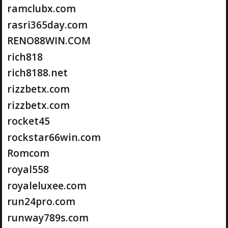
ramclubx.com
rasri365day.com
RENO88WIN.COM
rich818
rich8188.net
rizzbetx.com
rizzbetx.com
rocket45
rockstar66win.com
Romcom
royal558
royaleluxee.com
run24pro.com
runway789s.com