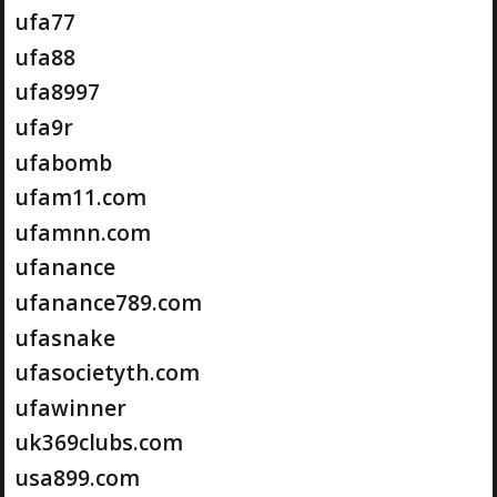
ufa77
ufa88
ufa8997
ufa9r
ufabomb
ufam11.com
ufamnn.com
ufanance
ufanance789.com
ufasnake
ufasocietyth.com
ufawinner
uk369clubs.com
usa899.com