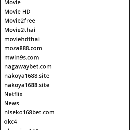
Movie
Movie HD
Movie2free
Movie2thai
moviehdthai
moza888.com
mwin9s.com
nagawaybet.com
nakoya1688.site
nakoya1688.site
Netflix
News
niseko168bet.com
okc4