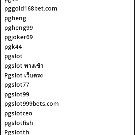
pggold168bet.com
pgheng
pgheng99
pgjoker69
pgk44
pgslot
pgslot ทางเข้า
Pgslot เว็บตรง
pgslot77
pgslot99
pgslot999bets.com
pgslotceo
pgslotfish
Pgslotth