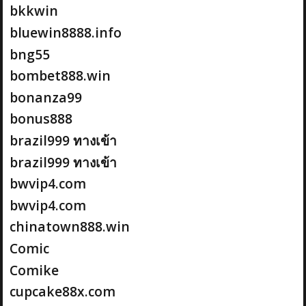
bkkwin
bluewin8888.info
bng55
bombet888.win
bonanza99
bonus888
brazil999 ทางเข้า
brazil999 ทางเข้า
bwvip4.com
bwvip4.com
chinatown888.win
Comic
Comike
cupcake88x.com