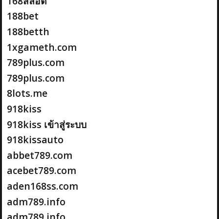
168สล็อต
188bet
188betth
1xgameth.com
789plus.com
789plus.com
8lots.me
918kiss
918kiss เข้าสู่ระบบ
918kissauto
abbet789.com
acebet789.com
aden168ss.com
adm789.info
adm789.info