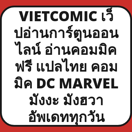
VIETCOMIC เว็
ปอ่านการ์ตูนออน
ไลน์ อ่านคอมมิค
ฟรี แปลไทย คอม
มิค DC MARVEL
มังงะ มังฮวา
อัพเดททุกวัน