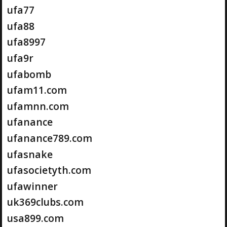
ufa77
ufa88
ufa8997
ufa9r
ufabomb
ufam11.com
ufamnn.com
ufanance
ufanance789.com
ufasnake
ufasocietyth.com
ufawinner
uk369clubs.com
usa899.com