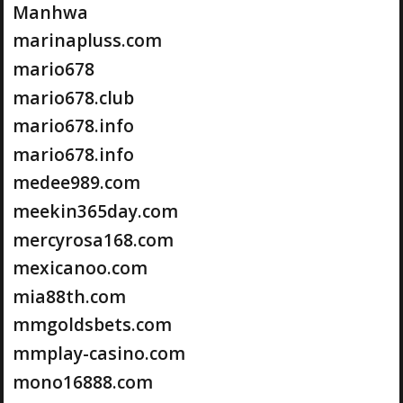
Manhwa
marinapluss.com
mario678
mario678.club
mario678.info
mario678.info
medee989.com
meekin365day.com
mercyrosa168.com
mexicanoo.com
mia88th.com
mmgoldsbets.com
mmplay-casino.com
mono16888.com