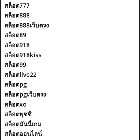
สล็อต777
สล็อต888
สล็อต888เว็บตรง
สล็อต89
สล็อต918
สล็อต918kiss
สล็อต99
สล็อตlive22
สล็อตpg
สล็อตpgเว็บตรง
สล็อตxo
สล็อตพุซซี่
สล็อตมันนี่เกม
สล็อตออนไลน์