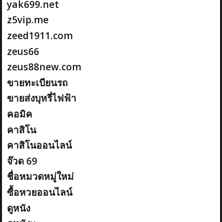
yak699.net
z5vip.me
zeed1911.com
zeus66
zeus88new.com
ขายทะเบียนรถ
ขายส่งบุหรี่ไฟฟ้า
คอมิค
คาสิโน
คาสิโนออนไลน์
จ๊วด 69
ชื่อหมวดหมู่ใหม่
ซื้อหวยออนไลน์
ดูหนัง