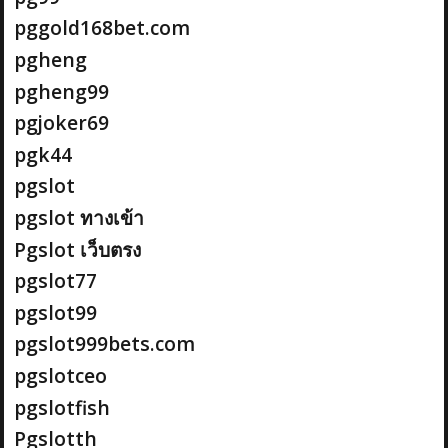
pggold168bet.com
pgheng
pgheng99
pgjoker69
pgk44
pgslot
pgslot ทางเข้า
Pgslot เว็บตรง
pgslot77
pgslot99
pgslot999bets.com
pgslotceo
pgslotfish
Pgslotth