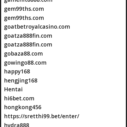
gem99ths.com
gem99ths.com
goatbetroyalcasino.com
goatza888fin.com
goatza888fin.com
gobaza88.com
gowingo88.com
happy168
hengjing168
Hentai
hi6bet.com
hongkong456
https://sretthi99.bet/enter/
hydra888