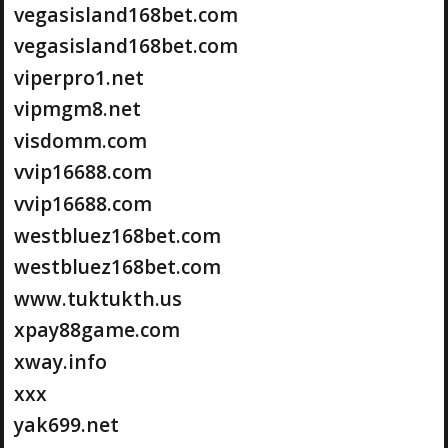
vegasisland168bet.com
vegasisland168bet.com
viperpro1.net
vipmgm8.net
visdomm.com
vvip16688.com
vvip16688.com
westbluez168bet.com
westbluez168bet.com
www.tuktukth.us
xpay88game.com
xway.info
xxx
yak699.net