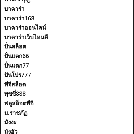
บาคาร่า
บาคาร่า168
บาคาร่าออนไลน์
บาคาร่าเว็บไหนดี
ปั่นสล็อต
ปั่นแตก66
ปั่นแตก77
ปันโปร777
พีจีสล็อต
พุซซี่888
ฟลูสล็อตพีจี
ม.ราชภัฏ
มังงะ
มังฮัว