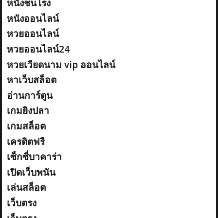
หนังชนโรง
หนังออนไลน์
หวยออนไลน์
หวยออนไลน์24
หวยเวียดนาม vip ออนไลน์
หาเว็บสล็อต
อ่านการ์ตูน
เกมยิงปลา
เกมสล็อต
เครดิตฟรี
เซ็กซี่บาคาร่า
เปิดเว็บพนัน
เล่นสล็อต
เว็บตรง