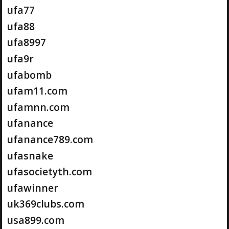
ufa77
ufa88
ufa8997
ufa9r
ufabomb
ufam11.com
ufamnn.com
ufanance
ufanance789.com
ufasnake
ufasocietyth.com
ufawinner
uk369clubs.com
usa899.com