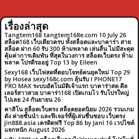
เรื่องล่าสุด
Tangtem168 tangtem168e.com 10 July 26
สล็อต168 เว็บเดียวครบ ทั้งสล็อตและบาคาร่า สาย
สล็อต ฝาก 60 รับ 300 ห้ามพลาด เล่นลื่น ไม่มีสะดุด
คุ้มค่าการเดิมพัน ที่สุดในวงการ สล็อตเว็บตรง ห้าม
พลาด โปรดีรออยู่ Top 13 by Eileen
Sexy168 เว็บไพ่สดที่ตอบโจทย์คนยุคใหม่ Top 29
by Hosea sexy168c.com ลุ้นรับ I PHONE17
PRO MAX ระบบอัตโนมัติเจ้าแรก บาคาร่าสด ดีล
เลอร์สาวสวย บาคาร่า168 เปิดเกมไว รับโปรใหญ่
ไปเลย 24 กันยายน 26
คาสิโน สล็อตเว็บตรง สล็อตยอดนิยม 2026 รวมเกม
ดัง ค่ายชั้นนำ และฟีเจอร์ที่ผู้เล่นชื่นชอบ เว็บตรง
jin888.asia เครดิตฟรี Top 86 by Jani 16 เวปไซต์
แจกหนัก August 2026