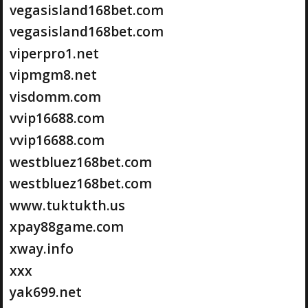
vegasisland168bet.com
vegasisland168bet.com
viperpro1.net
vipmgm8.net
visdomm.com
vvip16688.com
vvip16688.com
westbluez168bet.com
westbluez168bet.com
www.tuktukth.us
xpay88game.com
xway.info
xxx
yak699.net