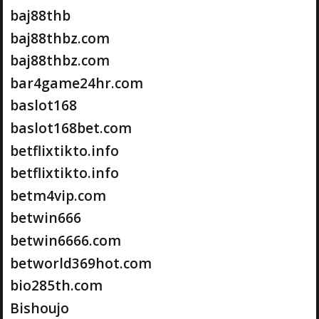
baj88thb
baj88thbz.com
baj88thbz.com
bar4game24hr.com
baslot168
baslot168bet.com
betflixtikto.info
betflixtikto.info
betm4vip.com
betwin666
betwin6666.com
betworld369hot.com
bio285th.com
Bishoujo