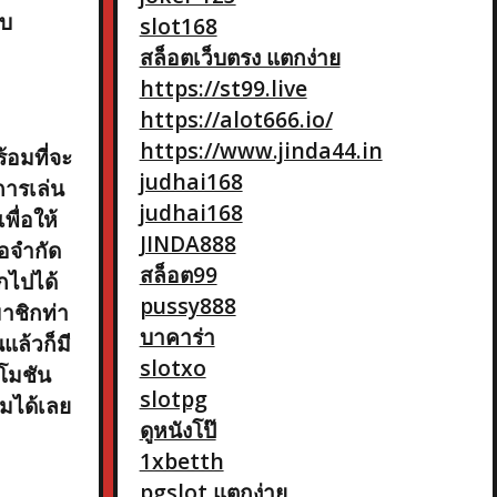
บบ
slot168
สล็อตเว็บตรง แตกง่าย
https://st99.live
https://alot666.io/
https://www.jinda44.in
้อมที่จะ
judhai168
การเล่น
judhai168
พื่อให้
JINDA888
้อจำกัด
สล็อต99
กไปได้
pussy888
มาชิกท่า
บาคาร่า
แล้วก็มี
slotxo
รโมชัน
slotpg
กมได้เลย
ดูหนังโป๊
1xbetth
pgslot แตกง่าย