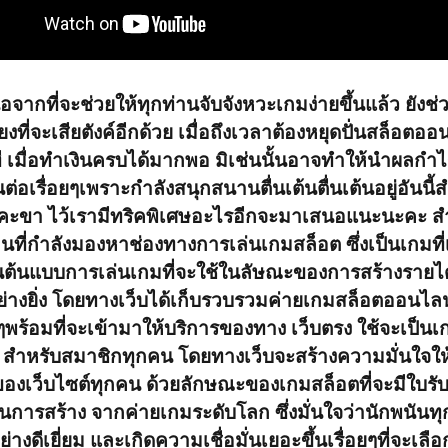
จากที่จะช่วยให้ทุกท่านจับจังหวะเกมง่ายขึ้นแล้ว ยังช
ยงที่จะเสียตังค์อีกด้วย เมื่อถึงเวลาต้องหยุดปั่นสล็อตออ
ี เมื่อทำเงินครบได้มากพอ มิเช่นนั้นอาจทำให้นำผลกำไร
ต่อเรื่อยๆเพราะกำลังสนุกสนานตื่นเต้นตื่นเต้นอยู่อันนี้
ะขา ไว้เรามีทริคพิเศษอะไรอีกจะมาเสนอแนะนะคะ ส
นที่กำลังมองหาช่องทางการเล่นเกมสล็อต ซึ่งเป็นเกมที่เ
เป็นต้นแบบการเล่นเกมที่จะใช้ในลัษณะของการสร้างรายไ
างยิ่ง โดยทางเว็บได้เก็บรวบรวมค่ายเกมสล็อตออนไลน์ที
างๆพร้อมที่จะเข้ามาให้บริการของทาง เว็บตรง ใช้จะเป็นเก
สำหรับสมาชิกทุกคน โดยทางเว็บจะสร้างความมั่นใจให
องเว็บไซต์ทุกคน ด้วยลักษณะของเกมสล็อตที่จะมีใบรั
การสร้าง จากค่ายเกมระดับโลก ซึ่งมั่นใจว่านักพนันท
อย่างดีเยี่ยม และเกิดความเชื่อมั่นเยอะขึ้นเรื่อยๆที่จะเลือ