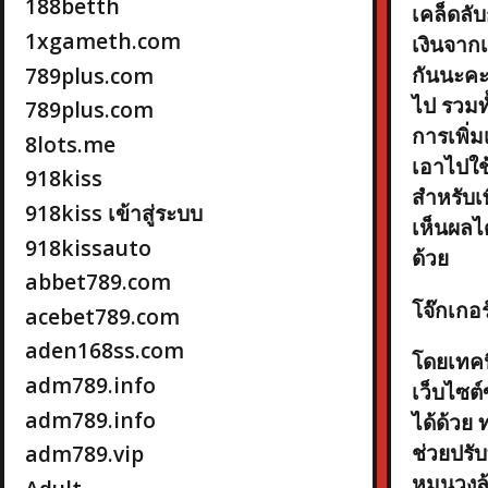
188betth
เคล็ดลั
1xgameth.com
เงินจาก
กันนะคะ
789plus.com
ไป รวมทั
789plus.com
การเพิ่
8lots.me
เอาไปใช้
918kiss
สำหรับเพ
918kiss เข้าสู่ระบบ
เห็นผลไ
918kissauto
ด้วย
abbet789.com
โจ๊กเกอ
acebet789.com
aden168ss.com
โดยเทคน
adm789.info
เว็บไซต์
adm789.info
ได้ด้วย
ช่วยปรับ
adm789.vip
หมุนวงล