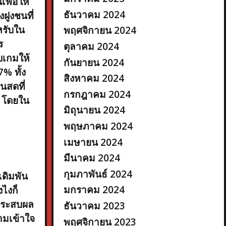
เพื่อให้
ธันวาคม 2024
งฝูงชนที่
หรับใน
พฤศจิกายน 2024
ร
ตุลาคม 2024
บเกมให้
กันยายน 2024
% ทั้ง
สิงหาคม 2024
นสดที่
กรกฎาคม 2024
่ำ โดยใน
มิถุนายน 2024
พฤษภาคม 2024
เมษายน 2024
มีนาคม 2024
ง
กุมภาพันธ์ 2024
ดิมพัน
มกราคม 2024
งไงก็
กประสบผล
ธันวาคม 2023
ามเข้าใจ
พฤศจิกายน 2023