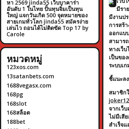
เว็บไ
หา 2569 jinda55 เว็บบาคาร่า
มีราย
อันดับ 1 ในไทย ปั้นทุนจิ๋มเป็นทุน
ใหญ่ แจกวันเกิด 500 จุดหมายของ
มีงานปร
สายเกมทั่วโลก jinda55 สมัครง่าย
การสร้า
เล่นไว ถอนได้ไม่ติดขัด Top 17 by
ออกแบบแ
Carole
สามารถที
ทางเว็บไ
หมวดหมู่
เป็นของต
ระบบเกม
123xos.com
13satanbets.com
ชี้แนะล
1688vegasx.com
สมาชิกใ
168pg
joker1
168slot
จากเว็บ
168สล็อต
ไม่มีเส
188bet
สำเร็จแ