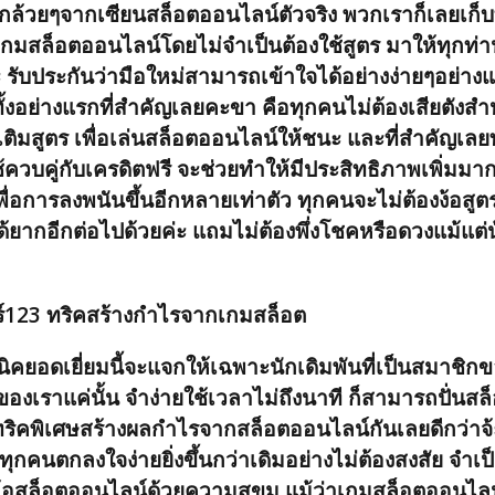
บกล้วยๆจากเซียนสล็อตออนไลน์ตัวจริง พวกเราก็เลยเก็
เกมสล็อตออนไลน์โดยไม่จำเป็นต้องใช้สูตร มาให้ทุกท่า
 รับประกันว่ามือใหม่สามารถเข้าใจได้อย่างง่ายๆอย่าง
้งอย่างแรกที่สำคัญเลยคะขา คือทุกคนไม่ต้องเสียตังสำห
มเติมสูตร เพื่อเล่นสล็อตออนไลน์ให้ชนะ และที่สำคัญเลย
ควบคู่กับเครดิตฟรี จะช่วยทำให้มีประสิทธิภาพเพิ่มมาก
ื่อการลงพนันขึ้นอีกหลายเท่าตัว ทุกคนจะไม่ต้องง้อสูตร
ด้ยากอีกต่อไปด้วยค่ะ แถมไม่ต้องพึ่งโชคหรือดวงแม้แต่
ร์123 ทริคสร้างกำไรจากเกมสล็อต
ิคยอดเยี่ยมนี้จะแจกให้เฉพาะนักเดิมพันที่เป็นสมาชิก
ของเราแค่นั้น จำง่ายใช้เวลาไม่ถึงนาที ก็สามารถปั่นสล็
 ทริคพิเศษสร้างผลกำไรจากสล็อตออนไลน์กันเลยดีกว่าจ้ะ
ทุกคนตกลงใจง่ายยิ่งขึ้นกว่าเดิมอย่างไม่ต้องสงสัย จำเป
้อสล็อตออนไลน์ด้วยความสุขุม แม้ว่าเกมสล็อตออนไลน์ท