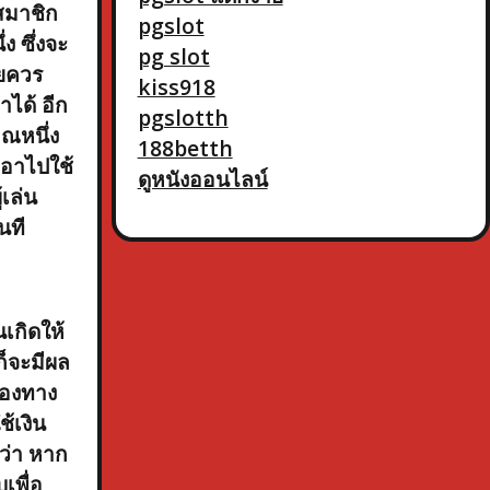
สมาชิก
pgslot
ง ซึ่งจะ
pg slot
ดยควร
kiss918
ได้ อีก
pgslotth
ณหนึ่ง
188betth
ะเอาไปใช้
ดูหนังออนไลน์
เล่น
นที
เกิดให้
ก็จะมีผล
ของทาง
ช้เงิน
ว่า หาก
เพื่อ