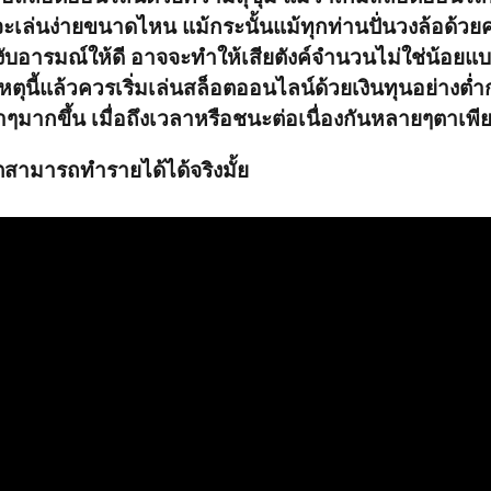
ะเล่นง่ายขนาดไหน แม้กระนั้นแม้ทุกท่านปั่นวงล้อด้วย
งับอารมณ์ให้ดี อาจจะทำให้เสียตังค์จำนวนไม่ใช่น้อยแบบ
เหตุนี้แล้วควรเริ่มเล่นสล็อตออนไลน์ด้วยเงินทุนอย่างต่ำ
ๆมากขึ้น เมื่อถึงเวลาหรือชนะต่อเนื่องกันหลายๆตาเพีย
ตสามารถทำรายได้ได้จริงมั้ย