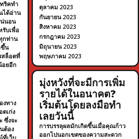
บทริคทำ
ตุลาคม 2023
นได้อ่าน
กันยายน 2023
แน่นอน
สิงหาคม 2023
รับเพื่อ
กรกฎาคม 2023
ทุกท่าน
มิถุนายน 2023
ขึ้น
พฤษภาคม 2023
สล็อตที่
น้อยอีก
มุ่งหวังที่จะมีการเพิ่ม
รายได้ในอนาคต?
เริ่มต้นโดยลงมือทำ
ของทาง
อตเก่ง
เลยวันนี้
 ซึ่งจะ
การบรรลุผลมักเกิดขึ้นเมื่อคุณก้าว
็นต้อง
ออกไปนอกเขตของความสะดวก
ี่เว็บ