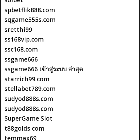
spbetflik888.com
sqgame555s.com
sretthi99
ss168vip.com
ssc168.com
ssgame666
ssgame666 เข้าสู่ระบบ ล่าสุด
starrich99.com
stellabet789.com
sudyod888s.com
sudyod888s.com
SuperGame Slot
t88golds.com
temmax69