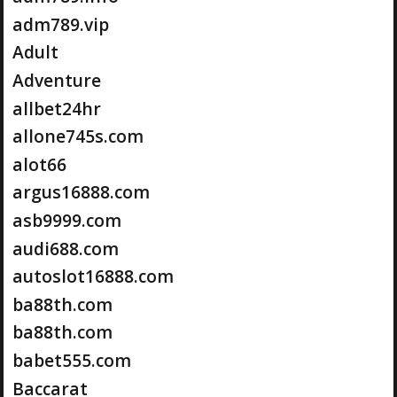
adm789.vip
Adult
Adventure
allbet24hr
allone745s.com
alot66
argus16888.com
asb9999.com
audi688.com
autoslot16888.com
ba88th.com
ba88th.com
babet555.com
Baccarat