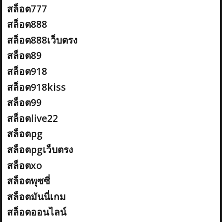
สล็อต777
สล็อต888
สล็อต888เว็บตรง
สล็อต89
สล็อต918
สล็อต918kiss
สล็อต99
สล็อตlive22
สล็อตpg
สล็อตpgเว็บตรง
สล็อตxo
สล็อตพุซซี่
สล็อตมันนี่เกม
สล็อตออนไลน์