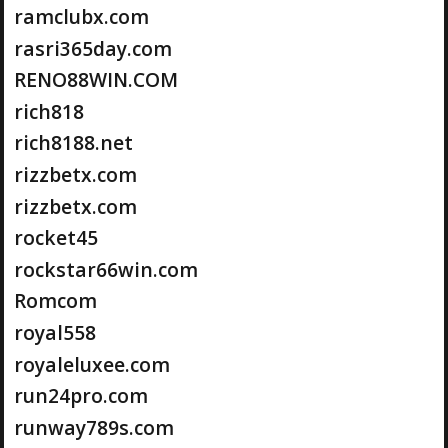
ramclubx.com
rasri365day.com
RENO88WIN.COM
rich818
rich8188.net
rizzbetx.com
rizzbetx.com
rocket45
rockstar66win.com
Romcom
royal558
royaleluxee.com
run24pro.com
runway789s.com