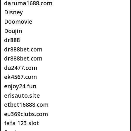
daruma1688.com
Disney
Doomovie
Doujin
dr888
dr888bet.com
dr888bet.com
du2477.com
ek4567.com
enjoy24.fun
erisauto.site
etbet16888.com
eu369clubs.com
fafa 123 slot