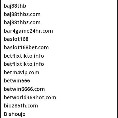
baj88thb
baj88thbz.com
baj88thbz.com
bar4game24hr.com
baslot168
baslot168bet.com
betflixtikto.info
betflixtikto.info
betm4vip.com
betwin666
betwin6666.com
betworld369hot.com
bio285th.com
Bishoujo