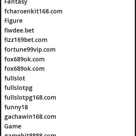
Fantasy
fcharoenkit168.com
Figure
fiwdee.bet
fizz169bet.com
fortune99vip.com
fox689ok.com
fox689ok.com
fullslot
fullslotpg
fullslotpg168.com
funny18
gachawin168.com
Game
gamehit8888.com