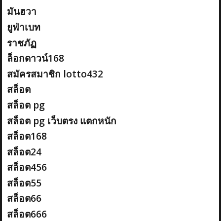
มันฮวา
ยูฟ่าเบท
ราชภัฏ
ล็อกดาวน์168
สมัครสมาชิก lotto432
สล็อต
สล็อต pg
สล็อต pg เว็บตรง แตกหนัก
สล็อต168
สล็อต24
สล็อต456
สล็อต55
สล็อต66
สล็อต666