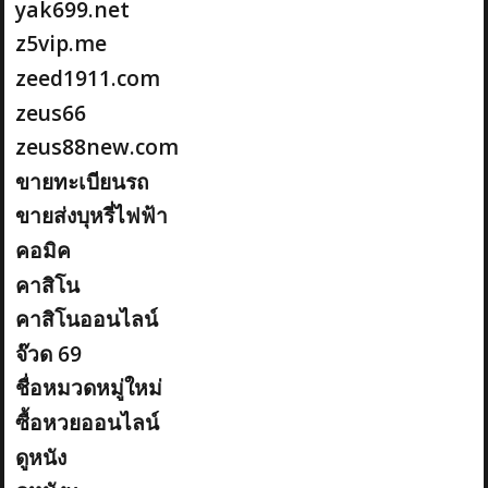
yak699.net
z5vip.me
zeed1911.com
zeus66
zeus88new.com
ขายทะเบียนรถ
ขายส่งบุหรี่ไฟฟ้า
คอมิค
คาสิโน
คาสิโนออนไลน์
จ๊วด 69
ชื่อหมวดหมู่ใหม่
ซื้อหวยออนไลน์
ดูหนัง