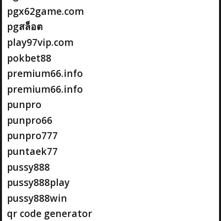
pgx62game.com
pgสล็อต
play97vip.com
pokbet88
premium66.info
premium66.info
punpro
punpro66
punpro777
puntaek77
pussy888
pussy888play
pussy888win
qr code generator