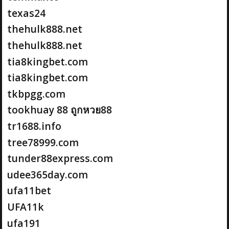
texas24
thehulk888.net
thehulk888.net
tia8kingbet.com
tia8kingbet.com
tkbpgg.com
tookhuay 88 ถูกหวย88
tr1688.info
tree78999.com
tunder88express.com
udee365day.com
ufa11bet
UFA11k
ufa191