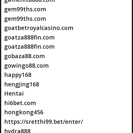
gem99ths.com
gem99ths.com
goatbetroyalcasino.com
goatza888fin.com
goatza888fin.com
gobaza88.com
gowingo88.com
happy168
hengjing168
Hentai
hi6bet.com
hongkong456
https://sretthi99.bet/enter/
hydra888