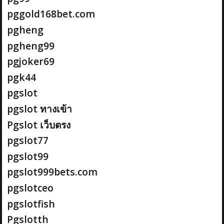
pggold168bet.com
pgheng
pgheng99
pgjoker69
pgk44
pgslot
pgslot ทางเข้า
Pgslot เว็บตรง
pgslot77
pgslot99
pgslot999bets.com
pgslotceo
pgslotfish
Pgslotth