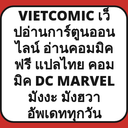
VIETCOMIC เว็
ปอ่านการ์ตูนออน
ไลน์ อ่านคอมมิค
ฟรี แปลไทย คอม
มิค DC MARVEL
มังงะ มังฮวา
อัพเดททุกวัน