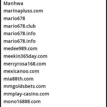
Manhwa
marinapluss.com
mario678
mario678.club
mario678.info
mario678.info
medee989.com
meekin365day.com
mercyrosa168.com
mexicanoo.com
mia88th.com
mmgoldsbets.com
mmplay-casino.com
mono16888.com