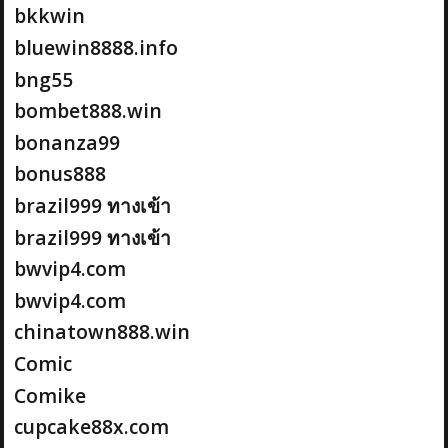
bkkwin
bluewin8888.info
bng55
bombet888.win
bonanza99
bonus888
brazil999 ทางเข้า
brazil999 ทางเข้า
bwvip4.com
bwvip4.com
chinatown888.win
Comic
Comike
cupcake88x.com