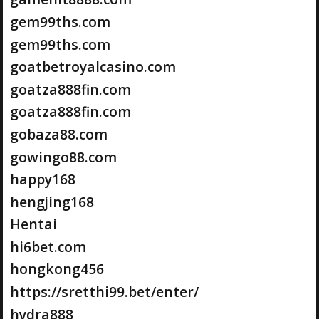
gem99ths.com
gem99ths.com
goatbetroyalcasino.com
goatza888fin.com
goatza888fin.com
gobaza88.com
gowingo88.com
happy168
hengjing168
Hentai
hi6bet.com
hongkong456
https://sretthi99.bet/enter/
hydra888