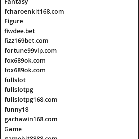
Fantasy
fcharoenkit168.com
Figure
fiwdee.bet
fizz169bet.com
fortune99vip.com
fox689ok.com
fox689ok.com
fullslot
fullslotpg
fullslotpg168.com
funny18
gachawin168.com
Game
gamehit8888.com