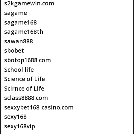
s2kgamewin.com
sagame
sagame168
sagame168th
sawan888
sbobet
sbotop1688.com
School life
Science of Life
Scirnce of Life
sclass8888.com
sexxybet168-casino.com
sexy168
sexy168vip