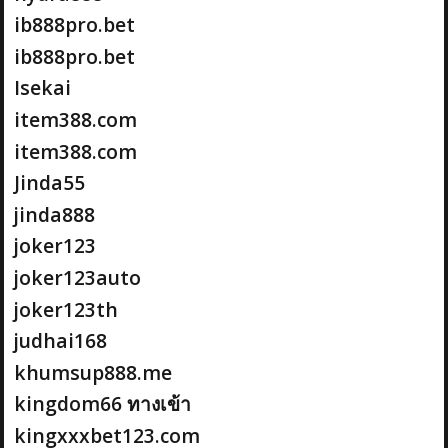
ib888pro.bet
ib888pro.bet
Isekai
item388.com
item388.com
Jinda55
jinda888
joker123
joker123auto
joker123th
judhai168
khumsup888.me
kingdom66 ทางเข้า
kingxxxbet123.com