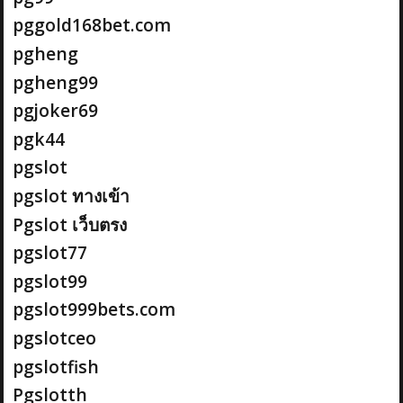
pggold168bet.com
pgheng
pgheng99
pgjoker69
pgk44
pgslot
pgslot ทางเข้า
Pgslot เว็บตรง
pgslot77
pgslot99
pgslot999bets.com
pgslotceo
pgslotfish
Pgslotth