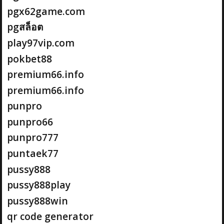
pgx62game.com
pgสล็อต
play97vip.com
pokbet88
premium66.info
premium66.info
punpro
punpro66
punpro777
puntaek77
pussy888
pussy888play
pussy888win
qr code generator