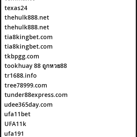
texas24
thehulk888.net
thehulk888.net
tia8kingbet.com
tia8kingbet.com
tkbpgg.com
tookhuay 88 ถูกหวย88
tr1688.info
tree78999.com
tunder88express.com
udee365day.com
ufa11bet
UFA11k
ufa191