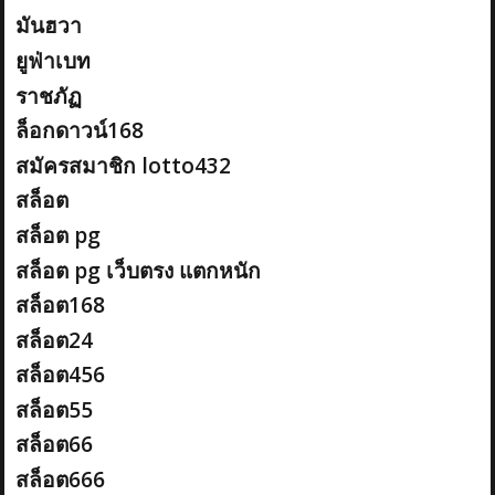
มันฮวา
ยูฟ่าเบท
ราชภัฏ
ล็อกดาวน์168
สมัครสมาชิก lotto432
สล็อต
สล็อต pg
สล็อต pg เว็บตรง แตกหนัก
สล็อต168
สล็อต24
สล็อต456
สล็อต55
สล็อต66
สล็อต666