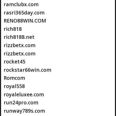
ramclubx.com
rasri365day.com
RENO88WIN.COM
rich818
rich8188.net
rizzbetx.com
rizzbetx.com
rocket45
rockstar66win.com
Romcom
royal558
royaleluxee.com
run24pro.com
runway789s.com