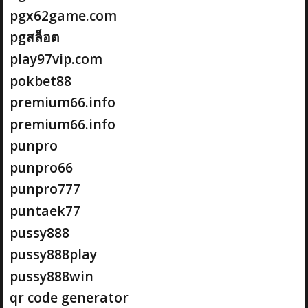
pgx62game.com
pgสล็อต
play97vip.com
pokbet88
premium66.info
premium66.info
punpro
punpro66
punpro777
puntaek77
pussy888
pussy888play
pussy888win
qr code generator