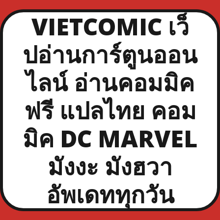
VIETCOMIC เว็
ปอ่านการ์ตูนออน
ไลน์ อ่านคอมมิค
ฟรี แปลไทย คอม
มิค DC MARVEL
มังงะ มังฮวา
อัพเดททุกวัน