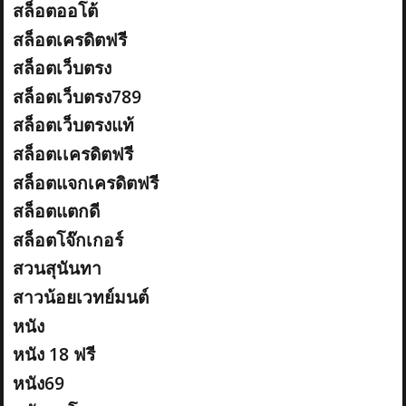
สล็อตออโต้
สล็อตเครดิตฟรี
สล็อตเว็บตรง
สล็อตเว็บตรง789
สล็อตเว็บตรงแท้
สล็อตเเครดิตฟรี
สล็อตแจกเครดิตฟรี
สล็อตแตกดี
สล็อตโจ๊กเกอร์
สวนสุนันทา
สาวน้อยเวทย์มนต์
หนัง
หนัง 18 ฟรี
หนัง69