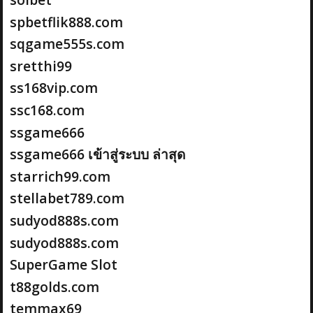
spbetflik888.com
sqgame555s.com
sretthi99
ss168vip.com
ssc168.com
ssgame666
ssgame666 เข้าสู่ระบบ ล่าสุด
starrich99.com
stellabet789.com
sudyod888s.com
sudyod888s.com
SuperGame Slot
t88golds.com
temmax69