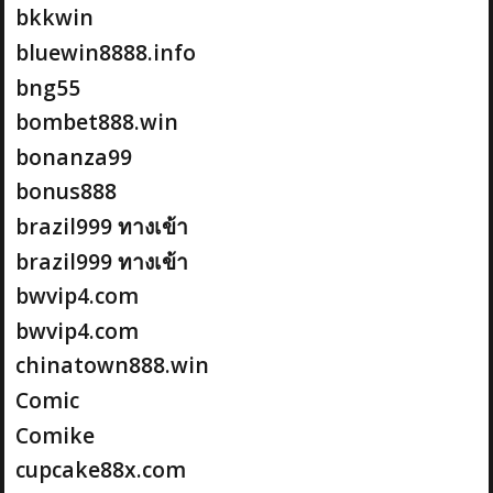
bkkwin
bluewin8888.info
bng55
bombet888.win
bonanza99
bonus888
brazil999 ทางเข้า
brazil999 ทางเข้า
bwvip4.com
bwvip4.com
chinatown888.win
Comic
Comike
cupcake88x.com