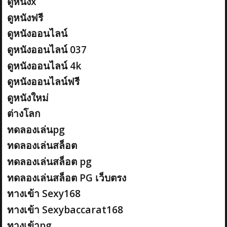
ดูหนังx
ดูหนังฟรี
ดูหนังออนไลน์
ดูหนังออนไลน์ 037
ดูหนังออนไลน์ 4k
ดูหนังออนไลน์ฟรี
ดูหนังใหม่
ต่างโลก
ทดลองเล่นpg
ทดลองเล่นสล็อต
ทดลองเล่นสล็อต pg
ทดลองเล่นสล็อต PG เว็บตรง
ทางเข้า Sexy168
ทางเข้า Sexybaccarat168
ทางเข้าpg