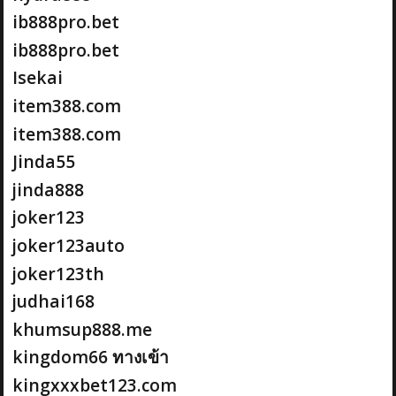
ib888pro.bet
ib888pro.bet
Isekai
item388.com
item388.com
Jinda55
jinda888
joker123
joker123auto
joker123th
judhai168
khumsup888.me
kingdom66 ทางเข้า
kingxxxbet123.com