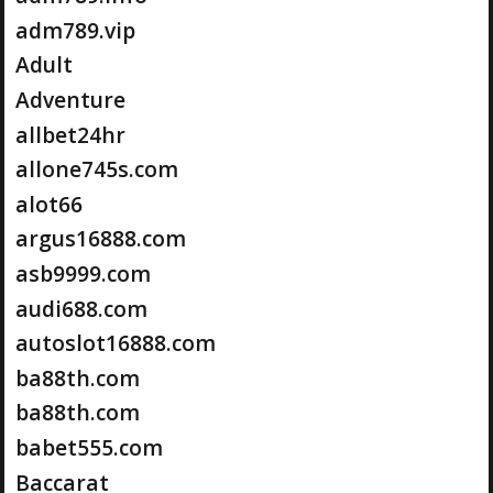
adm789.vip
Adult
Adventure
allbet24hr
allone745s.com
alot66
argus16888.com
asb9999.com
audi688.com
autoslot16888.com
ba88th.com
ba88th.com
babet555.com
Baccarat