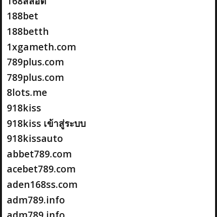
168สล็อต
188bet
188betth
1xgameth.com
789plus.com
789plus.com
8lots.me
918kiss
918kiss เข้าสู่ระบบ
918kissauto
abbet789.com
acebet789.com
aden168ss.com
adm789.info
adm789.info