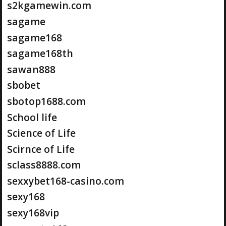
s2kgamewin.com
sagame
sagame168
sagame168th
sawan888
sbobet
sbotop1688.com
School life
Science of Life
Scirnce of Life
sclass8888.com
sexxybet168-casino.com
sexy168
sexy168vip