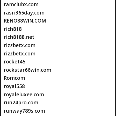
ramclubx.com
rasri365day.com
RENO88WIN.COM
rich818
rich8188.net
rizzbetx.com
rizzbetx.com
rocket45
rockstar66win.com
Romcom
royal558
royaleluxee.com
run24pro.com
runway789s.com