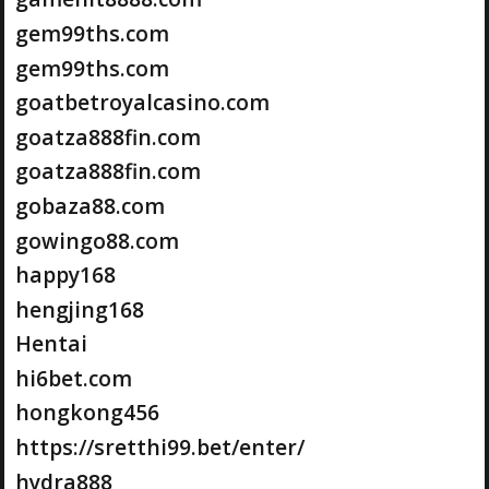
gem99ths.com
gem99ths.com
goatbetroyalcasino.com
goatza888fin.com
goatza888fin.com
gobaza88.com
gowingo88.com
happy168
hengjing168
Hentai
hi6bet.com
hongkong456
https://sretthi99.bet/enter/
hydra888