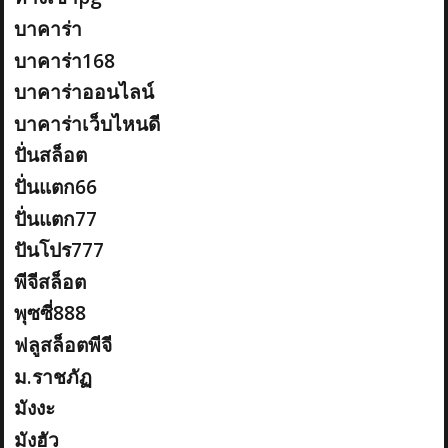
บาคาร่า
บาคาร่า168
บาคาร่าออนไลน์
บาคาร่าเว็บไหนดี
ปั่นสล็อต
ปั่นแตก66
ปั่นแตก77
ปันโปร777
พีจีสล็อต
พุซซี่888
ฟลูสล็อตพีจี
ม.ราชภัฏ
มังงะ
มังฮัว