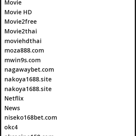
Movie
Movie HD
Movie2free
Movie2thai
moviehdthai
moza888.com
mwin9s.com
nagawaybet.com
nakoya1688.site
nakoya1688.site
Netflix
News
niseko168bet.com
okc4