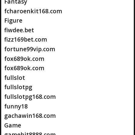
Fantasy
fcharoenkit168.com
Figure
fiwdee.bet
fizz169bet.com
fortune99vip.com
fox689ok.com
fox689ok.com
fullslot
fullslotpg
fullslotpg168.com
funny18
gachawin168.com
Game
gamehit8888.com