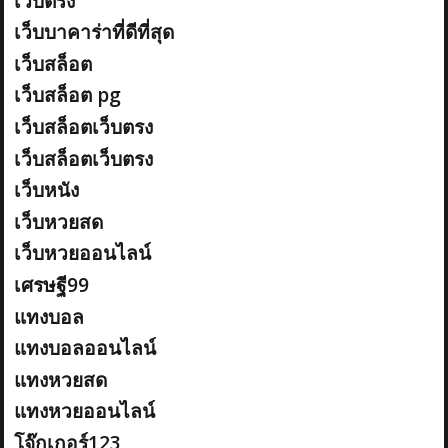
เว็บตรง
เว็บบาคาร่าที่ดีที่สุด
เว็บสล็อต
เว็บสล็อต pg
เว็บสล็อตเว็บตรง
เว็บสล็อตเว็บตรง
เว็บหนัง
เว็บหวยสด
เว็บหวยออนไลน์
เศรษฐี99
แทงบอล
แทงบอลออนไลน์
แทงหวยสด
แทงหวยออนไลน์
โจ๊กเกอร์123