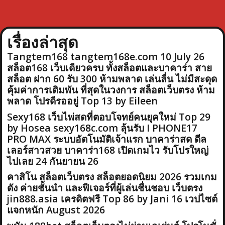
เรื่องล่าสุด
Tangtem168 tangtem168e.com 10 July 26
สล็อต168 เว็บเดียวครบ ทั้งสล็อตและบาคาร่า สาย
สล็อต ฝาก 60 รับ 300 ห้ามพลาด เล่นลื่น ไม่มีสะดุด
คุ้มค่าการเดิมพัน ที่สุดในวงการ สล็อตเว็บตรง ห้าม
พลาด โปรดีรออยู่ Top 13 by Eileen
Sexy168 เว็บไพ่สดที่ตอบโจทย์คนยุคใหม่ Top 29
by Hosea sexy168c.com ลุ้นรับ I PHONE17
PRO MAX ระบบอัตโนมัติเจ้าแรก บาคาร่าสด ดีล
เลอร์สาวสวย บาคาร่า168 เปิดเกมไว รับโปรใหญ่
ไปเลย 24 กันยายน 26
คาสิโน สล็อตเว็บตรง สล็อตยอดนิยม 2026 รวมเกม
ดัง ค่ายชั้นนำ และฟีเจอร์ที่ผู้เล่นชื่นชอบ เว็บตรง
jin888.asia เครดิตฟรี Top 86 by Jani 16 เวปไซต์
แจกหนัก August 2026