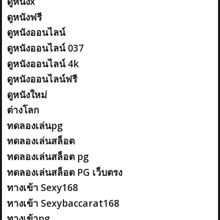
ดูหนังx
ดูหนังฟรี
ดูหนังออนไลน์
ดูหนังออนไลน์ 037
ดูหนังออนไลน์ 4k
ดูหนังออนไลน์ฟรี
ดูหนังใหม่
ต่างโลก
ทดลองเล่นpg
ทดลองเล่นสล็อต
ทดลองเล่นสล็อต pg
ทดลองเล่นสล็อต PG เว็บตรง
ทางเข้า Sexy168
ทางเข้า Sexybaccarat168
ทางเข้าpg