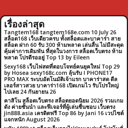
เรื่องล่าสุด
Tangtem168 tangtem168e.com 10 July 26
สล็อต168 เว็บเดียวครบ ทั้งสล็อตและบาคาร่า สาย
สล็อต ฝาก 60 รับ 300 ห้ามพลาด เล่นลื่น ไม่มีสะดุด
คุ้มค่าการเดิมพัน ที่สุดในวงการ สล็อตเว็บตรง ห้าม
พลาด โปรดีรออยู่ Top 13 by Eileen
Sexy168 เว็บไพ่สดที่ตอบโจทย์คนยุคใหม่ Top 29
by Hosea sexy168c.com ลุ้นรับ I PHONE17
PRO MAX ระบบอัตโนมัติเจ้าแรก บาคาร่าสด ดีล
เลอร์สาวสวย บาคาร่า168 เปิดเกมไว รับโปรใหญ่
ไปเลย 24 กันยายน 26
คาสิโน สล็อตเว็บตรง สล็อตยอดนิยม 2026 รวมเกม
ดัง ค่ายชั้นนำ และฟีเจอร์ที่ผู้เล่นชื่นชอบ เว็บตรง
jin888.asia เครดิตฟรี Top 86 by Jani 16 เวปไซต์
แจกหนัก August 2026