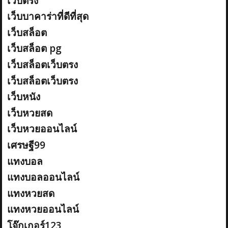
เว็บตรง
เว็บบาคาร่าที่ดีที่สุด
เว็บสล็อต
เว็บสล็อต pg
เว็บสล็อตเว็บตรง
เว็บสล็อตเว็บตรง
เว็บหนัง
เว็บหวยสด
เว็บหวยออนไลน์
เศรษฐี99
แทงบอล
แทงบอลออนไลน์
แทงหวยสด
แทงหวยออนไลน์
โจ๊กเกอร์123