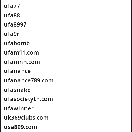
ufa77
ufa88
ufa8997
ufa9r
ufabomb
ufam11.com
ufamnn.com
ufanance
ufanance789.com
ufasnake
ufasocietyth.com
ufawinner
uk369clubs.com
usa899.com