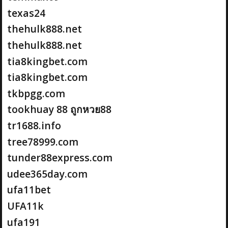
texas24
thehulk888.net
thehulk888.net
tia8kingbet.com
tia8kingbet.com
tkbpgg.com
tookhuay 88 ถูกหวย88
tr1688.info
tree78999.com
tunder88express.com
udee365day.com
ufa11bet
UFA11k
ufa191