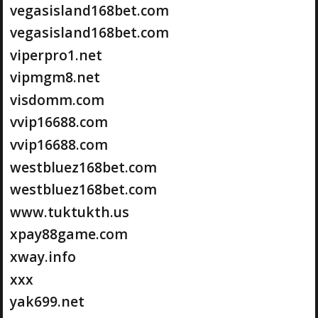
vegasisland168bet.com
vegasisland168bet.com
viperpro1.net
vipmgm8.net
visdomm.com
vvip16688.com
vvip16688.com
westbluez168bet.com
westbluez168bet.com
www.tuktukth.us
xpay88game.com
xway.info
xxx
yak699.net