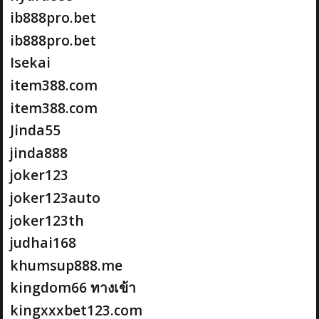
ib888pro.bet
ib888pro.bet
Isekai
item388.com
item388.com
Jinda55
jinda888
joker123
joker123auto
joker123th
judhai168
khumsup888.me
kingdom66 ทางเข้า
kingxxxbet123.com