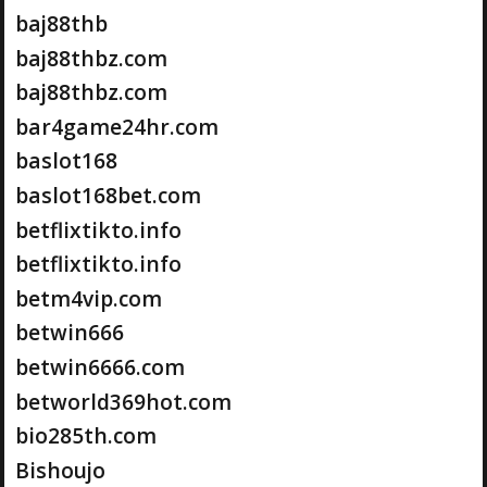
baj88thb
baj88thbz.com
baj88thbz.com
bar4game24hr.com
baslot168
baslot168bet.com
betflixtikto.info
betflixtikto.info
betm4vip.com
betwin666
betwin6666.com
betworld369hot.com
bio285th.com
Bishoujo