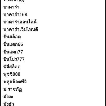
บาคาร่า
บาคาร่า168
บาคาร่าออนไลน์
บาคาร่าเว็บไหนดี
ปั่นสล็อต
ปั่นแตก66
ปั่นแตก77
ปันโปร777
พีจีสล็อต
พุซซี่888
ฟลูสล็อตพีจี
ม.ราชภัฏ
มังงะ
มังฮัว