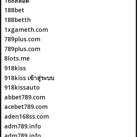
168สล็อต
188bet
188betth
1xgameth.com
789plus.com
789plus.com
8lots.me
918kiss
918kiss เข้าสู่ระบบ
918kissauto
abbet789.com
acebet789.com
aden168ss.com
adm789.info
adm789.info