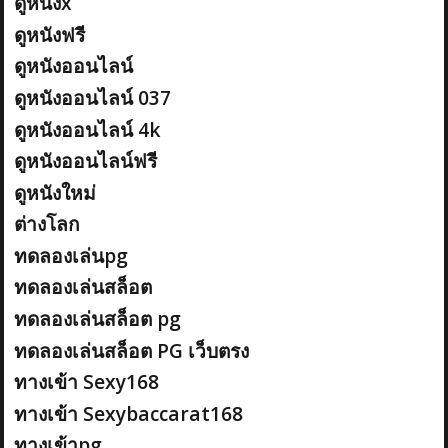
ดูหนังx
ดูหนังฟรี
ดูหนังออนไลน์
ดูหนังออนไลน์ 037
ดูหนังออนไลน์ 4k
ดูหนังออนไลน์ฟรี
ดูหนังใหม่
ต่างโลก
ทดลองเล่นpg
ทดลองเล่นสล็อต
ทดลองเล่นสล็อต pg
ทดลองเล่นสล็อต PG เว็บตรง
ทางเข้า Sexy168
ทางเข้า Sexybaccarat168
ทางเข้าpg