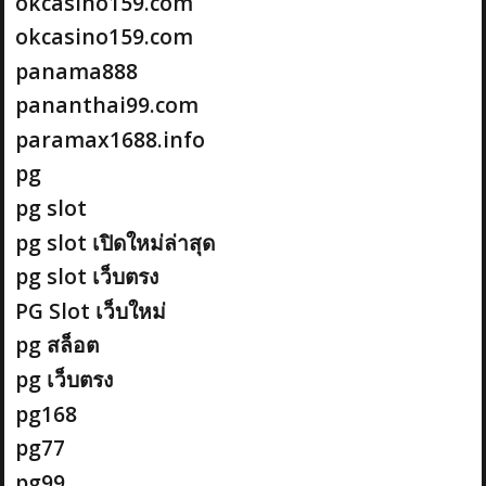
okcasino159.com
okcasino159.com
panama888
pananthai99.com
paramax1688.info
pg
pg slot
pg slot เปิดใหม่ล่าสุด
pg slot เว็บตรง
PG Slot เว็บใหม่
pg สล็อต
pg เว็บตรง
pg168
pg77
pg99