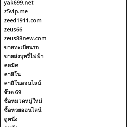
yak699.net
z5vip.me
zeed1911.com
zeus66
zeus88new.com
ขายทะเบียนรถ
ขายส่งบุหรี่ไฟฟ้า
คอมิค
คาสิโน
คาสิโนออนไลน์
จ๊วด 69
ชื่อหมวดหมู่ใหม่
ซื้อหวยออนไลน์
ดูหนัง