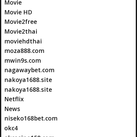
Movie
Movie HD
Movie2free
Movie2thai
moviehdthai
moza888.com
mwin9s.com
nagawaybet.com
nakoya1688.site
nakoya1688.site
Netflix
News
niseko168bet.com
okc4