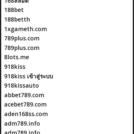
168สล็อต
188bet
188betth
1xgameth.com
789plus.com
789plus.com
8lots.me
918kiss
918kiss เข้าสู่ระบบ
918kissauto
abbet789.com
acebet789.com
aden168ss.com
adm789.info
adm789.info