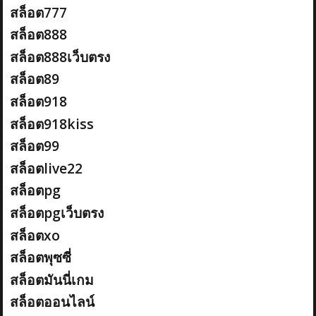
สล็อต777
สล็อต888
สล็อต888เว็บตรง
สล็อต89
สล็อต918
สล็อต918kiss
สล็อต99
สล็อตlive22
สล็อตpg
สล็อตpgเว็บตรง
สล็อตxo
สล็อตพุซซี่
สล็อตมันนี่เกม
สล็อตออนไลน์