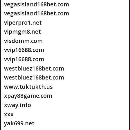
vegasisland168bet.com
vegasisland168bet.com
viperpro1.net
vipmgm8.net
visdomm.com
vvip16688.com
vvip16688.com
westbluez168bet.com
westbluez168bet.com
www.tuktukth.us
xpay88game.com
xway.info
xxx
yak699.net