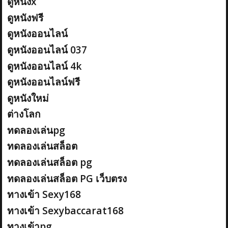
ดูหนังx
ดูหนังฟรี
ดูหนังออนไลน์
ดูหนังออนไลน์ 037
ดูหนังออนไลน์ 4k
ดูหนังออนไลน์ฟรี
ดูหนังใหม่
ต่างโลก
ทดลองเล่นpg
ทดลองเล่นสล็อต
ทดลองเล่นสล็อต pg
ทดลองเล่นสล็อต PG เว็บตรง
ทางเข้า Sexy168
ทางเข้า Sexybaccarat168
ทางเข้าpg