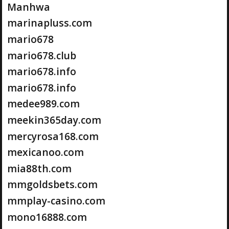
Manhwa
marinapluss.com
mario678
mario678.club
mario678.info
mario678.info
medee989.com
meekin365day.com
mercyrosa168.com
mexicanoo.com
mia88th.com
mmgoldsbets.com
mmplay-casino.com
mono16888.com