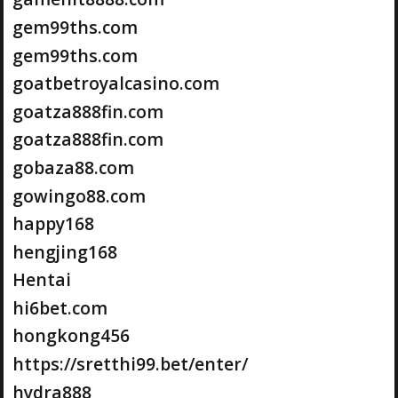
gem99ths.com
gem99ths.com
goatbetroyalcasino.com
goatza888fin.com
goatza888fin.com
gobaza88.com
gowingo88.com
happy168
hengjing168
Hentai
hi6bet.com
hongkong456
https://sretthi99.bet/enter/
hydra888