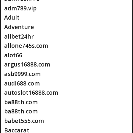
adm789.vip
Adult
Adventure
allbet24hr
allone745s.com
alot66
argus16888.com
asb9999.com
audi688.com
autoslot16888.com
ba88th.com
ba88th.com
babet555.com
Baccarat