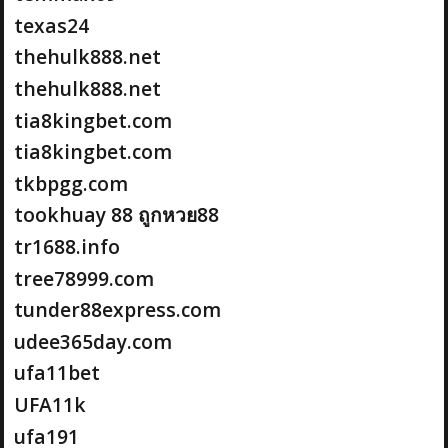
texas24
thehulk888.net
thehulk888.net
tia8kingbet.com
tia8kingbet.com
tkbpgg.com
tookhuay 88 ถูกหวย88
tr1688.info
tree78999.com
tunder88express.com
udee365day.com
ufa11bet
UFA11k
ufa191