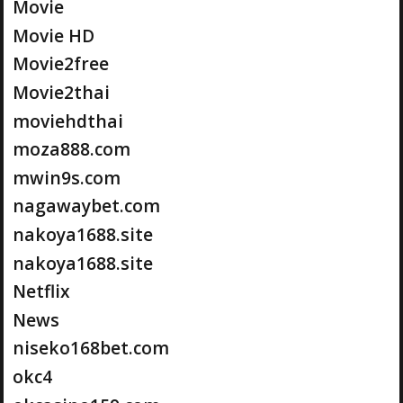
Movie
Movie HD
Movie2free
Movie2thai
moviehdthai
moza888.com
mwin9s.com
nagawaybet.com
nakoya1688.site
nakoya1688.site
Netflix
News
niseko168bet.com
okc4