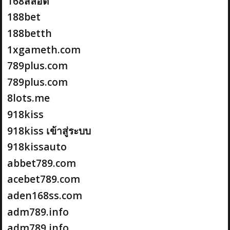
168สล็อต
188bet
188betth
1xgameth.com
789plus.com
789plus.com
8lots.me
918kiss
918kiss เข้าสู่ระบบ
918kissauto
abbet789.com
acebet789.com
aden168ss.com
adm789.info
adm789.info