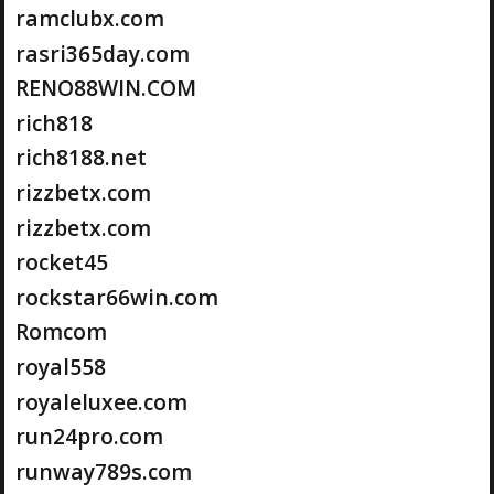
ramclubx.com
rasri365day.com
RENO88WIN.COM
rich818
rich8188.net
rizzbetx.com
rizzbetx.com
rocket45
rockstar66win.com
Romcom
royal558
royaleluxee.com
run24pro.com
runway789s.com