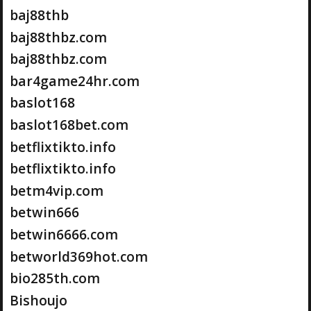
baj88thb
baj88thbz.com
baj88thbz.com
bar4game24hr.com
baslot168
baslot168bet.com
betflixtikto.info
betflixtikto.info
betm4vip.com
betwin666
betwin6666.com
betworld369hot.com
bio285th.com
Bishoujo