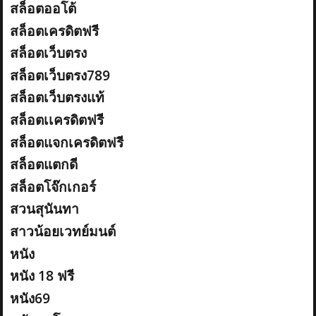
สล็อตออโต้
สล็อตเครดิตฟรี
สล็อตเว็บตรง
สล็อตเว็บตรง789
สล็อตเว็บตรงแท้
สล็อตเเครดิตฟรี
สล็อตแจกเครดิตฟรี
สล็อตแตกดี
สล็อตโจ๊กเกอร์
สวนสุนันทา
สาวน้อยเวทย์มนต์
หนัง
หนัง 18 ฟรี
หนัง69