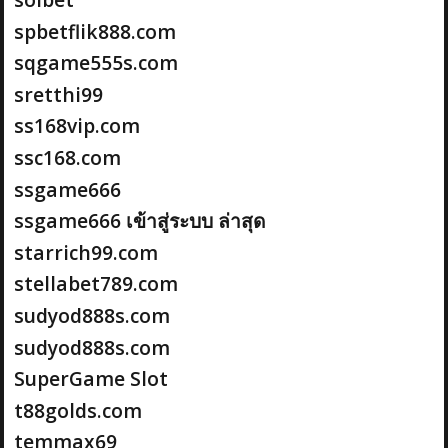
spbetflik888.com
sqgame555s.com
sretthi99
ss168vip.com
ssc168.com
ssgame666
ssgame666 เข้าสู่ระบบ ล่าสุด
starrich99.com
stellabet789.com
sudyod888s.com
sudyod888s.com
SuperGame Slot
t88golds.com
temmax69