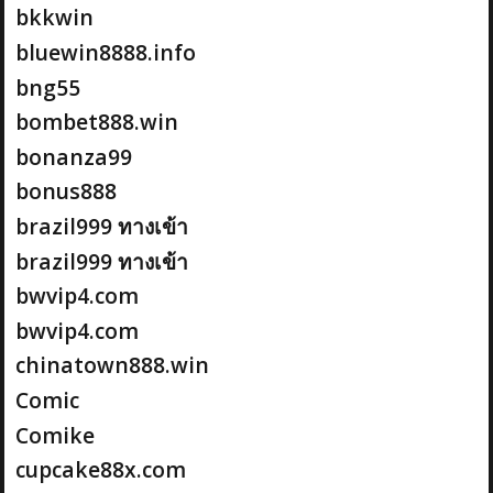
bkkwin
bluewin8888.info
bng55
bombet888.win
bonanza99
bonus888
brazil999 ทางเข้า
brazil999 ทางเข้า
bwvip4.com
bwvip4.com
chinatown888.win
Comic
Comike
cupcake88x.com