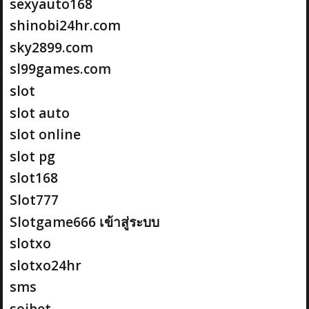
sexyauto168
shinobi24hr.com
sky2899.com
sl99games.com
slot
slot auto
slot online
slot pg
slot168
Slot777
Slotgame666 เข้าสู่ระบบ
slotxo
slotxo24hr
sms
soibet