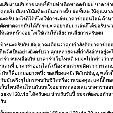
่งเสียงานเสียการ แบบงี้ห้ามทำเด็ดขาดครับผม บาคาร่า
คุณเริ่มมีแนวโน้มที่จะเป็นอย่างนั้น ผมชี้แนะให้คุณห
นะครับ อะไรก็ได้ที่ไม่ใช่การเล่นบาคาร่าออนไลน์ ถ้า
ัดขาดจากมันได้สักระยะ ค่อยกลับมาเล่นก็ได้ขอรับ พ
นให้เอนหน้าจอย ไม่ใช่เล่นให้เสียงานเสียการครับผม
ไงบ้างนะครับกับ สัญญาณเตือนว่าคุณกำลังติดบาคาร่าอ
็หวังเป็นอย่างยิ่งครับว่า คุณหลายคนที่กำลังอ่านอยู่จะไ
คาร่า จนเหลือเกิน
บาคาร่าเว็บไหนดี
ผมจะไม่กล่าวว่า 
มาเล่นที่ บาคาร่าออนไลน์ เนื่องจากว่าผมคิดว่าการเล่น
 มันก็คือเกมอย่างหนึ่ง ขอเพียงแค่มีสติสัมปชัญญะแล้ว
กับมันจริงๆไม่กระทบกับชีวิตหรืองานของคุณ แค่นี้ก็พอแ
เว็บไหนดีคนไหนกันสนใจอยากทดลองเล่น บาคาร่าออนไ
ี่ sexy168.vip ได้ครับผม สำหรับวันนี้ ผมจะต้องขอตัว
รับ
เว็บตรงบาคาร่า บาคาร่า168 sexy168.vip 29 กุมภาพัน