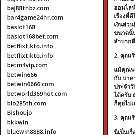
ออนไลน์
baj88thbz.com
เรื่องท
bar4game24hr.com
เงินส่วน
baslot168
ขนาดนั้น
baslot168bet.com
ลำบากดี
betflixtikto.info
2. คุณเร
betflixtikto.info
betm4vip.com
แม้คุณพบ
betwin666
กับ บาคา
betwin6666.com
ประจำวั
betworld369hot.com
ได้ครับ
bio285th.com
ก็คุยไปเ
Bishoujo
3. คุณเ
bkkwin
bluewin8888.info
นี่เป็นเ