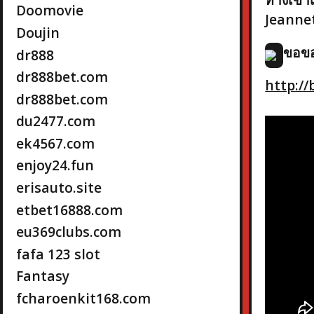
Doomovie
Jeannet
Doujin
ขอขอ
dr888
dr888bet.com
http://
dr888bet.com
du2477.com
ek4567.com
enjoy24.fun
erisauto.site
etbet16888.com
eu369clubs.com
fafa 123 slot
Fantasy
fcharoenkit168.com