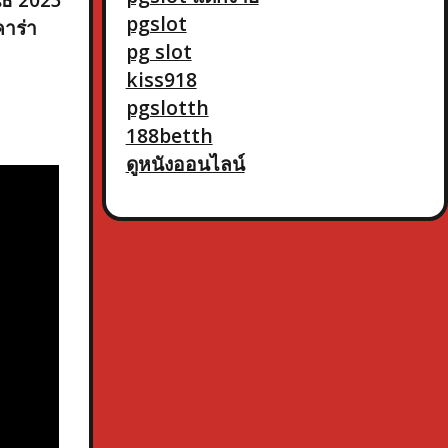
pgslot
าร่า
pg slot
kiss918
pgslotth
188betth
ดูหนังออนไลน์