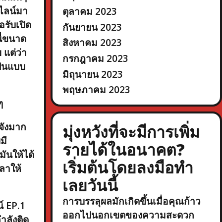
นไลน์มา
ตุลาคม 2023
อรับเปิด
กันยายน 2023
ี่ขนาด
สิงหาคม 2023
 แต่ว่า
กรกฎาคม 2023
ป็นแบบ
มิถุนายน 2023
พฤษภาคม 2023
ๆ
นจังมาก
มุ่งหวังที่จะมีการเพิ่ม
มี
รายได้ในอนาคต?
มันให้ได้
เริ่มต้นโดยลงมือทำ
วลาให้
เลยวันนี้
การบรรลุผลมักเกิดขึ้นเมื่อคุณก้าว
์ EP.1
ออกไปนอกเขตของความสะดวก
กำลังติด