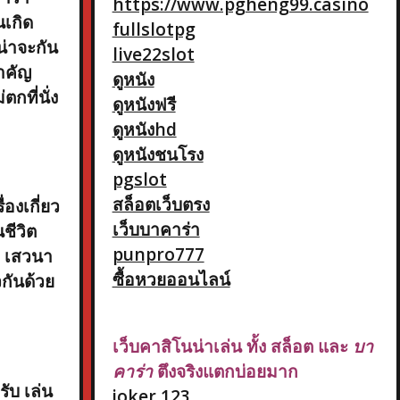
https://www.pgheng99.casino
นเกิด
fullslotpg
น่าจะกัน
live22slot
สำคัญ
ดูหนัง
ตกที่นั่ง
ดูหนังฟรี
ดูหนังhd
ดูหนังชนโรง
pgslot
สล็อตเว็บตรง
องเกี่ยว
เว็บบาคาร่า
ชีวิต
punpro777
ม เสวนา
ซื้อหวยออนไลน์
กันด้วย
เว็บคาสิโนน่าเล่น ทั้ง
สล็อต
และ
บา
คาร่า
ตึงจริงแตกบ่อยมาก
รับ เล่น
joker 123