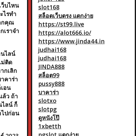
เว็บไหน
slot168
าอะไรทำ
สล็อตเว็บตรง แตกง่าย
หากคุณ
https://st99.live
วกเราจำ
https://alot666.io/
https://www.jinda44.in
judhai168
อนไลน์
judhai168
ม่ติด
JINDA888
หากเลิก
สล็อต99
บาคาร่า
pussy888
ก็เอน
บาคาร่า
ล้ว ถ้า
slotxo
ลน์ ก็
slotpg
ลาไปก่อน
ดูหนังโป๊
1xbetth
pgslot แตกง่าย
ธ์ 2023