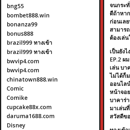
จนกระทั
bng55
ดีถ้าหาก
bombet888.win
ก่อนเลย
bonanza99
สามารถต
bonus888
ต้องเล่
brazil999 ทางเข้า
เป็นยัง
brazil999 ทางเข้า
EP.2 ผมก
bwvip4.com
เล่น บา
bwvip4.com
ไม่ได้ก็
chinatown888.win
ออนไลน์
Comic
หน้าจอย
Comike
บาคาร่า
cupcake88x.com
มาเล่นท
daruma1688.com
สวัสดีขอ
Disney
ทางเข้า