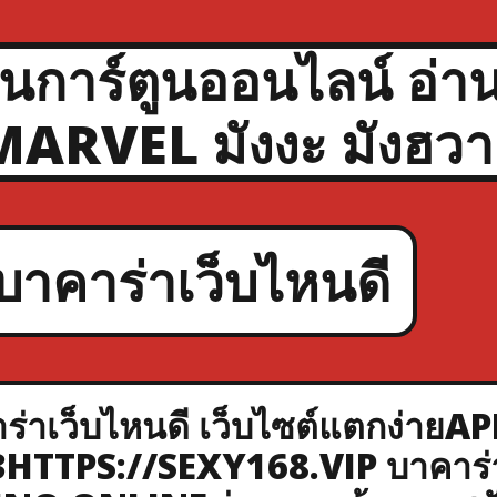
นการ์ตูนออนไลน์ อ่
ARVEL มังงะ มังฮวา 
บาคาร่าเว็บไหนดี
ร่าเว็บไหนดี เว็บไซต์แตกง่ายAP
HTTPS://SEXY168.VIP บาคาร