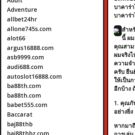
Adult
บาคาร่า
Adventure
บาคาร่า
allbet24hr
allone745s.com
สำหร
นี้ 
alot66
คุณสามา
argus16888.com
ผมจริงไ
asb9999.com
ความจำเ
audi688.com
ครับ ยืน
autoslot16888.com
ให้เป็นก
ba88th.com
อีกบ้าง
ba88th.com
1. คุณก
babet555.com
อย่างยิ่ง
Baccarat
baj88thb
หากมาถึง
baj88thbz.com
การเล่น