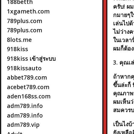
188betth
ครับ! ผ
1xgameth.com
กมายๆในต
789plus.com
เล่นไปด
789plus.com
ไม่ว่างค
8lots.me
ในเวลาน
ผมก็ต้อ
918kiss
918kiss เข้าสู่ระบบ
3. คุณเล
918kissauto
ถ้าหากค
abbet789.com
ขึ้นล่ะก
acebet789.com
คุณภาพนะ
aden168ss.com
ผมเห็นว่
adm789.info
สมควรบา
adm789.info
เป็นไงบ
adm789.vip
ยังเหลือ