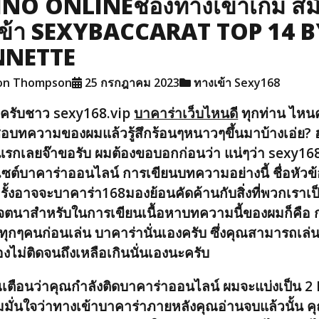
NO ONLINEช่องทางเข้าเกม สม
เข้า SEXYBACCARAT TOP 14 B
NNETTE
on Thompson
25 กรกฎาคม 2023
ทางเข้า Sexy168
ะครับชาว sexy168.vip
บาคาร่าเว็บไหนดี
ทุกท่าน ไห
ชื่อบทความของผมแล้วรู้สึกร้อนๆหนาวๆขึ้นมาบ้างเอ่ย? 
รกเลยจ๊าขอรับ ผมต้องขอบอกก่อนว่า แน่ๆว่า sexy168
บไซต์บาคาร่าออนไลน์ การเขียนบทความอย่างนี้ ชื่อหัวข้
รั้งอาจจะบาคาร่า168มองย้อนคัดค้านกับสิ่งที่พวกเราเป
เจตนาสำหรับในการเขียนเนื้อหาบทความนี้ของผมก็คือ 
ิทุกๆคนก่อนเล่น บาคาร่านั่นเองครับ ซึ่งคุณสามารถเล่
้องไม่ติดจนถึงเหลือเกินนั่นเองนะครับ
ตือนว่าคุณกำลังติดบาคาร่าออนไลน์ ผมจะแบ่งเป็น 2 E
งผมมั่นใจว่าทางเข้าบาคาร่าภายหลังคุณอ่านจบแล้วนั้น ค