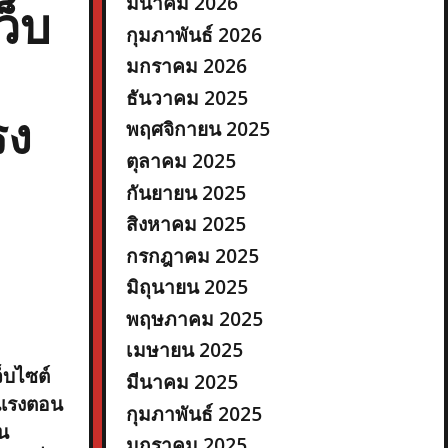
มีนาคม 2026
ว็บ
กุมภาพันธ์ 2026
มกราคม 2026
ธันวาคม 2025
รง
พฤศจิกายน 2025
ตุลาคม 2025
กันยายน 2025
สิงหาคม 2025
กรกฎาคม 2025
มิถุนายน 2025
พฤษภาคม 2025
เมษายน 2025
็บไซต์
มีนาคม 2025
าแรงตอน
กุมภาพันธ์ 2025
้น
มกราคม 2025