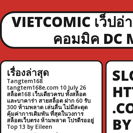
VIETCOMIC เว็ปอ่า
คอมมิค DC M
SL
เรื่องล่าสุด
Tangtem168
HT
tangtem168e.com 10 July 26
สล็อต168 เว็บเดียวครบ ทั้งสล็อต
และบาคาร่า สายสล็อต ฝาก 60 รับ
.C
300 ห้ามพลาด เล่นลื่น ไม่มีสะดุด
คุ้มค่าการเดิมพัน ที่สุดในวงการ
BY
สล็อตเว็บตรง ห้ามพลาด โปรดีรออยู่
Top 13 by Eileen