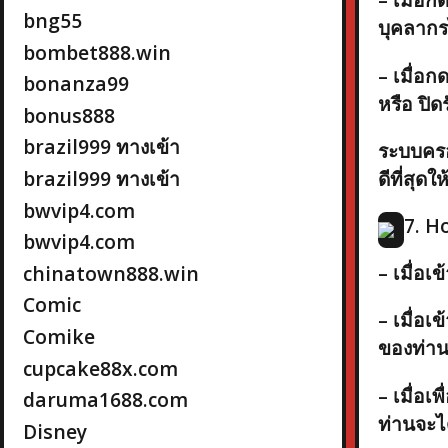
bng55
บุคลากรไ
bombet888.win
– เมื่อก
bonanza99
หรือ ปิด
bonus888
brazil999 ทางเข้า
ระบบครอ
ดีที่สุด
brazil999 ทางเข้า
bwvip4.com
7. Ho
bwvip4.com
– เมื่อเ
chinatown888.win
Comic
– เมื่อเ
Comike
ของท่าน
cupcake88x.com
– เมื่อเ
daruma1688.com
ท่านจะไ
Disney