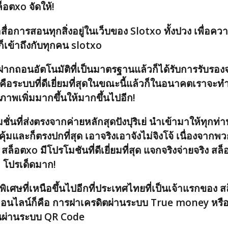
็อตxo จัดให้!
มือสื่อการสอนทุกสิ่งอยู่ในเว็บของ Slotxo ทั้งปวง เพื่อคว
ก็เข้าถึงกับทุกคน slotxo
ฝากถอนอัตโนมัติที่เป็นมาตรฐานแล้วก็ได้รับการรับรอ
ือระบบที่ดีเยี่ยมที่สุดในขณะนี้แล้วก็ในอนาคตเราจะทำ
ภาพเพิ่มมากขึ้นให้มากขึ้นไปอีก!
ชั่นที่ส่งตรงจากค่ายหลักสุดปังปุริเย่ นำเข้ามาให้ทุกท่า
คุ้มและก็ตรงปกที่สุด เอาจริงเอาจังไม่จิงโจ้ เนื่องจากพ
า สล็อตxo มีโปรโมชันที่ดีเยี่ยมที่สุด แจกจริงจ่ายจริง สล
 โปรเด็ดมาก!
ิเศษที่เหนือขึ้นไปอีกที่ประเทศไทยที่เป็นเจ้าแรกของ 
อนไลน์ก็คือ การฝาเครดิตผ่านระบบ True money หรื
นผ่านระบบ QR Code