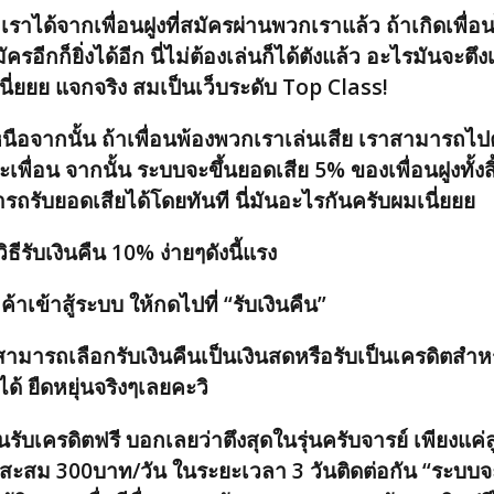
าได้จากเพื่อนฝูงที่สมัครผ่านพวกเราแล้ว ถ้าเกิดเพื่อ
ครอีกก็ยิ่งได้อีก นี่ไม่ต้องเล่นก็ได้ตังแล้ว อะไรมันจะตึง
นี่ยยย แจกจริง สมเป็นเว็บระดับ Top Class!
นือจากนั้น ถ้าเพื่อนพ้องพวกเราเล่นเสีย เราสามารถไปค
พื่อน จากนั้น ระบบจะขึ้นยอดเสีย 5% ของเพื่อนฝูงทั้งสิ
รถรับยอดเสียได้โดยทันที นี่มันอะไรกันครับผมเนี่ยยย
ิธีรับเงินคืน 10% ง่ายๆดังนี้แรง
กค้าเข้าสู้ระบบ ให้กดไปที่ “รับเงินคืน”
สามารถเลือกรับเงินคืนเป็นเงินสดหรือรับเป็นเครดิตสำห
ได้ ยืดหยุ่นจริงๆเลยคะวิ
ินรับเครดิตฟรี บอกเลยว่าตึงสุดในรุ่นครับจารย์ เพียงแค่ล
ะสม 300บาท/วัน ในระยะเวลา 3 วันติดต่อกัน “ระบบจะ