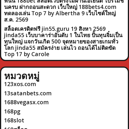
พนัน 188bet สล็อตเว็บตรงไม่ผ่านเอเย่นต์ โปรโมชั่
นครบ ฝากถอนสะดวก เว็บใหญ่ 188bets4.com
ทดลองเล่น Top 7 by Albertha 9 เว็บไซต์ใหญ่
ส.ค. 2569
สล็อตเครดิตฟรี jin55.guru 19 สิงหา 2569
jinda55 เว็บบาคาร่าอันดับ 1 ในไทย ปั้นทุนจิ๋มเป็น
ทุนใหญ่ แจกวันเกิด 500 จุดหมายของสายเกมทั่ว
โลก jinda55 สมัครง่าย เล่นไว ถอนได้ไม่ติดขัด
Top 17 by Carole
หมวดหมู่
123xos.com
13satanbets.com
1688vegasx.com
168pg
168slot