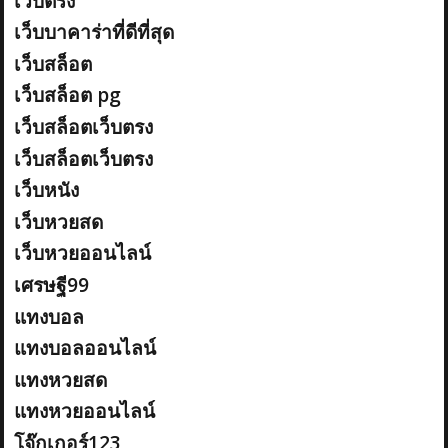
เว็บตรง
เว็บบาคาร่าที่ดีที่สุด
เว็บสล็อต
เว็บสล็อต pg
เว็บสล็อตเว็บตรง
เว็บสล็อตเว็บตรง
เว็บหนัง
เว็บหวยสด
เว็บหวยออนไลน์
เศรษฐี99
แทงบอล
แทงบอลออนไลน์
แทงหวยสด
แทงหวยออนไลน์
โจ๊กเกอร์123