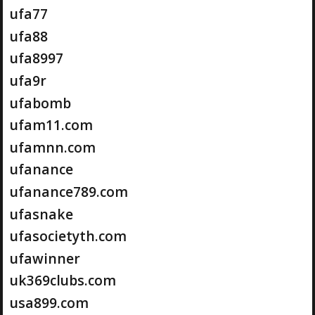
ufa77
ufa88
ufa8997
ufa9r
ufabomb
ufam11.com
ufamnn.com
ufanance
ufanance789.com
ufasnake
ufasocietyth.com
ufawinner
uk369clubs.com
usa899.com