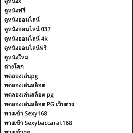
ดูหนังx
ดูหนังฟรี
ดูหนังออนไลน์
ดูหนังออนไลน์ 037
ดูหนังออนไลน์ 4k
ดูหนังออนไลน์ฟรี
ดูหนังใหม่
ต่างโลก
ทดลองเล่นpg
ทดลองเล่นสล็อต
ทดลองเล่นสล็อต pg
ทดลองเล่นสล็อต PG เว็บตรง
ทางเข้า Sexy168
ทางเข้า Sexybaccarat168
ทางเข้าpg