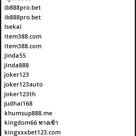
ib888pro.bet
ib888pro.bet
Isekai
item388.com
item388.com
Jinda55
jinda888
joker123
joker123auto
joker123th
judhai168
khumsup888.me
kingdom66 ทางเข้า
kingxxxbet123.com