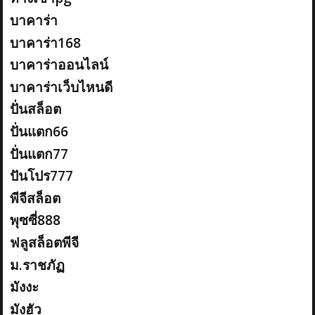
บาคาร่า
บาคาร่า168
บาคาร่าออนไลน์
บาคาร่าเว็บไหนดี
ปั่นสล็อต
ปั่นแตก66
ปั่นแตก77
ปันโปร777
พีจีสล็อต
พุซซี่888
ฟลูสล็อตพีจี
ม.ราชภัฏ
มังงะ
มังฮัว