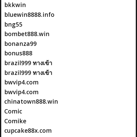
bkkwin
bluewin8888.info
bng55
bombet888.win
bonanza99
bonus888
brazil999 ทางเข้า
brazil999 ทางเข้า
bwvip4.com
bwvip4.com
chinatown888.win
Comic
Comike
cupcake88x.com