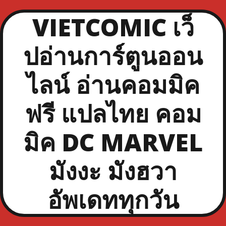
VIETCOMIC เว็
ปอ่านการ์ตูนออน
ไลน์ อ่านคอมมิค
ฟรี แปลไทย คอม
มิค DC MARVEL
มังงะ มังฮวา
อัพเดททุกวัน