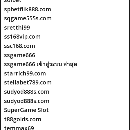
spbetflik888.com
sqgame555s.com
sretthi99
ss168vip.com
ssc168.com
ssgame666
ssgame666 เข้าสู่ระบบ ล่าสุด
starrich99.com
stellabet789.com
sudyod888s.com
sudyod888s.com
SuperGame Slot
t88golds.com
temmax69