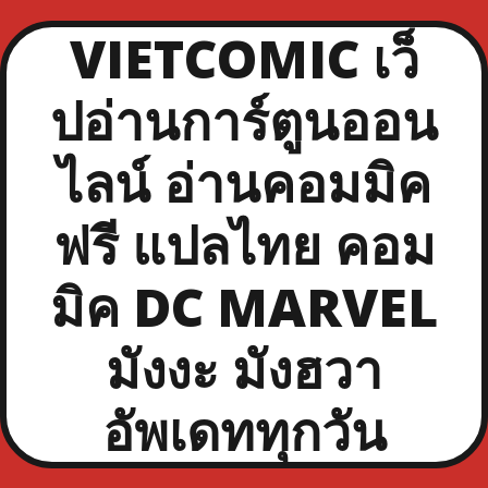
VIETCOMIC เว็
ปอ่านการ์ตูนออน
ไลน์ อ่านคอมมิค
ฟรี แปลไทย คอม
มิค DC MARVEL
มังงะ มังฮวา
อัพเดททุกวัน