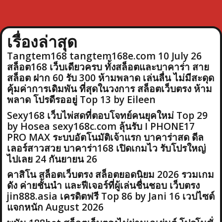
เรื่องล่าสุด
Tangtem168 tangtem168e.com 10 July 26
สล็อต168 เว็บเดียวครบ ทั้งสล็อตและบาคาร่า สาย
สล็อต ฝาก 60 รับ 300 ห้ามพลาด เล่นลื่น ไม่มีสะดุด
คุ้มค่าการเดิมพัน ที่สุดในวงการ สล็อตเว็บตรง ห้าม
พลาด โปรดีรออยู่ Top 13 by Eileen
Sexy168 เว็บไพ่สดที่ตอบโจทย์คนยุคใหม่ Top 29
by Hosea sexy168c.com ลุ้นรับ I PHONE17
PRO MAX ระบบอัตโนมัติเจ้าแรก บาคาร่าสด ดีล
เลอร์สาวสวย บาคาร่า168 เปิดเกมไว รับโปรใหญ่
ไปเลย 24 กันยายน 26
คาสิโน สล็อตเว็บตรง สล็อตยอดนิยม 2026 รวมเกม
ดัง ค่ายชั้นนำ และฟีเจอร์ที่ผู้เล่นชื่นชอบ เว็บตรง
jin888.asia เครดิตฟรี Top 86 by Jani 16 เวปไซต์
แจกหนัก August 2026