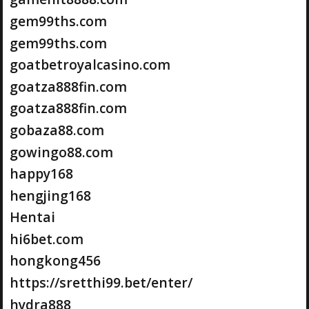
gem99ths.com
gem99ths.com
goatbetroyalcasino.com
goatza888fin.com
goatza888fin.com
gobaza88.com
gowingo88.com
happy168
hengjing168
Hentai
hi6bet.com
hongkong456
https://sretthi99.bet/enter/
hydra888