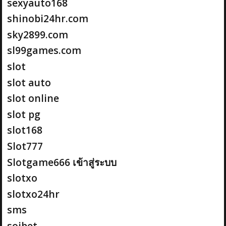
sexyauto168
shinobi24hr.com
sky2899.com
sl99games.com
slot
slot auto
slot online
slot pg
slot168
Slot777
Slotgame666 เข้าสู่ระบบ
slotxo
slotxo24hr
sms
soibet