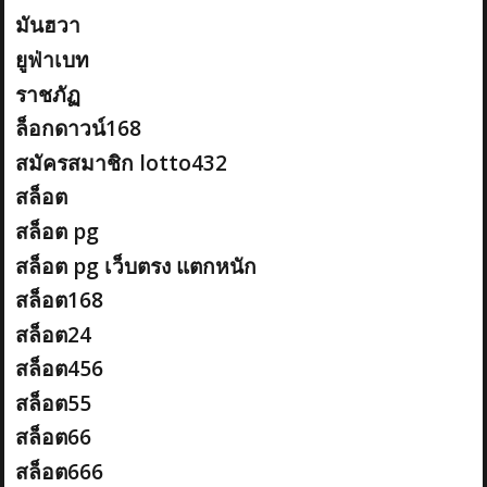
มันฮวา
ยูฟ่าเบท
ราชภัฏ
ล็อกดาวน์168
สมัครสมาชิก lotto432
สล็อต
สล็อต pg
สล็อต pg เว็บตรง แตกหนัก
สล็อต168
สล็อต24
สล็อต456
สล็อต55
สล็อต66
สล็อต666