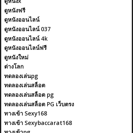
ดูหนังx
ดูหนังฟรี
ดูหนังออนไลน์
ดูหนังออนไลน์ 037
ดูหนังออนไลน์ 4k
ดูหนังออนไลน์ฟรี
ดูหนังใหม่
ต่างโลก
ทดลองเล่นpg
ทดลองเล่นสล็อต
ทดลองเล่นสล็อต pg
ทดลองเล่นสล็อต PG เว็บตรง
ทางเข้า Sexy168
ทางเข้า Sexybaccarat168
ทางเข้าpg