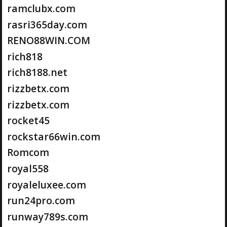
ramclubx.com
rasri365day.com
RENO88WIN.COM
rich818
rich8188.net
rizzbetx.com
rizzbetx.com
rocket45
rockstar66win.com
Romcom
royal558
royaleluxee.com
run24pro.com
runway789s.com