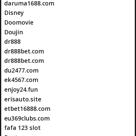
daruma1688.com
Disney
Doomovie
Doujin
dr888
dr888bet.com
dr888bet.com
du2477.com
ek4567.com
enjoy24.fun
erisauto.site
etbet16888.com
eu369clubs.com
fafa 123 slot