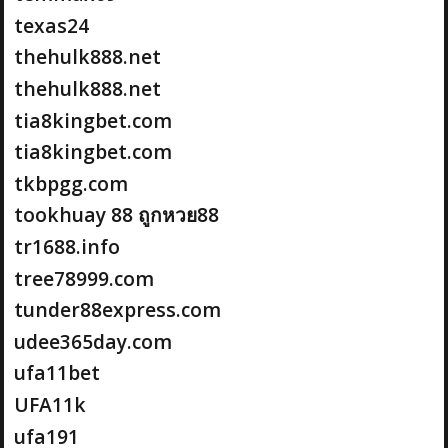
texas24
thehulk888.net
thehulk888.net
tia8kingbet.com
tia8kingbet.com
tkbpgg.com
tookhuay 88 ถูกหวย88
tr1688.info
tree78999.com
tunder88express.com
udee365day.com
ufa11bet
UFA11k
ufa191