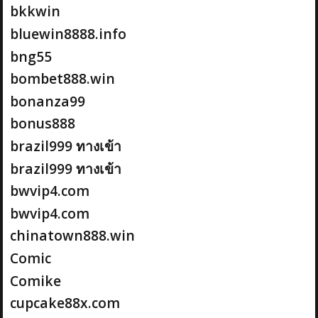
bkkwin
bluewin8888.info
bng55
bombet888.win
bonanza99
bonus888
brazil999 ทางเข้า
brazil999 ทางเข้า
bwvip4.com
bwvip4.com
chinatown888.win
Comic
Comike
cupcake88x.com