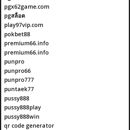
pgx62game.com
pgสล็อต
play97vip.com
pokbet88
premium66.info
premium66.info
punpro
punpro66
punpro777
puntaek77
pussy888
pussy888play
pussy888win
qr code generator