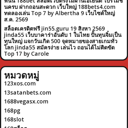
พนัน 188bet สล็อตเว็บตรงไม่ผ่านเอเย่นต์ โปรโมชั่
นครบ ฝากถอนสะดวก เว็บใหญ่ 188bets4.com
ทดลองเล่น Top 7 by Albertha 9 เว็บไซต์ใหญ่
ส.ค. 2569
สล็อตเครดิตฟรี jin55.guru 19 สิงหา 2569
jinda55 เว็บบาคาร่าอันดับ 1 ในไทย ปั้นทุนจิ๋มเป็น
ทุนใหญ่ แจกวันเกิด 500 จุดหมายของสายเกมทั่ว
โลก jinda55 สมัครง่าย เล่นไว ถอนได้ไม่ติดขัด
Top 17 by Carole
หมวดหมู่
123xos.com
13satanbets.com
1688vegasx.com
168pg
168slot