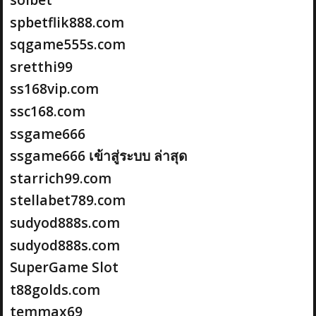
spbetflik888.com
sqgame555s.com
sretthi99
ss168vip.com
ssc168.com
ssgame666
ssgame666 เข้าสู่ระบบ ล่าสุด
starrich99.com
stellabet789.com
sudyod888s.com
sudyod888s.com
SuperGame Slot
t88golds.com
temmax69