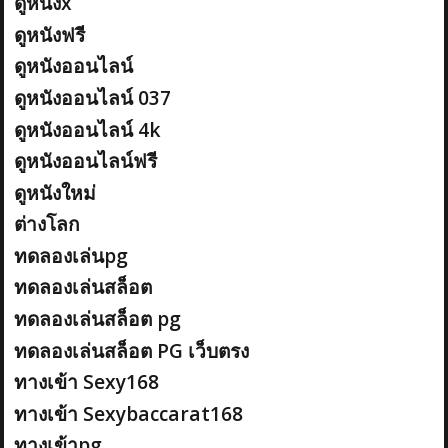
ดูหนังx
ดูหนังฟรี
ดูหนังออนไลน์
ดูหนังออนไลน์ 037
ดูหนังออนไลน์ 4k
ดูหนังออนไลน์ฟรี
ดูหนังใหม่
ต่างโลก
ทดลองเล่นpg
ทดลองเล่นสล็อต
ทดลองเล่นสล็อต pg
ทดลองเล่นสล็อต PG เว็บตรง
ทางเข้า Sexy168
ทางเข้า Sexybaccarat168
ทางเข้าpg