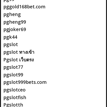
pggold168bet.com
pgheng
pgheng99
pgjoker69
pgk44
pgslot
pgslot ทางเข้า
Pgslot เว็บตรง
pgslot77
pgslot99
pgslot999bets.com
pgslotceo
pgslotfish
Pgslotth