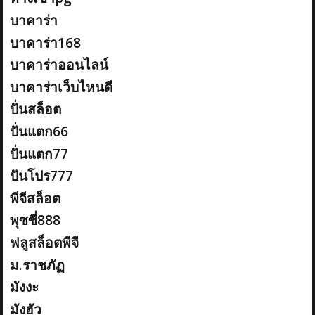
บาคาร่า
บาคาร่า168
บาคาร่าออนไลน์
บาคาร่าเว็บไหนดี
ปั่นสล็อต
ปั่นแตก66
ปั่นแตก77
ปันโปร777
พีจีสล็อต
พุซซี่888
ฟลูสล็อตพีจี
ม.ราชภัฏ
มังงะ
มังฮัว