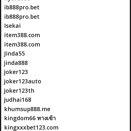
ib888pro.bet
ib888pro.bet
Isekai
item388.com
item388.com
Jinda55
jinda888
joker123
joker123auto
joker123th
judhai168
khumsup888.me
kingdom66 ทางเข้า
kingxxxbet123.com