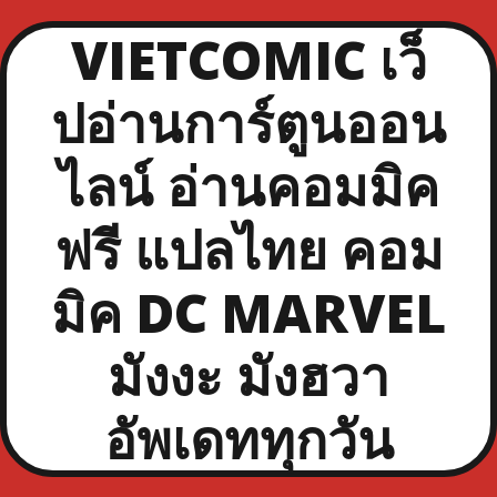
VIETCOMIC เว็
ปอ่านการ์ตูนออน
ไลน์ อ่านคอมมิค
ฟรี แปลไทย คอม
มิค DC MARVEL
มังงะ มังฮวา
อัพเดททุกวัน