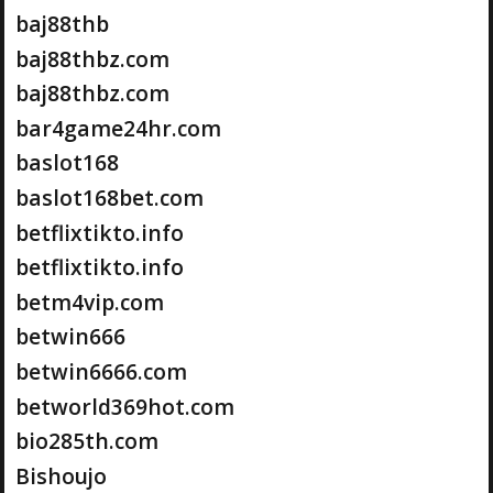
baj88thb
baj88thbz.com
baj88thbz.com
bar4game24hr.com
baslot168
baslot168bet.com
betflixtikto.info
betflixtikto.info
betm4vip.com
betwin666
betwin6666.com
betworld369hot.com
bio285th.com
Bishoujo