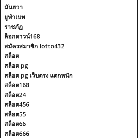
มันฮวา
ยูฟ่าเบท
ราชภัฏ
ล็อกดาวน์168
สมัครสมาชิก lotto432
สล็อต
สล็อต pg
สล็อต pg เว็บตรง แตกหนัก
สล็อต168
สล็อต24
สล็อต456
สล็อต55
สล็อต66
สล็อต666