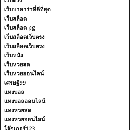
เว็บตรง
เว็บบาคาร่าที่ดีที่สุด
เว็บสล็อต
เว็บสล็อต pg
เว็บสล็อตเว็บตรง
เว็บสล็อตเว็บตรง
เว็บหนัง
เว็บหวยสด
เว็บหวยออนไลน์
เศรษฐี99
แทงบอล
แทงบอลออนไลน์
แทงหวยสด
แทงหวยออนไลน์
โจ๊กเกอร์123