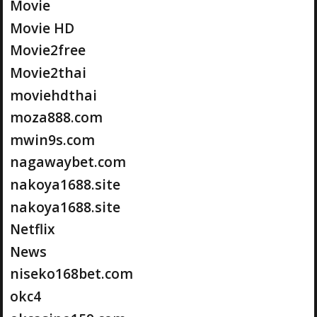
Movie
Movie HD
Movie2free
Movie2thai
moviehdthai
moza888.com
mwin9s.com
nagawaybet.com
nakoya1688.site
nakoya1688.site
Netflix
News
niseko168bet.com
okc4