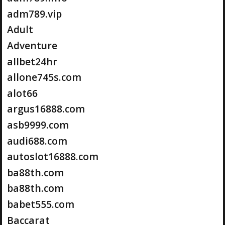
adm789.vip
Adult
Adventure
allbet24hr
allone745s.com
alot66
argus16888.com
asb9999.com
audi688.com
autoslot16888.com
ba88th.com
ba88th.com
babet555.com
Baccarat