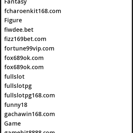
Fantasy
fcharoenkit168.com
Figure
fiwdee.bet
fizz169bet.com
fortune99vip.com
fox689ok.com
fox689ok.com
fullslot
fullslotpg
fullslotpg168.com
funny18
gachawin168.com
Game
gamehit8888.com