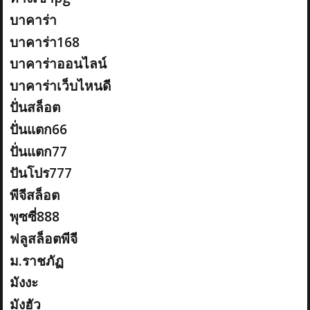
บาคาร่า
บาคาร่า168
บาคาร่าออนไลน์
บาคาร่าเว็บไหนดี
ปั่นสล็อต
ปั่นแตก66
ปั่นแตก77
ปันโปร777
พีจีสล็อต
พุซซี่888
ฟลูสล็อตพีจี
ม.ราชภัฏ
มังงะ
มังฮัว