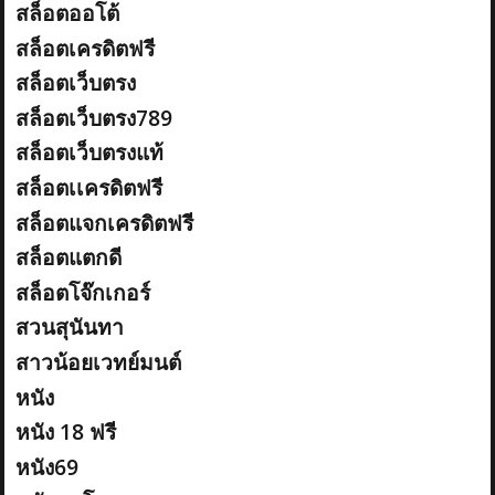
สล็อตออโต้
สล็อตเครดิตฟรี
สล็อตเว็บตรง
สล็อตเว็บตรง789
สล็อตเว็บตรงแท้
สล็อตเเครดิตฟรี
สล็อตแจกเครดิตฟรี
สล็อตแตกดี
สล็อตโจ๊กเกอร์
สวนสุนันทา
สาวน้อยเวทย์มนต์
หนัง
หนัง 18 ฟรี
หนัง69