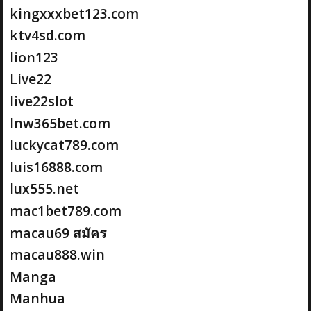
kingxxxbet123.com
ktv4sd.com
lion123
Live22
live22slot
lnw365bet.com
luckycat789.com
luis16888.com
lux555.net
mac1bet789.com
macau69 สมัคร
macau888.win
Manga
Manhua