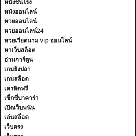
หนังชนโรง
หนังออนไลน์
หวยออนไลน์
หวยออนไลน์24
หวยเวียดนาม vip ออนไลน์
หาเว็บสล็อต
อ่านการ์ตูน
เกมยิงปลา
เกมสล็อต
เครดิตฟรี
เซ็กซี่บาคาร่า
เปิดเว็บพนัน
เล่นสล็อต
เว็บตรง