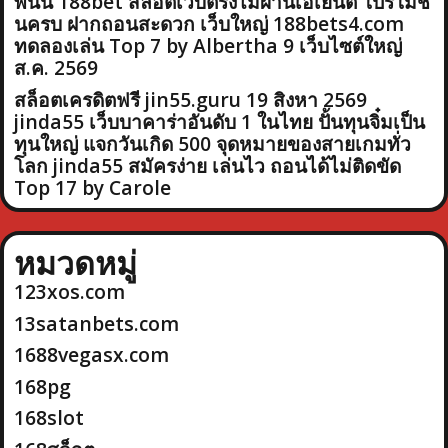
พนัน 188bet สล็อตเว็บตรงไม่ผ่านเอเย่นต์ โปรโมชั่
นครบ ฝากถอนสะดวก เว็บใหญ่ 188bets4.com
ทดลองเล่น Top 7 by Albertha 9 เว็บไซต์ใหญ่
ส.ค. 2569
สล็อตเครดิตฟรี jin55.guru 19 สิงหา 2569
jinda55 เว็บบาคาร่าอันดับ 1 ในไทย ปั้นทุนจิ๋มเป็น
ทุนใหญ่ แจกวันเกิด 500 จุดหมายของสายเกมทั่ว
โลก jinda55 สมัครง่าย เล่นไว ถอนได้ไม่ติดขัด
Top 17 by Carole
หมวดหมู่
123xos.com
13satanbets.com
1688vegasx.com
168pg
168slot