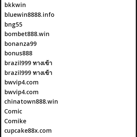
bkkwin
bluewin8888.info
bng55
bombet888.win
bonanza99
bonus888
brazil999 ทางเข้า
brazil999 ทางเข้า
bwvip4.com
bwvip4.com
chinatown888.win
Comic
Comike
cupcake88x.com