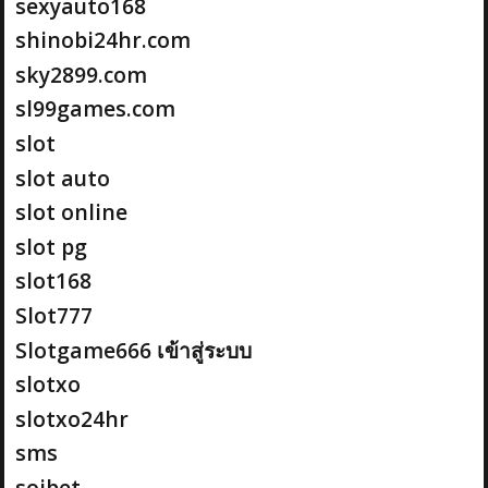
sexyauto168
shinobi24hr.com
sky2899.com
sl99games.com
slot
slot auto
slot online
slot pg
slot168
Slot777
Slotgame666 เข้าสู่ระบบ
slotxo
slotxo24hr
sms
soibet