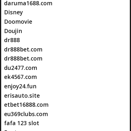
daruma1688.com
Disney
Doomovie
Doujin
dr888
dr888bet.com
dr888bet.com
du2477.com
ek4567.com
enjoy24.fun
erisauto.site
etbet16888.com
eu369clubs.com
fafa 123 slot