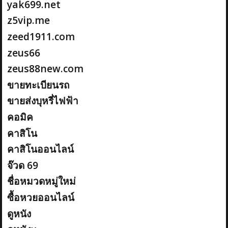
yak699.net
z5vip.me
zeed1911.com
zeus66
zeus88new.com
ขายทะเบียนรถ
ขายส่งบุหรี่ไฟฟ้า
คอมิค
คาสิโน
คาสิโนออนไลน์
จ๊วด 69
ชื่อหมวดหมู่ใหม่
ซื้อหวยออนไลน์
ดูหนัง