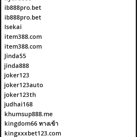
ib888pro.bet
ib888pro.bet
Isekai
item388.com
item388.com
Jinda55
jinda888
joker123
joker123auto
joker123th
judhai168
khumsup888.me
kingdom66 ทางเข้า
kingxxxbet123.com