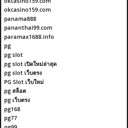
okcasino159.com
okcasino159.com
panama888
pananthai99.com
paramax1688.info
pg
pg slot
pg slot เปิดใหม่ล่าสุด
pg slot เว็บตรง
PG Slot เว็บใหม่
pg สล็อต
pg เว็บตรง
pg168
pg77
pg99