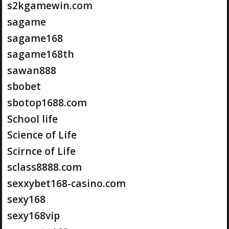
s2kgamewin.com
sagame
sagame168
sagame168th
sawan888
sbobet
sbotop1688.com
School life
Science of Life
Scirnce of Life
sclass8888.com
sexxybet168-casino.com
sexy168
sexy168vip