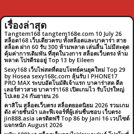
เรื่องล่าสุด
Tangtem168 tangtem168e.com 10 July 26
สล็อต168 เว็บเดียวครบ ทั้งสล็อตและบาคาร่า สาย
สล็อต ฝาก 60 รับ 300 ห้ามพลาด เล่นลื่น ไม่มีสะดุด
คุ้มค่าการเดิมพัน ที่สุดในวงการ สล็อตเว็บตรง ห้าม
พลาด โปรดีรออยู่ Top 13 by Eileen
Sexy168 เว็บไพ่สดที่ตอบโจทย์คนยุคใหม่ Top 29
by Hosea sexy168c.com ลุ้นรับ I PHONE17
PRO MAX ระบบอัตโนมัติเจ้าแรก บาคาร่าสด ดีล
เลอร์สาวสวย บาคาร่า168 เปิดเกมไว รับโปรใหญ่
ไปเลย 24 กันยายน 26
คาสิโน สล็อตเว็บตรง สล็อตยอดนิยม 2026 รวมเกม
ดัง ค่ายชั้นนำ และฟีเจอร์ที่ผู้เล่นชื่นชอบ เว็บตรง
jin888.asia เครดิตฟรี Top 86 by Jani 16 เวปไซต์
แจกหนัก August 2026